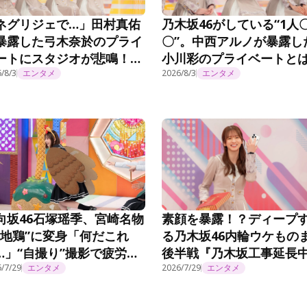
ネグリジェで…」田村真佑
乃木坂46がしている“1人
暴露した弓木奈於のプライ
〇”。中西アルノが暴露し
ートにスタジオが悲鳴！？
小川彩のプライベートと
乃木坂工事延長中』#570
/8/3
エンタメ
『乃木坂工事延長中』#57
2026/8/3
エンタメ
向坂46石塚瑶季、宮崎名物
素顔を暴露！？ディープ
“地鶏”に変身「何だこれ
る乃木坂46内輪ウケもの
…」“自撮り”撮影で疲労困
後半戦『乃木坂工事延長
い＜まだまだ！日向坂で会
/7/29
エンタメ
#572
2026/7/29
エンタメ
ましょう＞