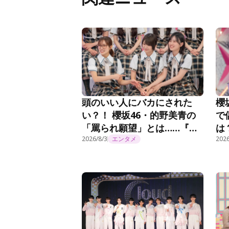
頭のいい人にバカにされた
櫻
い？！ 櫻坂46・的野美青の
で
「罵られ願望」とは……『そ
は
こ曲がったら、櫻坂？』第
2026/8/3
エンタメ
坂
2026
294話