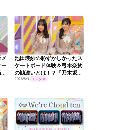
坂メ
池田瑛紗の恥ずかしかったス
ター
ケートボード体験＆弓木奈於
第
の勘違いとは！？『乃木坂工
事延長中』#570
2026/8/3
エンタメ