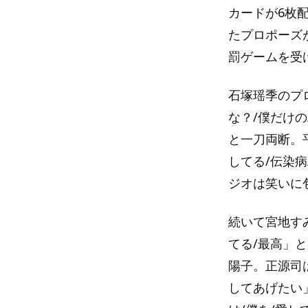
カードが6枚
たプロポーズ
罰ゲームを受
石塚瑶季のプ
な？/僕だけ
と一刀両断。
してる/伝染
ジオは笑いに
続いて宮地す
てる/最高」
陽子。正源司
してあげたい