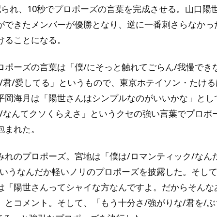
配られ、10秒でプロポーズの言葉を完成させる。山口陽
ができたメンバーが優勝となり、逆に一番刺さらなかっ
けることになる。
ロポーズの言葉は「僕/にそっと触れてごらん/我慢でき
の/君/愛してる」というもので、東京ホテイソン・たけ
平岡海月は「陽世さんはシンプルなのがいいかな」とし
病/なんてクソくらえさ」というクセの強い言葉でプロポ
包まれた。
みれのプロポーズ。宮地は「僕は/ロマンティック/なんだ
というなんだか軽いノリのプロポーズを披露した。そし
は「陽世さんってシャイな方なんですよ。だからそんな
」とコメント。そして、「もう十分さ/強がりな/君を/ぶ