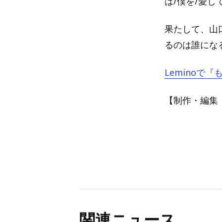
は/僕を/愛
果たして、山
るのは誰になる
Leminoで
【制作・編集：A
関連ニュース