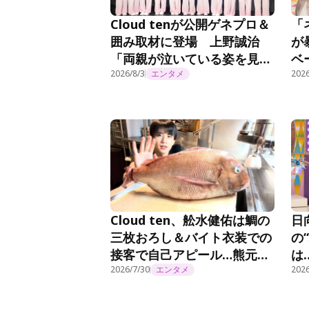
Cloud tenが公開ゲネプロ＆
「
囲み取材に登場 上野誠治
が
「両親が泣いている姿を見た
ベ
ら感極まってしまいました」
2026/8/3
エンタメ
『
2026
Cloud ten、舩水健佑は鯛の
日
三枚おろし＆バイト衣装での
の
接客で自己アピール…熊元プ
は
ロレスが「かわいい！」絶賛
2026/7/30
エンタメ
ぱ
2026
＜Cloud ten Begins＞
い