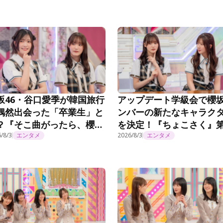
坂46・谷口愛季が韓国旅行
アップデート学級会で櫻
偶然出会った「卒業生」と
ンバーの新たなキャラク
？『そこ曲がったら、櫻
を決定！『ちょこさく』
？』第294話
/8/3
エンタメ
294話
2026/8/3
エンタメ