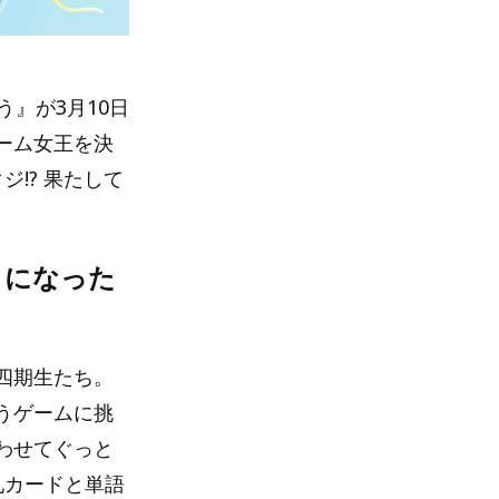
』が3月10日
ーム女王を決
!? 果たして
とになった
四期生たち。
うゲームに挑
わせてぐっと
札カードと単語