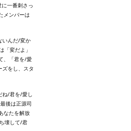
世に一番刺さっ
たメンバーは
ないんだ/変か
るは「変だよ」
て、「君を/愛
ーズをし、スタ
ね/君を/愛し
て最後は正源司
あなたを解放
ち壊して/君