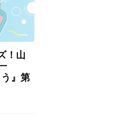
ズ！山
一
ょう』第