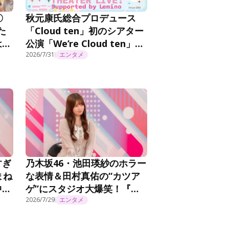
秋元康氏総合プロデュース
〇
「Cloud ten」初のシアター
た
公演「We’re Cloud ten」を
は…
Leminoプレミアムで独占見
0
2026/7/31
エンタメ
放題配信！
すぎ
乃木坂46・池田瑛紗のホラー
まね
な表情＆田村真佑の“カツア
中』
ゲ”にスタジオ大爆笑！『乃
木坂工事延長中』#572
2026/7/29
エンタメ