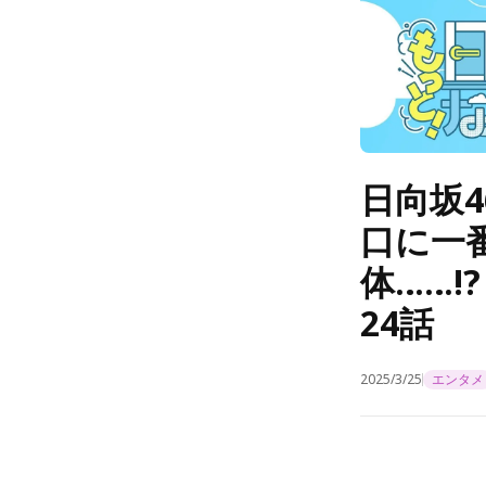
日向坂
口に一
体……
24話
2025/3/25
エンタメ