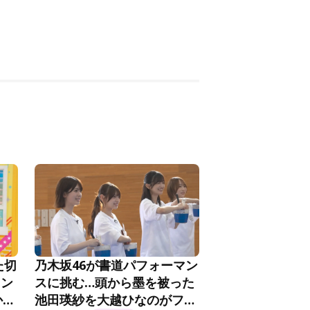
た切
乃木坂46が書道パフォーマン
メン
スに挑む…頭から墨を被った
か
池田瑛紗を大越ひなのがフォ