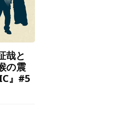
村柾哉と
喉の震
IC』#5