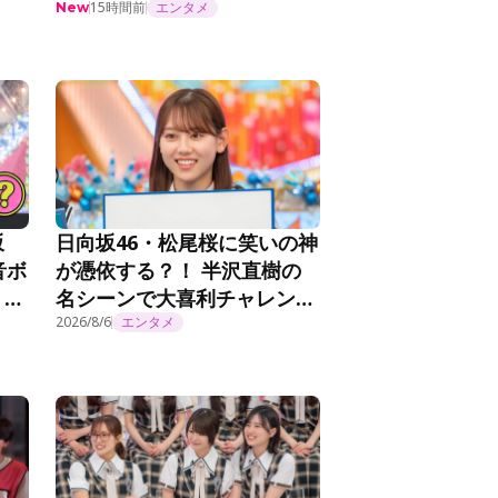
思
ロー「アーティスティックで
15時間前
エンタメ
New
＞
す！」＜乃木坂工事延長中＞
坂
日向坂46・松尾桜に笑いの神
音ボ
が憑依する？！ 半沢直樹の
？！
名シーンで大喜利チャレン
ジ！『日向坂で会いましょ
2026/8/6
エンタメ
う』第372話