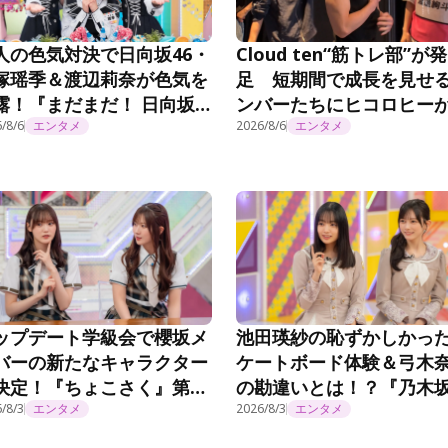
人の色気対決で日向坂46・
Cloud ten“筋トレ部”が発
塚瑶季＆渡辺莉奈が色気を
足 短期間で成長を見せ
露！『まだまだ！ 日向坂
ンバーたちにヒコロヒー
会いましょう』第372話
/8/6
エンタメ
心「みんな自主練やって
2026/8/6
エンタメ
やなぁ。偉くない？」＜
Cloud ten Begins＞
ップデート学級会で櫻坂メ
池田瑛紗の恥ずかしかっ
バーの新たなキャラクター
ケートボード体験＆弓木
決定！『ちょこさく』第
の勘違いとは！？『乃木
4話
/8/3
エンタメ
事延長中』#570
2026/8/3
エンタメ