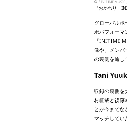
©「INITIME MUS
『おかわり！INIT
グローバルボ
ボパフォーマ
『INITIME
像や、メンバ
の裏側を通して
Tani 
収録の裏側を大
村柾哉と後藤
とが今までなか
マッチしてい