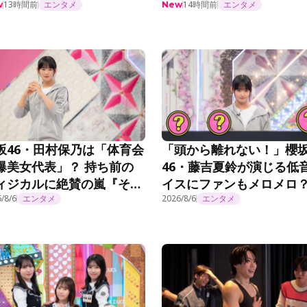
延長中＞
も…」「絶対未来人だと
13時間前
エンタメ
14時間前
エンタメ
w
New
う」＜乃木坂工事延長中
坂46・田村保乃は「体育会
「頭から離れない！」櫻
爆美女代表」？ 持ち前の
46・藤吉夏鈴が演じる低
ィジカルに絶賛の嵐『そこ
イスにファンもメロメロ
がったら、櫻坂？』第295
/8/6
エンタメ
『ちょこさく』第295話
2026/8/6
エンタメ