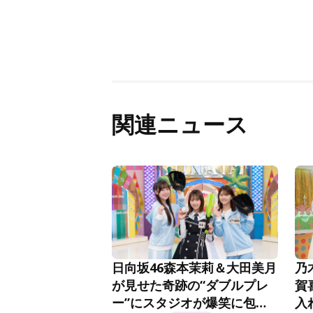
関連ニュース
日向坂46森本茉莉＆大田美月
乃
が見せた奇跡の“ダブルプレ
賀
ー”にスタジオが爆笑に包ま
入