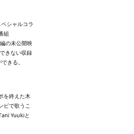
スペシャルコラ
番組
組本編の未公開映
のできない収録
ができる。
ラボを終えた木
ンビで歌うこ
 Yuukiと