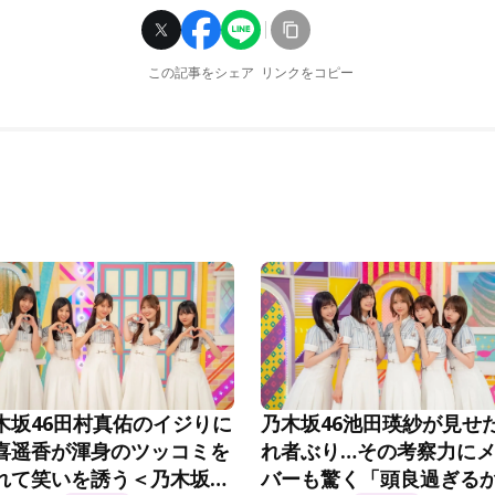
この記事をシェア
リンクをコピー
木坂46田村真佑のイジりに
乃木坂46池田瑛紗が見せ
喜遥香が渾身のツッコミを
れ者ぶり…その考察力に
れて笑いを誘う＜乃木坂工
バーも驚く「頭良過ぎる