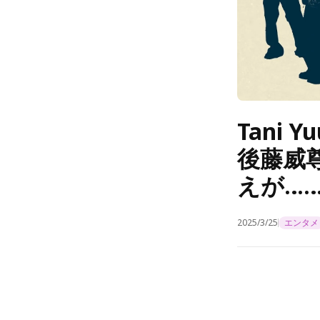
Tani
後藤威
えが……
2025/3/25
エンタメ