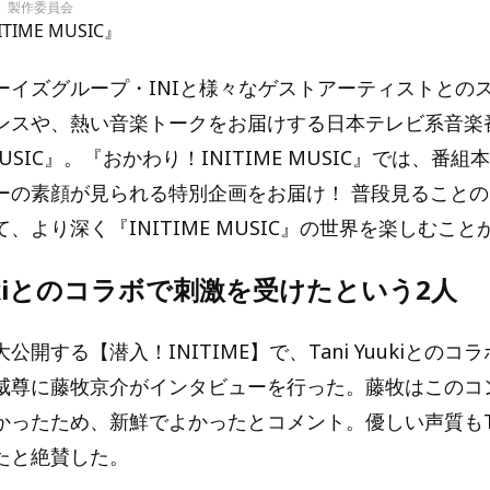
IC」製作委員会
IME MUSIC』
ーイズグループ・INIと様々なゲストアーティストとの
ンスや、熱い音楽トークをお届けする日本テレビ系音楽
 MUSIC』。『おかわり！INITIME MUSIC』では、番
ーの素顔が見られる特別企画をお届け！ 普段見ること
、より深く『INITIME MUSIC』の世界を楽しむこと
Yuukiとのコラボで刺激を受けたという2人
公開する【潜入！INITIME】で、Tani Yuukiとのコ
威尊に藤牧京介がインタビューを行った。藤牧はこのコ
ったため、新鮮でよかったとコメント。優しい声質もTani
たと絶賛した。