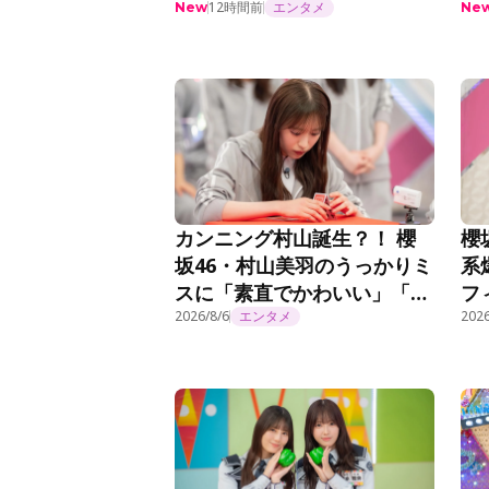
れる＜まだまだ！日向坂で会
事
12時間前
エンタメ
New
Ne
いましょう＞
カンニング村山誕生？！ 櫻
櫻
坂46・村山美羽のうっかりミ
系
スに「素直でかわいい」「こ
フ
れだからやめられない」『そ
2026/8/6
エンタメ
曲
2026
こ曲がったら、櫻坂？』第
話
295話