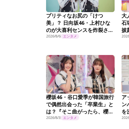
プリティなお尻の「けつ
大
美」？ 日向坂46・上村ひな
石
のが大喜利センスを炸裂させ
披
る！『日向坂で会いましょ
2026/8/6
エンタメ
で
2026
う』第372話
櫻坂46・谷口愛季が韓国旅行
ア
で偶然出会った「卒業生」と
ン
は？『そこ曲がったら、櫻
を
坂？』第294話
2026/8/3
エンタメ
29
2026