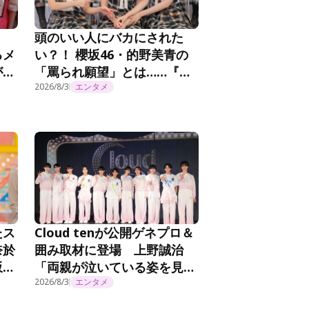
頭のいい人にバカにされた
るメ
い？！ 櫻坂46・的野美青の
が感
「罵られ願望」とは……『そ
たん
こ曲がったら、櫻坂？』第
2026/8/3
エンタメ
294話
たス
Cloud tenが公開ゲネプロ＆
奈於
囲み取材に登場 上野誠治
坂工
「両親が泣いている姿を見た
ら感極まってしまいました」
2026/8/3
エンタメ