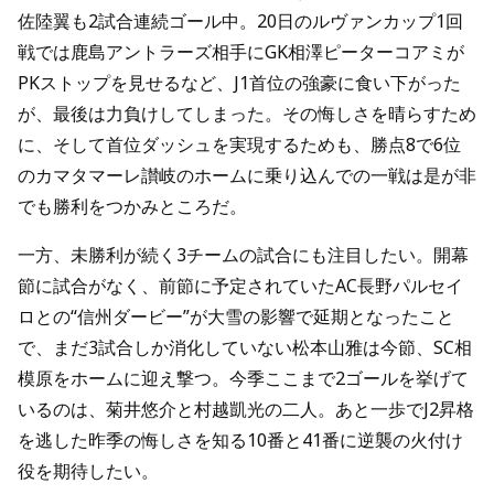
佐陸翼も2試合連続ゴール中。20日のルヴァンカップ1回
戦では鹿島アントラーズ相手にGK相澤ピーターコアミが
PKストップを見せるなど、J1首位の強豪に食い下がった
が、最後は力負けしてしまった。その悔しさを晴らすため
に、そして首位ダッシュを実現するためも、勝点8で6位
のカマタマーレ讃岐のホームに乗り込んでの一戦は是が非
でも勝利をつかみところだ。
一方、未勝利が続く3チームの試合にも注目したい。開幕
節に試合がなく、前節に予定されていたAC長野パルセイ
ロとの“信州ダービー”が大雪の影響で延期となったこと
で、まだ3試合しか消化していない松本山雅は今節、SC相
模原をホームに迎え撃つ。今季ここまで2ゴールを挙げて
いるのは、菊井悠介と村越凱光の二人。あと一歩でJ2昇格
を逃した昨季の悔しさを知る10番と41番に逆襲の火付け
役を期待したい。