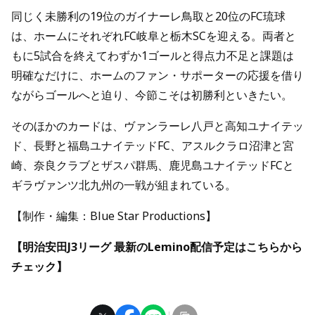
同じく未勝利の19位のガイナーレ鳥取と20位のFC琉球
は、ホームにそれぞれFC岐阜と栃木SCを迎える。両者と
もに5試合を終えてわずか1ゴールと得点力不足と課題は
明確なだけに、ホームのファン・サポーターの応援を借り
ながらゴールへと迫り、今節こそは初勝利といきたい。
そのほかのカードは、ヴァンラーレ八戸と高知ユナイテッ
ド、長野と福島ユナイテッドFC、アスルクラロ沼津と宮
崎、奈良クラブとザスパ群馬、鹿児島ユナイテッドFCと
ギラヴァンツ北九州の一戦が組まれている。
【制作・編集：Blue Star Productions】
【明治安田J3リーグ 最新のLemino配信予定はこちらから
チェック】