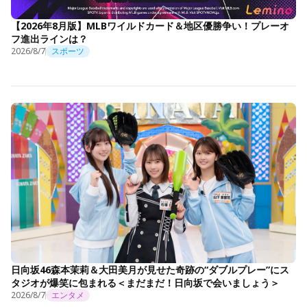
【2026年8月版】MLBワイルドカード＆地区優勝争い！プレーオ
フ進出ラインは？
2026/8/7
スポーツ
日向坂46森本茉莉＆大田美月が見せた奇跡の“ダブルプレー”にス
タジオが爆笑に包まれる＜まだまだ！日向坂で会いましょう＞
2026/8/7
エンタメ