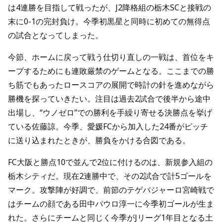
は4連勝を目指して戦ったが、J2降格組の栃木SCと接戦の
末に0-1の完封負け。今季初黒星と同時に初めての無得点
の試合となってしまった。
今節、ホームに戻って戦う仕切り直しの一戦は、首位をキ
ープするためにも連敗厳禁のゲームとなる。ここまでの勝
ち筋でもあったロースコアの展開で時計の針を進めながら
勝機を探っていきたい。注目は過去2試合で後半から途中
出場し、“ウノゼロ”での勝利を手繰り寄せる決勝点を挙げ
ている佐藤諒。今季、愛媛FCから加入した24番がピッチ
に送り込まれたときが、勝負をかける合図である。
FC大阪と勝点10で並んで2位に付けるのは、新規参入組の
栃木シティだ。現在2連勝中で、その2試合で計5ゴールを
マーク。攻撃陣が好調で、前節のテゲバジャーロ宮崎戦で
はチームの顔である田中パウロ淳一に今季初ゴールが生ま
れた。さらにチームと同じく今季がJリーグ1年目となる土