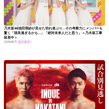
乃木坂46池田瑛紗が見せた切れ者ぶり…その考察力にメンバーも
驚く「頭良過ぎるかも…」「絶対未来人だと思う」＜乃木坂工事
延長中＞
2026/8/7
エンタメ