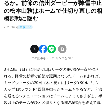
るか。前節の信州ダービーが降雪中止
の松本山雅はホームで仕切り直しの相
模原戦に臨む
2025/3/22
スポーツ
この記事をシェア
リンクをコピー
3月23日（日）に明治安田J3リーグの第6節が一斉開催さ
れる。降雪の影響で前節が延期となったチームもあれば、
ミッドウィークの20日（木・祝）にJリーグYBCルヴァン
カップ1stラウンド1回戦を戦ったチームもあるなど、今節
を迎えるシチュエーションはチームによってさまざま。半
数以上のチームがひと区切りとなる開幕5試合を終えて戦