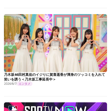
乃木坂46田村真佑のイジりに賀喜遥香が渾身のツッコミを入れて
笑いを誘う＜乃木坂工事延長中＞
2026/8/7
エンタメ