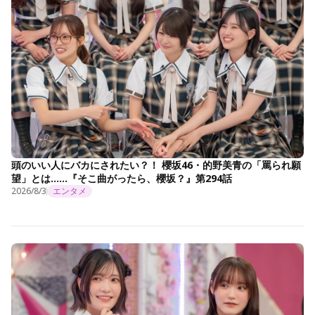
頭のいい人にバカにされたい？！ 櫻坂46・的野美青の「罵られ願
望」とは……『そこ曲がったら、櫻坂？』第294話
2026/8/3
エンタメ