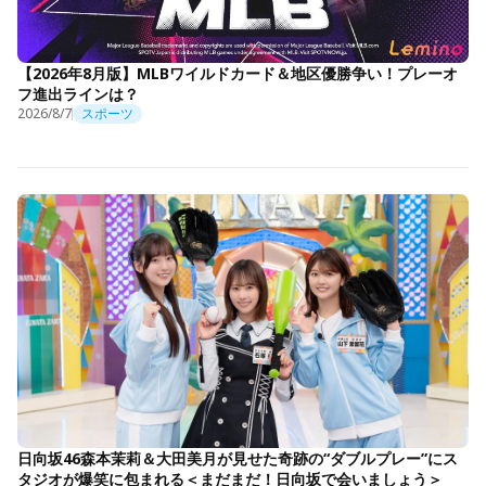
【2026年8月版】MLBワイルドカード＆地区優勝争い！プレーオ
フ進出ラインは？
2026/8/7
スポーツ
日向坂46森本茉莉＆大田美月が見せた奇跡の“ダブルプレー”にス
タジオが爆笑に包まれる＜まだまだ！日向坂で会いましょう＞