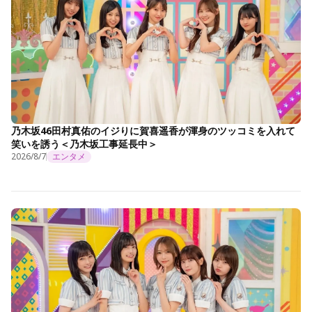
乃木坂46田村真佑のイジりに賀喜遥香が渾身のツッコミを入れて
笑いを誘う＜乃木坂工事延長中＞
2026/8/7
エンタメ