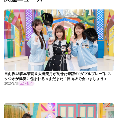
日向坂46森本茉莉＆大田美月が見せた奇跡の“ダブルプレー”にス
タジオが爆笑に包まれる＜まだまだ！日向坂で会いましょう＞
2026/8/7
エンタメ