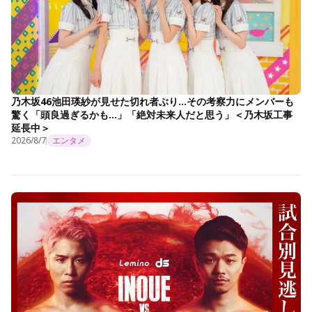
乃木坂46池田瑛紗が見せた切れ者ぶり…その考察力にメンバーも
驚く「頭良過ぎるかも…」「絶対未来人だと思う」＜乃木坂工事
延長中＞
2026/8/7
エンタメ