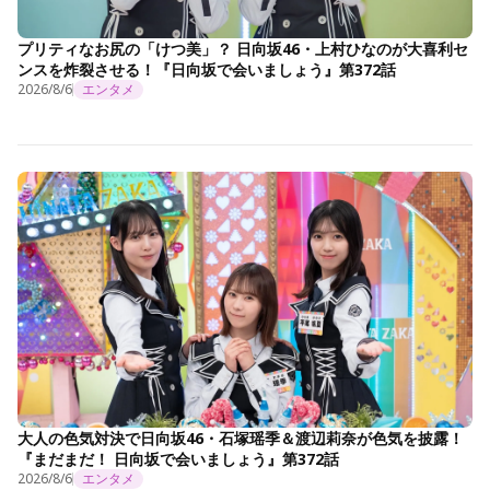
プリティなお尻の「けつ美」？ 日向坂46・上村ひなのが大喜利セ
ンスを炸裂させる！『日向坂で会いましょう』第372話
2026/8/6
エンタメ
大人の色気対決で日向坂46・石塚瑶季＆渡辺莉奈が色気を披露！
『まだまだ！ 日向坂で会いましょう』第372話
2026/8/6
エンタメ