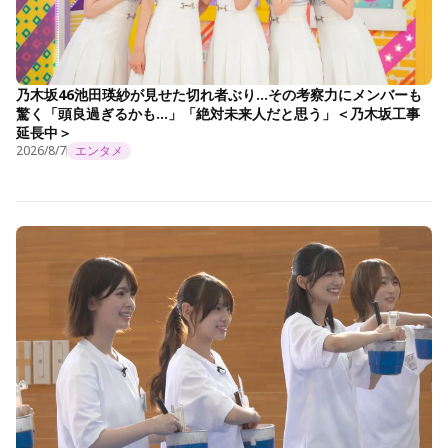
乃木坂46池田瑛紗が見せた切れ者ぶり…その考察力にメンバーも
驚く「頭良過ぎるかも…」「絶対未来人だと思う」＜乃木坂工事
延長中＞
2026/8/7
エンタメ