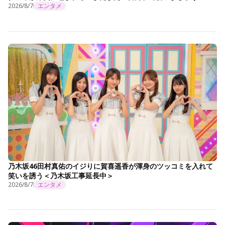
2026/8/7
エンタメ
乃木坂46田村真佑のイジりに賀喜遥香が渾身のツッコミを入れて
笑いを誘う＜乃木坂工事延長中＞
2026/8/7
エンタメ