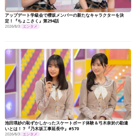
アップデート学級会で櫻坂メンバーの新たなキャラクターを決
定！『ちょこさく』第294話
2026/8/3
エンタメ
池田瑛紗の恥ずかしかったスケートボード体験＆弓木奈於の勘違
いとは！？『乃木坂工事延長中』#570
2026/8/3
エンタメ