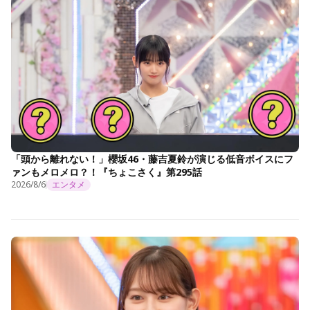
「頭から離れない！」櫻坂46・藤吉夏鈴が演じる低音ボイスにフ
ァンもメロメロ？！『ちょこさく』第295話
2026/8/6
エンタメ