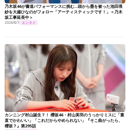
乃木坂46が書道パフォーマンスに挑む…頭から墨を被った池田瑛
紗を大越ひなのがフォロー「アーティスティックです！」＜乃木
坂工事延長中＞
2026/8/7
エンタメ
カンニング村山誕生？！ 櫻坂46・村山美羽のうっかりミスに「素
直でかわいい」「これだからやめられない」『そこ曲がったら、
櫻坂？』第295話