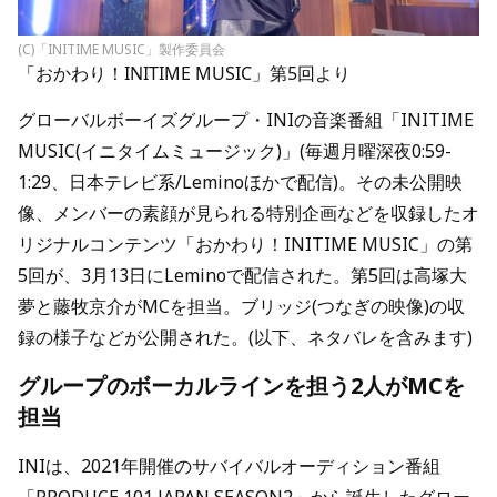
(C)「INITIME MUSIC」製作委員会
「おかわり！INITIME MUSIC」第5回より
グローバルボーイズグループ・INIの音楽番組「INITIME
MUSIC(イニタイムミュージック)」(毎週月曜深夜0:59-
1:29、日本テレビ系/Leminoほかで配信)。その未公開映
像、メンバーの素顔が見られる特別企画などを収録したオ
リジナルコンテンツ「おかわり！INITIME MUSIC」の第
5回が、3月13日にLeminoで配信された。第5回は高塚大
夢と藤牧京介がMCを担当。ブリッジ(つなぎの映像)の収
録の様子などが公開された。(以下、ネタバレを含みます)
グループのボーカルラインを担う2人がMCを
担当
INIは、2021年開催のサバイバルオーディション番組