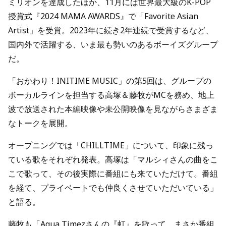
ミリオンを達成したほか、11月には世界最大級のK-POP
授賞式『2024 MAMA AWARDS』で「Favorite Asian
Artist」を受賞。2023年に続き2年連続で受賞するなど、
国内外で活躍する、いま最も勢いのあるボーイズグループ
だ。
「おかわり！INITIME MUSIC」の第5回は、グループの
ボーカルラインを担当する高塚＆藤牧がMCを務め、地上
波で放送された本編映像や未公開映像を見ながらさまざま
なトークを展開。
オープニングでは「CHILLTIME」について、印象に残っ
ている歌をそれぞれ発表。高塚は「マルシィさんの曲をこ
こで歌って、その後実際に番組にも来ていただけて。番組
を経て、プライベートでも仲良くさせていただいている」
と語る。
藤牧も「Aqua Timezさんの『虹』を歌って、まさか番組