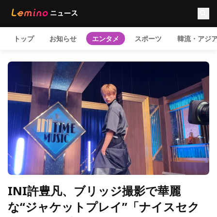
トップ
お知らせ
エンタメ
スポーツ
韓流・アジ
INI許豊凡、ブリッジ撮影で華麗
な“ジャケットプレイ”「ナイスセク