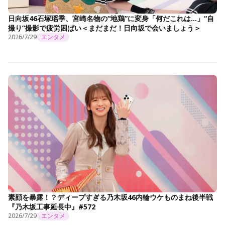
日向坂46石塚瑶季、宮崎名物の“地鶏”に変身「何だこれは…」“自
撮り”撮影で疲労困ぱい＜まだまだ！日向坂で会いましょう＞
2026/7/29
エンタメ
素顔を暴露！？ディープすぎる乃木坂46内輪ウケものまね後半戦
『乃木坂工事延長中』#572
2026/7/29
エンタメ