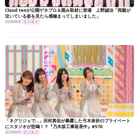
Cloud tenが公開ゲネプロ＆囲み取材に登場 上野誠治「両親が
泣いている姿を見たら感極まってしまいました」
2026/8/3
エンタメ
「ネグリジェで…」田村真佑が暴露した弓木奈於のプライベート
にスタジオが悲鳴！？『乃木坂工事延長中』#570
2026/8/3
エンタメ