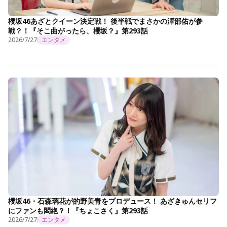
櫻坂46あざとクイーン決定戦！ 後半戦でまさかの澤部佑が参
戦？！『そこ曲がったら、櫻坂？』第293話
2026/7/27
エンタメ
櫻坂46・石森璃花が的野美青をプロデュース！ あざきゅんセリフ
にファンも悶絶？！『ちょこさく』第293話
2026/7/27
エンタメ