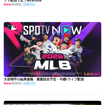
ット配信予定｜MLB2026
4時間前
スポーツ
New
大谷翔平の結果速報・最新試合予定・中継/ライブ配信
4時間前
スポーツ
New