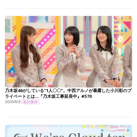
乃木坂46がしている“1人〇〇”。中西アルノが暴露した小川彩のプ
ライベートとは…『乃木坂工事延長中』#570
2026/8/3
エンタメ