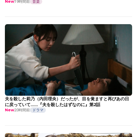
19時間前
音楽
New
夫を殺した莉乃（内田理央）だったが、目を覚ますと再びあの日
に戻っていて……『夫を殺したはずなのに』第2話
20時間前
ドラマ
New