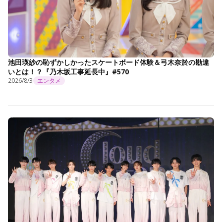
池田瑛紗の恥ずかしかったスケートボード体験＆弓木奈於の勘違
いとは！？『乃木坂工事延長中』#570
2026/8/3
エンタメ