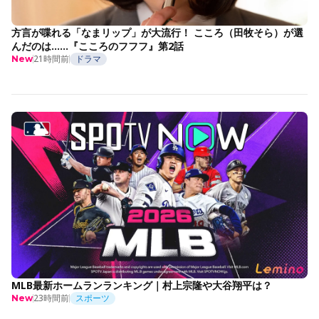
方言が喋れる「なまリップ」が大流行！ こころ（田牧そら）が選
んだのは……『こころのフフフ』第2話
21時間前
ドラマ
New
MLB最新ホームランランキング｜村上宗隆や大谷翔平は？
23時間前
スポーツ
New