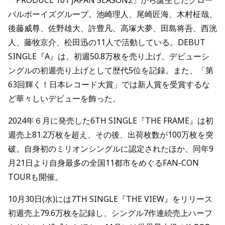
「PRODUCE 101 JAPAN SEASON2」から誕生したグロー
バルボーイズグループ。池崎理人、尾崎匠海、木村柾哉、
後藤威尊、佐野雄大、許豊凡、高塚大夢、田島将吾、西洸
人、藤牧京介、松田迅の11人で活動している。DEBUT
SINGLE『A』は、初週50.8万枚を売り上げ、デビューシ
ングルの初週売り上げとして歴代5位を記録。また、「第
63回輝く！日本レコード大賞」では新人賞を受賞するな
ど華々しいデビューを飾った。
2024年６月に発売した6TH SINGLE『THE FRAME』は初
週売上81.2万枚を超え、その後、出荷枚数が100万枚を突
破。自身初のミリオンシングルに認定されたほか、同年9
月21日より自身最多の全国11都市をめぐるFAN-CON
TOURも開催。
10月30日(水)には7TH SINGLE『THE VIEW』をリリース
初週売上79.6万枚を記録し、シングル7作連続売上ハーフ