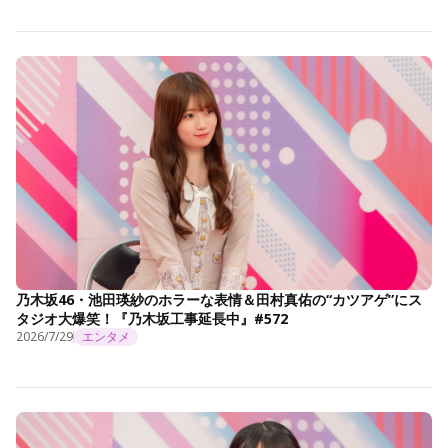
乃木坂46・池田瑛紗のホラーな表情＆田村真佑の“カツアゲ”にス
タジオ大爆笑！『乃木坂工事延長中』#572
2026/7/29
エンタメ