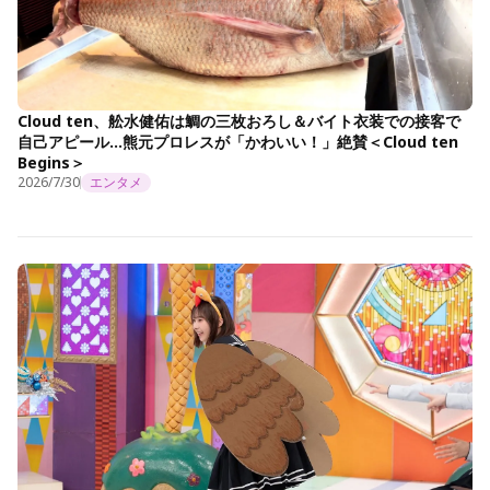
Cloud ten、舩水健佑は鯛の三枚おろし＆バイト衣装での接客で
自己アピール…熊元プロレスが「かわいい！」絶賛＜Cloud ten
Begins＞
2026/7/30
エンタメ