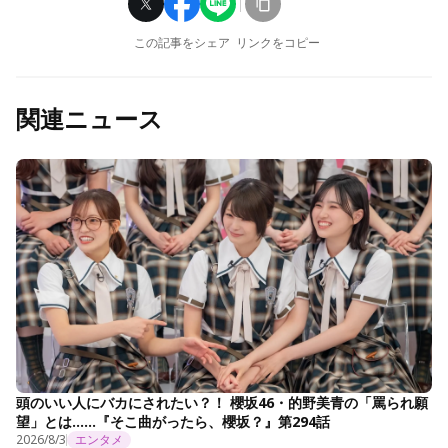
この記事をシェア
リンクをコピー
関連ニュース
頭のいい人にバカにされたい？！ 櫻坂46・的野美青の「罵られ願
望」とは……『そこ曲がったら、櫻坂？』第294話
2026/8/3
エンタメ