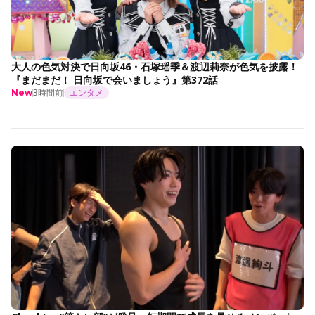
大人の色気対決で日向坂46・石塚瑶季＆渡辺莉奈が色気を披露！
『まだまだ！ 日向坂で会いましょう』第372話
3時間前
エンタメ
New