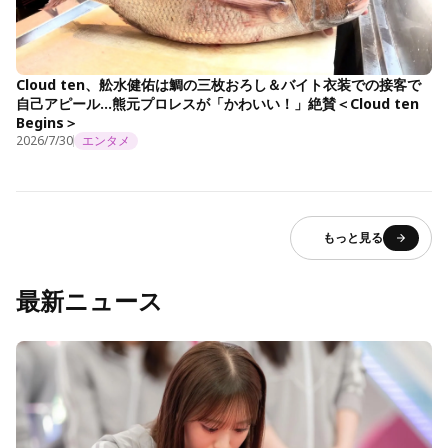
Cloud ten、舩水健佑は鯛の三枚おろし＆バイト衣装での接客で
自己アピール…熊元プロレスが「かわいい！」絶賛＜Cloud ten
Begins＞
2026/7/30
エンタメ
もっと見る
最新ニュース