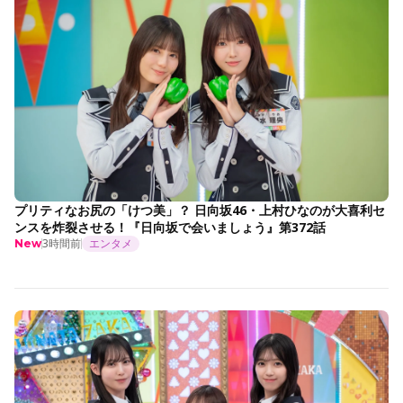
プリティなお尻の「けつ美」？ 日向坂46・上村ひなのが大喜利セ
ンスを炸裂させる！『日向坂で会いましょう』第372話
3時間前
エンタメ
New