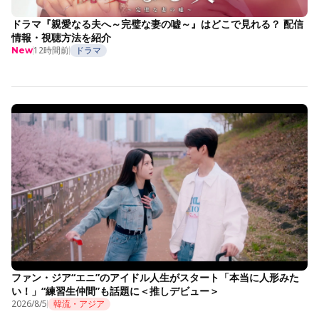
ドラマ『親愛なる夫へ～完璧な妻の嘘～』はどこで見れる？ 配信
情報・視聴方法を紹介
12時間前
ドラマ
New
ファン・ジア“エニ”のアイドル人生がスタート「本当に人形みた
い！」“練習生仲間”も話題に＜推しデビュー＞
2026/8/5
韓流・アジア