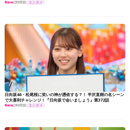
2時間前
エンタメ
New
日向坂46・松尾桜に笑いの神が憑依する？！ 半沢直樹の名シーン
で大喜利チャレンジ！『日向坂で会いましょう』第372話
2時間前
エンタメ
New