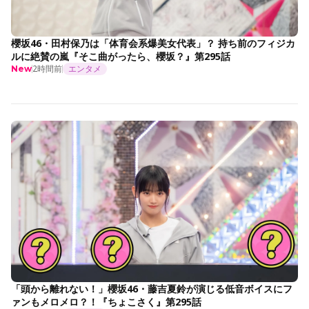
櫻坂46・田村保乃は「体育会系爆美女代表」？ 持ち前のフィジカ
ルに絶賛の嵐『そこ曲がったら、櫻坂？』第295話
2時間前
エンタメ
New
「頭から離れない！」櫻坂46・藤吉夏鈴が演じる低音ボイスにフ
ァンもメロメロ？！『ちょこさく』第295話