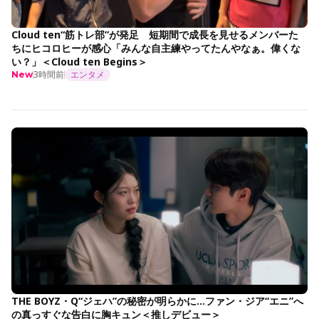
Cloud ten“筋トレ部”が発足 短期間で成長を見せるメンバーた
ちにヒコロヒーが感心「みんな自主練やってたんやなぁ。偉くな
い？」＜Cloud ten Begins＞
3時間前
エンタメ
New
THE BOYZ・Q“ジェハ”の秘密が明らかに…ファン・ジア“エニ”へ
の真っすぐな告白に胸キュン＜推しデビュー＞