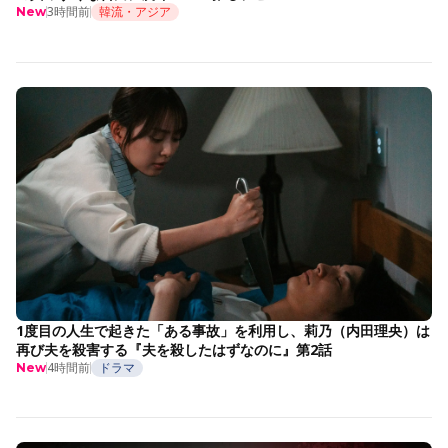
3時間前
韓流・アジア
New
1度目の人生で起きた「ある事故」を利用し、莉乃（内田理央）は
再び夫を殺害する『夫を殺したはずなのに』第2話
4時間前
ドラマ
New