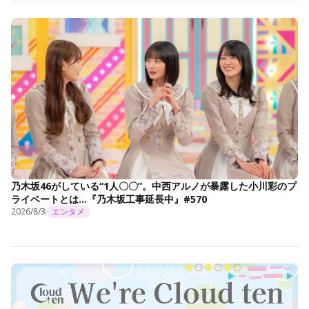
乃木坂46がしている“1人〇〇”。中西アルノが暴露した小川彩のプ
ライベートとは…『乃木坂工事延長中』#570
2026/8/3
エンタメ