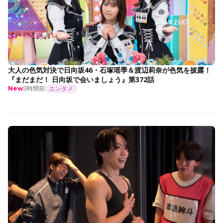
大人の色気対決で日向坂46・石塚瑶季＆渡辺莉奈が色気を披露！
『まだまだ！ 日向坂で会いましょう』第372話
3時間前
エンタメ
New