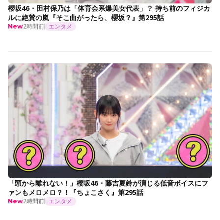
櫻坂46・田村保乃は「体育会系爆美女代表」？ 持ち前のフィジカ
ルに絶賛の嵐『そこ曲がったら、櫻坂？』第295話
2時間前
エンタメ
New
「頭から離れない！」櫻坂46・藤吉夏鈴が演じる低音ボイスにフ
ァンもメロメロ？！『ちょこさく』第295話
2時間前
エンタメ
New