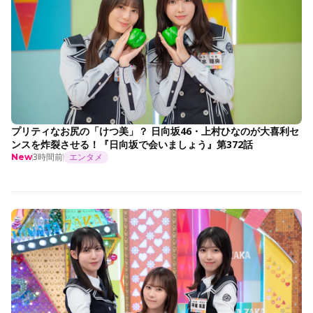
プリティなお尻の「けつ美」？ 日向坂46・上村ひなのが大喜利セ
ンスを炸裂させる！『日向坂で会いましょう』第372話
3時間前
エンタメ
New