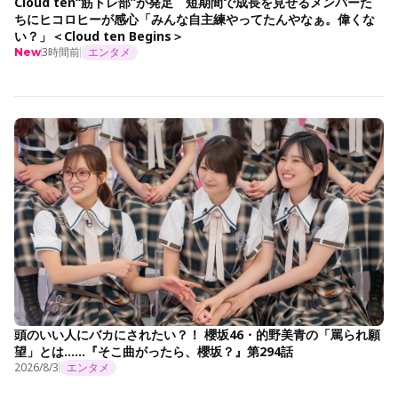
Cloud ten“筋トレ部”が発足 短期間で成長を見せるメンバーた
ちにヒコロヒーが感心「みんな自主練やってたんやなぁ。偉くな
い？」＜Cloud ten Begins＞
3時間前
エンタメ
New
頭のいい人にバカにされたい？！ 櫻坂46・的野美青の「罵られ願
望」とは……『そこ曲がったら、櫻坂？』第294話
2026/8/3
エンタメ