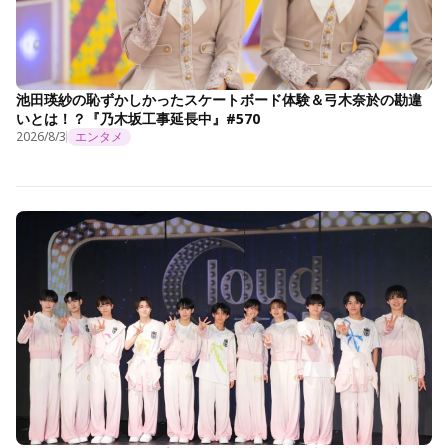
池田瑛紗の恥ずかしかったスケートボード体験＆弓木奈於の勘違
いとは！？『乃木坂工事延長中』#570
2026/8/3
エンタメ