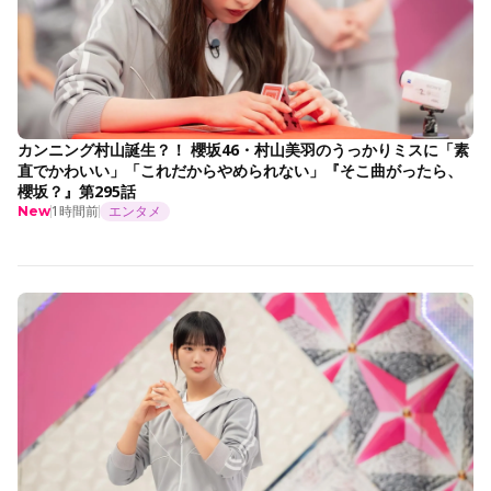
カンニング村山誕生？！ 櫻坂46・村山美羽のうっかりミスに「素
直でかわいい」「これだからやめられない」『そこ曲がったら、
櫻坂？』第295話
1時間前
エンタメ
New