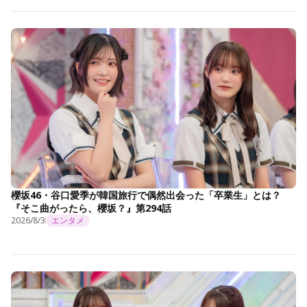
櫻坂46・谷口愛季が韓国旅行で偶然出会った「卒業生」とは？
『そこ曲がったら、櫻坂？』第294話
2026/8/3
エンタメ