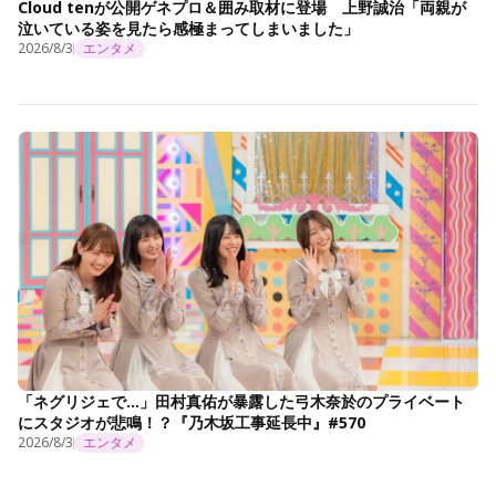
Cloud tenが公開ゲネプロ＆囲み取材に登場 上野誠治「両親が
泣いている姿を見たら感極まってしまいました」
2026/8/3
エンタメ
「ネグリジェで…」田村真佑が暴露した弓木奈於のプライベート
にスタジオが悲鳴！？『乃木坂工事延長中』#570
2026/8/3
エンタメ