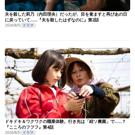
夫を殺した莉乃（内田理央）だったが、目を覚ますと再びあの日
に戻っていて……『夫を殺したはずなのに』第2話
2026/8/5
ドラマ
ドキドキ＆ワクワクの職業体験。行き先は「紺ソ農園」で……？
『こころのフフフ』第4話
2026/8/5
ドラマ