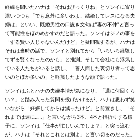
経緯を聞いたハナは「それはびっくりね」とソンイに寄り
添いつつも「でも意外に多いわよ、結婚してレスになる夫
婦は」といい、既婚男性の口説き文句は"妻の不仲"と言っ
て可能性をほのめかすのだと語った。ソンイはジノの事を
「ずる賢い人じゃないんだけど」と疑問視するが、ハナは
それは当時の話で、ソンイと別れてから「いろいろ経験し
てずる賢くなったのかも」と推測。そして会社にも浮気し
ている人たちがいると話し、「善人面した裏切り者って思
いのとほか多いの」と軽蔑したような顔で語った。
ソンイはふとハナの夫婦事情が気になり、「週に何回くら
い？」と踏み入った質問を投げかけるが、ハナは思わず笑
いながら「妊娠してからは減ったけど」と前置きし、「そ
れまでは週に……」と言いながら3本、4本と指折りする様
子に、ソンイは「仕事が忙しいんでしょ？」と突っ込む
が、ハナは「それとこれとは別よ」と言い切るのだった。