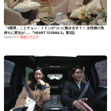
「0票男」ことチョン・イドンがついに動き出す？！ 女性陣の気
持ちに変化が……『HEART SIGNAL3』第3話
2026/7/27
韓流・アジア