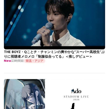
THE BOYZ・Qことチ・チャンミンの爽やかな“スーパー高校生”ぶ
りに視聴者メロメロ「制服似合ってる」＜推しデビュー＞
23時間前
韓流・アジア
New