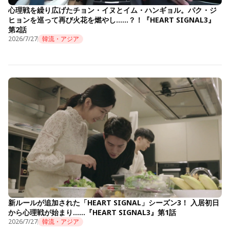
心理戦を繰り広げたチョン・イヌとイム・ハンギョル。パク・ジ
ヒョンを巡って再び火花を燃やし……？！『HEART SIGNAL3』
第2話
2026/7/27
韓流・アジア
新ルールが追加された「HEART SIGNAL」シーズン3！ 入居初日
から心理戦が始まり……『HEART SIGNAL3』第1話
2026/7/27
韓流・アジア