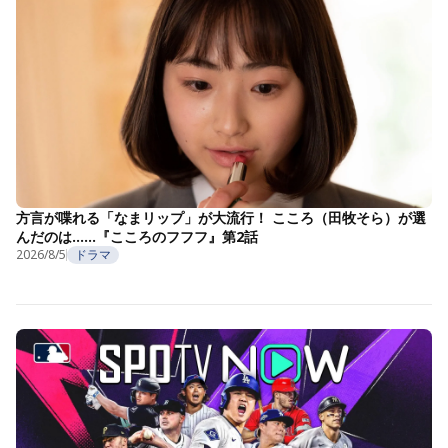
方言が喋れる「なまリップ」が大流行！ こころ（田牧そら）が選
んだのは……『こころのフフフ』第2話
2026/8/5
ドラマ