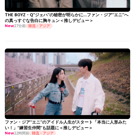
THE BOYZ・Q“ジェハ”の秘密が明らかに…ファン・ジア“エニ”へ
の真っすぐな告白に胸キュン＜推しデビュー＞
27分前
韓流・アジア
New
ファン・ジア“エニ”のアイドル人生がスタート「本当に人形みた
い！」“練習生仲間”も話題に＜推しデビュー＞
22時間前
韓流・アジア
New