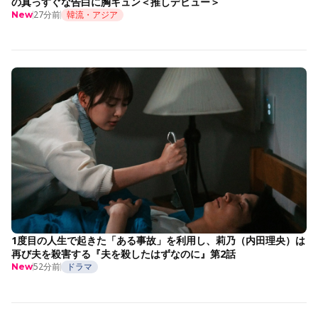
の真っすぐな告白に胸キュン＜推しデビュー＞
27分前
韓流・アジア
New
1度目の人生で起きた「ある事故」を利用し、莉乃（内田理央）は
再び夫を殺害する『夫を殺したはずなのに』第2話
52分前
ドラマ
New