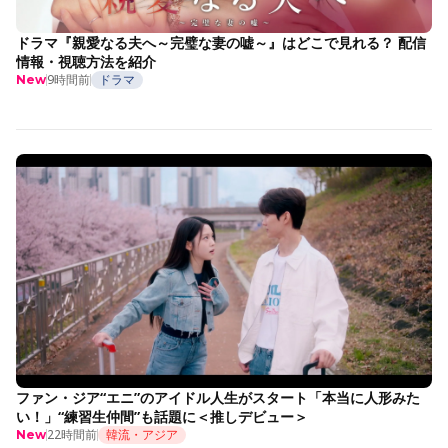
ドラマ『親愛なる夫へ～完璧な妻の嘘～』はどこで見れる？ 配信
情報・視聴方法を紹介
9時間前
ドラマ
New
ファン・ジア“エニ”のアイドル人生がスタート「本当に人形みた
い！」“練習生仲間”も話題に＜推しデビュー＞
22時間前
韓流・アジア
New