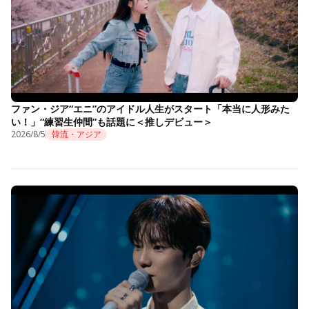
ファン・ジア“エニ”のアイドル人生がスタート「本当に人形みた
い！」“練習生仲間”も話題に＜推しデビュー＞
2026/8/5
韓流・アジア