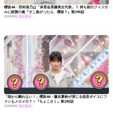
櫻坂46・田村保乃は「体育会系爆美女代表」？ 持ち前のフィジカ
ルに絶賛の嵐『そこ曲がったら、櫻坂？』第295話
2026/8/6
エンタメ
「頭から離れない！」櫻坂46・藤吉夏鈴が演じる低音ボイスにフ
ァンもメロメロ？！『ちょこさく』第295話
2026/8/6
エンタメ