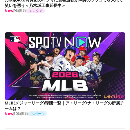
笑いを誘う＜乃木坂工事延長中＞
9時間前
エンタメ
New
MLB(メジャーリーグ)球団一覧｜ア・リーグ/ナ・リーグの所属チ
ームは？
10時間前
スポーツ
New