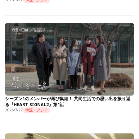
シーズン1のメンバーが再び集結！ 共同生活での思い出を振り返
る『HEART SIGNAL2』第1話
2026/7/27
韓流・アジア