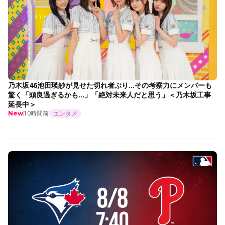
乃木坂46池田瑛紗が見せた切れ者ぶり…その考察力にメンバーも
驚く「頭良過ぎるかも…」「絶対未来人だと思う」＜乃木坂工事
延長中＞
10時間前
エンタメ
New