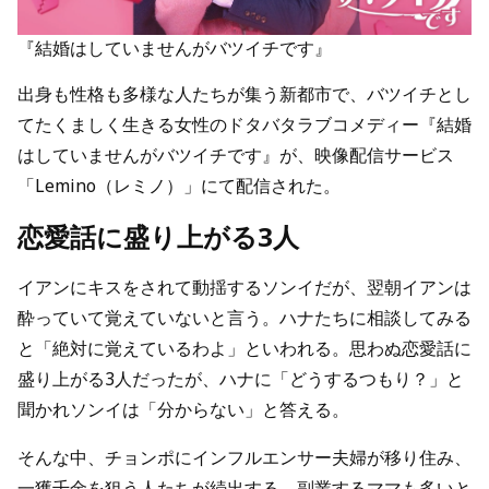
『結婚はしていませんがバツイチです』
出身も性格も多様な人たちが集う新都市で、バツイチとし
てたくましく生きる女性のドタバタラブコメディー『結婚
はしていませんがバツイチです』が、映像配信サービス
「Lemino（レミノ）」にて配信された。
恋愛話に盛り上がる3人
イアンにキスをされて動揺するソンイだが、翌朝イアンは
酔っていて覚えていないと言う。ハナたちに相談してみる
と「絶対に覚えているわよ」といわれる。思わぬ恋愛話に
盛り上がる3人だったが、ハナに「どうするつもり？」と
聞かれソンイは「分からない」と答える。
そんな中、チョンポにインフルエンサー夫婦が移り住み、
一獲千金を狙う人たちが続出する。副業するママも多いと