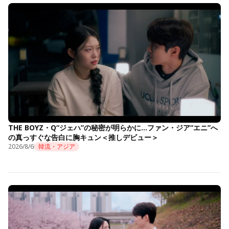
THE BOYZ・Q“ジェハ”の秘密が明らかに…ファン・ジア“エニ”へ
の真っすぐな告白に胸キュン＜推しデビュー＞
2026/8/6
韓流・アジア