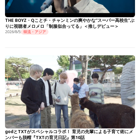
THE BOYZ・Qことチ・チャンミンの爽やかな“スーパー高校生”ぶ
りに視聴者メロメロ「制服似合ってる」＜推しデビュー＞
2026/8/5
韓流・アジア
godとTXTがスペシャルコラボ！ 育児の先輩による子育て術にメ
ンバーも脱帽『TXTの育児日記』第10話