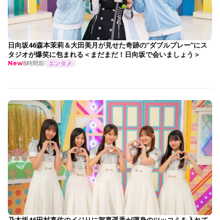
日向坂46森本茉莉＆大田美月が見せた奇跡の“ダブルプレー”にス
タジオが爆笑に包まれる＜まだまだ！日向坂で会いましょう＞
8時間前
エンタメ
New
乃木坂46田村真佑のイジりに賀喜遥香が渾身のツッコミを入れて