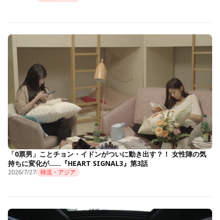
「0票男」ことチョン・イドンがついに動き出す？！ 女性陣の気
持ちに変化が……『HEART SIGNAL3』第3話
2026/7/27
韓流・アジア