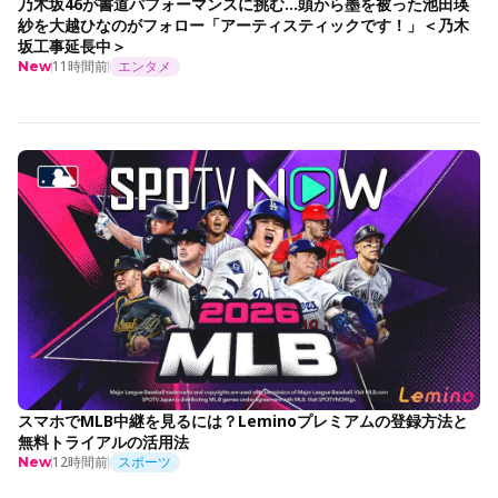
乃木坂46が書道パフォーマンスに挑む…頭から墨を被った池田瑛
紗を大越ひなのがフォロー「アーティスティックです！」＜乃木
坂工事延長中＞
11時間前
エンタメ
New
スマホでMLB中継を見るには？Leminoプレミアムの登録方法と
無料トライアルの活用法
12時間前
スポーツ
New