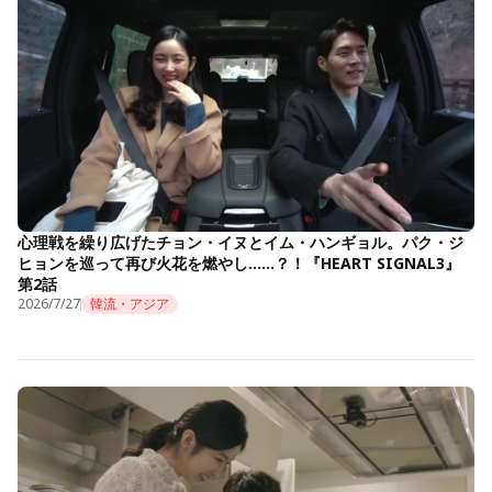
心理戦を繰り広げたチョン・イヌとイム・ハンギョル。パク・ジ
ヒョンを巡って再び火花を燃やし……？！『HEART SIGNAL3』
第2話
2026/7/27
韓流・アジア