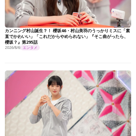
カンニング村山誕生？！ 櫻坂46・村山美羽のうっかりミスに「素
直でかわいい」「これだからやめられない」『そこ曲がったら、
櫻坂？』第295話
2026/8/6
エンタメ