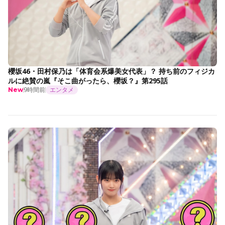
櫻坂46・田村保乃は「体育会系爆美女代表」？ 持ち前のフィジカ
ルに絶賛の嵐『そこ曲がったら、櫻坂？』第295話
9時間前
エンタメ
New