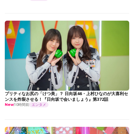
プリティなお尻の「けつ美」？ 日向坂46・上村ひなのが大喜利セ
ンスを炸裂させる！『日向坂で会いましょう』第372話
10時間前
エンタメ
New