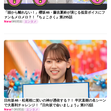
「頭から離れない！」櫻坂46・藤吉夏鈴が演じる低音ボイスにフ
ァンもメロメロ？！『ちょこさく』第295話
9時間前
エンタメ
New
日向坂46・松尾桜に笑いの神が憑依する？！ 半沢直樹の名シーン
で大喜利チャレンジ！『日向坂で会いましょう』第372話
10時間前
エンタメ
New