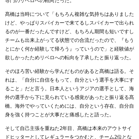
専門のリベロへの転向だった。
髙橋は当時について「もちろん複雑な気持ちはありました
けど、やっぱりスパイカーで来てるしスパイカーで出られ
るのが一番だったんですけど、もちろん期間も短いですし
チームも出来上がってる状態での合流だったので、『もう
とにかく何か経験して帰ろう』っていうので」と経験値が
欲しかったためリベロへの転向を了承したと振り返った。
そのほろ苦い経験から学んだものがあると髙橋は語る。そ
れは、「自分に自信をもって、自分という選手を大事にす
ること」だと言う。日本人というアジアの選手として、海
外の選手から下に見られている感覚があったと振り返る髙
橋。海外でやっていくためには、自分という存在、自分自
身を強く持つことが大事だと痛感したと語った。
そして自己主張を重ねた2年目、髙橋は本来のアウトサイ
ドヒッターとしてレギュラーをつかむと、チーム2位とな