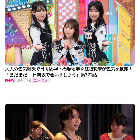
大人の色気対決で日向坂46・石塚瑶季＆渡辺莉奈が色気を披露！
『まだまだ！ 日向坂で会いましょう』第372話
10時間前
エンタメ
New