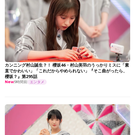
カンニング村山誕生？！ 櫻坂46・村山美羽のうっかりミスに「素
直でかわいい」「これだからやめられない」『そこ曲がったら、
櫻坂？』第295話
9時間前
エンタメ
New