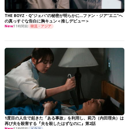
THE BOYZ・Q“ジェハ”の秘密が明らかに…ファン・ジア“エニ”へ
の真っすぐな告白に胸キュン＜推しデビュー＞
11時間前
韓流・アジア
New
1度目の人生で起きた「ある事故」を利用し、莉乃（内田理央）は
再び夫を殺害する『夫を殺したはずなのに』第2話
11時間前
ドラマ
New