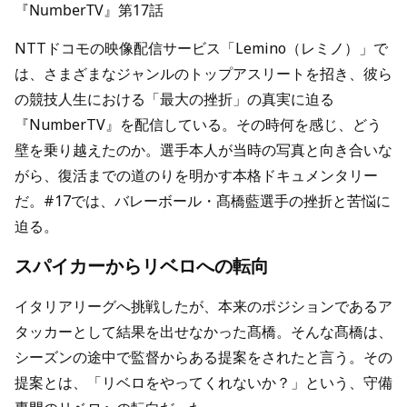
『NumberTV』第17話
NTTドコモの映像配信サービス「Lemino（レミノ）」で
は、さまざまなジャンルのトップアスリートを招き、彼ら
の競技人生における「最大の挫折」の真実に迫る
『NumberTV』を配信している。その時何を感じ、どう
壁を乗り越えたのか。選手本人が当時の写真と向き合いな
がら、復活までの道のりを明かす本格ドキュメンタリー
だ。#17では、バレーボール・髙橋藍選手の挫折と苦悩に
迫る。
スパイカーからリベロへの転向
イタリアリーグへ挑戦したが、本来のポジションであるア
タッカーとして結果を出せなかった髙橋。そんな髙橋は、
シーズンの途中で監督からある提案をされたと言う。その
提案とは、「リベロをやってくれないか？」という、守備