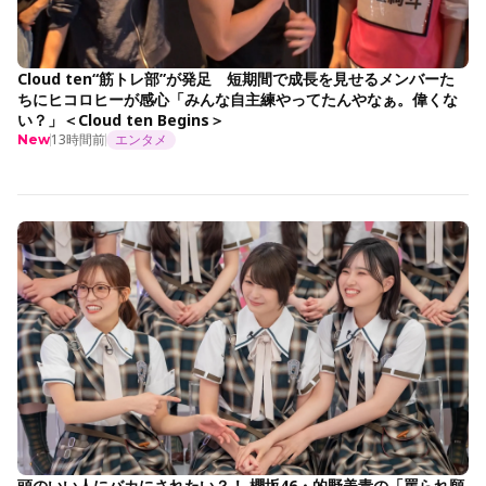
Cloud ten“筋トレ部”が発足 短期間で成長を見せるメンバーた
ちにヒコロヒーが感心「みんな自主練やってたんやなぁ。偉くな
い？」＜Cloud ten Begins＞
13時間前
エンタメ
New
頭のいい人にバカにされたい？！ 櫻坂46・的野美青の「罵られ願