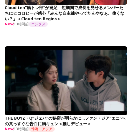
Cloud ten“筋トレ部”が発足 短期間で成長を見せるメンバーた
ちにヒコロヒーが感心「みんな自主練やってたんやなぁ。偉くな
い？」＜Cloud ten Begins＞
13時間前
エンタメ
New
THE BOYZ・Q“ジェハ”の秘密が明らかに…ファン・ジア“エニ”へ
の真っすぐな告白に胸キュン＜推しデビュー＞
13時間前
韓流・アジア
New