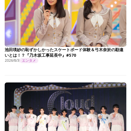
池田瑛紗の恥ずかしかったスケートボード体験＆弓木奈於の勘違
いとは！？『乃木坂工事延長中』#570
2026/8/3
エンタメ