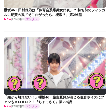
櫻坂46・田村保乃は「体育会系爆美女代表」？ 持ち前のフィジカ
ルに絶賛の嵐『そこ曲がったら、櫻坂？』第295話
12時間前
エンタメ
New
「頭から離れない！」櫻坂46・藤吉夏鈴が演じる低音ボイスにフ
ァンもメロメロ？！『ちょこさく』第295話
12時間前
エンタメ
New