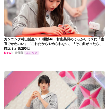
カンニング村山誕生？！ 櫻坂46・村山美羽のうっかりミスに「素
直でかわいい」「これだからやめられない」『そこ曲がったら、
櫻坂？』第295話
11時間前
エンタメ
New