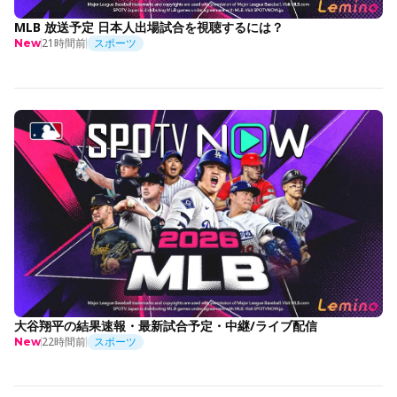
MLB 放送予定 日本人出場試合を視聴するには？
21時間前
スポーツ
New
大谷翔平の結果速報・最新試合予定・中継/ライブ配信
22時間前
スポーツ
New