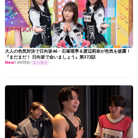
大人の色気対決で日向坂46・石塚瑶季＆渡辺莉奈が色気を披露！
『まだまだ！ 日向坂で会いましょう』第372話
13時間前
エンタメ
New