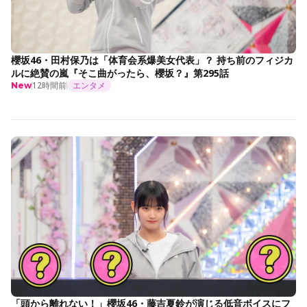
櫻坂46・田村保乃は「体育会系爆美女代表」？ 持ち前のフィジカ
ルに絶賛の嵐『そこ曲がったら、櫻坂？』第295話
12時間前
エンタメ
New
「頭から離れない！」櫻坂46・藤吉夏鈴が演じる低音ボイスにフ