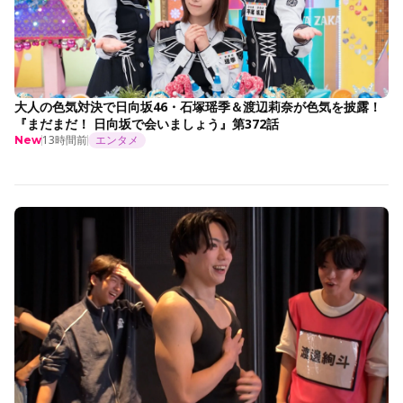
大人の色気対決で日向坂46・石塚瑶季＆渡辺莉奈が色気を披露！
『まだまだ！ 日向坂で会いましょう』第372話
13時間前
エンタメ
New