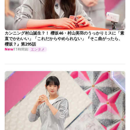
カンニング村山誕生？！ 櫻坂46・村山美羽のうっかりミスに「素
直でかわいい」「これだからやめられない」『そこ曲がったら、
櫻坂？』第295話
11時間前
エンタメ
New