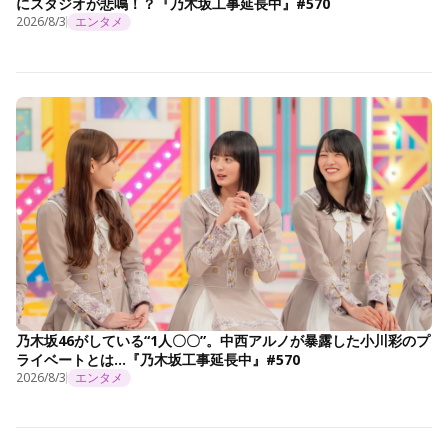
にスタジオが悲鳴！？『乃木坂工事延長中』#570
2026/8/3
エンタメ
乃木坂46がしている“1人〇〇”。中西アルノが暴露した小川彩のプ
ライベートとは…『乃木坂工事延長中』#570
2026/8/3
エンタメ