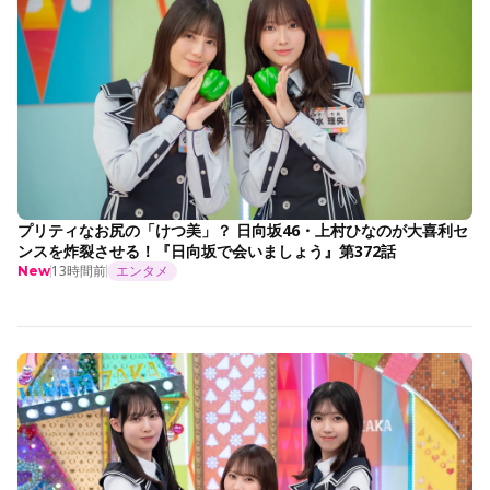
プリティなお尻の「けつ美」？ 日向坂46・上村ひなのが大喜利セ
ンスを炸裂させる！『日向坂で会いましょう』第372話
13時間前
エンタメ
New