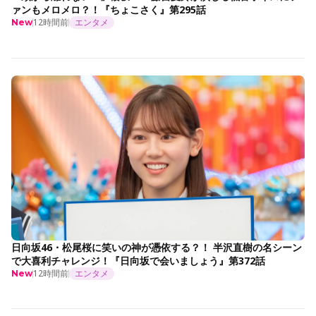
ァンもメロメロ？！『ちょこさく』第295話
12時間前
エンタメ
New
日向坂46・松尾桜に笑いの神が憑依する？！ 半沢直樹の名シーン
で大喜利チャレンジ！『日向坂で会いましょう』第372話
12時間前
エンタメ
New