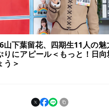
46山下葉留花、四期生11人の魅
ぷりにアピール＜もっと！日向
ょう＞