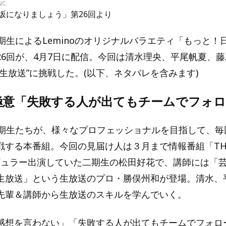
NC.
坂になりましょう」第26回より
期生によるLeminoのオリジナルバラエティ「もっと！
26回が、4月7日に配信。今回は清水理央、平尾帆夏、
生放送”に挑戦した。(以下、ネタバレを含みます)
極意「失敗する人が出てもチームでフォロ
四期生たちが、様々なプロフェッショナルを目指して、毎
する本番組。今回の見届け人は３月まで情報番組「THE 
レギュラー出演していた二期生の松田好花で、講師には「芸
生放送」という生放送のプロ・勝俣州和が登場。清水、
先輩＆講師から生放送のスキルを学んでいく。
感想を言わない」「失敗する人が出てもチームでフォロ