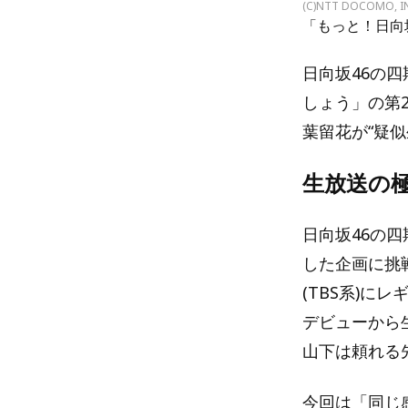
(C)NTT DOCOMO, I
「もっと！日向
日向坂46の四
しょう」の第
葉留花が“疑似
生放送の
日向坂46の
した企画に挑戦
(TBS系)に
デビューから
山下は頼れる
今回は「同じ