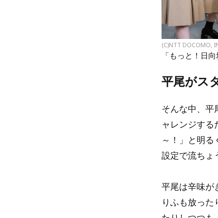
(C)NTT DOCOMO, I
「もっと！日向
平尾がス
そんな中、平
ャレンジする
～！」と明る
設定で流ちょ
平尾は辛味が
りふも放った
たりしつつも