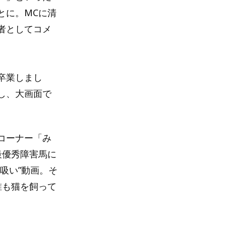
とに。MCに清
者としてコメ
卒業しまし
し、大画面で
コーナー「み
最優秀障害馬に
吸い”動画。そ
誰も猫を飼って