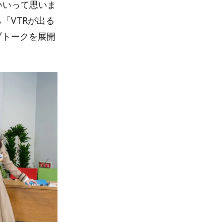
いいって思いま
「VTRが出る
ブトークを展開