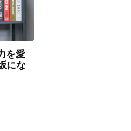
力を愛
坂にな