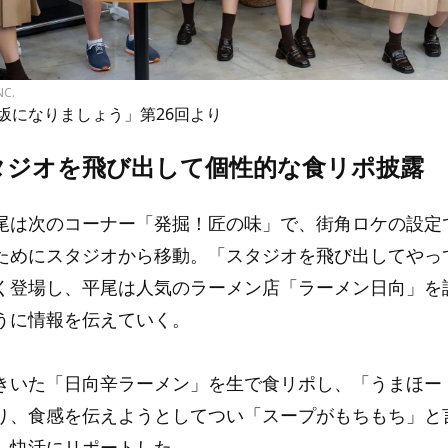
NC.
坂になりましょう」第26回より
タジオを飛び出して個性的な食リポ披露
尾は次のコーナー「発掘！匠の味」で、街角ロケの設定
ためにスタジオから移動。「スタジオを飛び出してやっ
く登場し、平尾は人気のラーメン店「ラーメン日向」を
うに情報を伝えていく。
きいた「日向辛ラーメン」を生で食リポし、「うまほー
り、食感を伝えようとしてつい「スープがもちもち」と
、快活にリポートした。