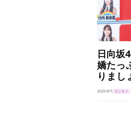
日向坂
嬌たっ
りまし
2025/4/7
エンタメ