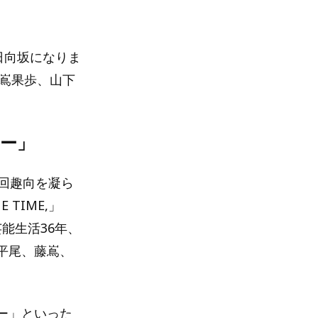
日向坂になりま
藤嶌果歩、山下
ー」
回趣向を凝ら
TIME,」
能生活36年、
平尾、藤嶌、
ー」といった