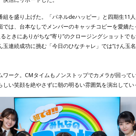
番組を盛り上げた。「パネルdeハッピー」と四期生11
面では、台本なしでメンバーのキャッチコピーを愛嬌た
入るときにありがちな“寄り”のクロージングショットで
ん玉連続成功に挑む「今日のひなチャレ」では“けん玉名
ムワーク。CMタイムもノンストップでカメラが回って
らしい笑顔を絶やさずに朝の明るい雰囲気を演出してい