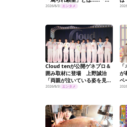
こ曲がったら、櫻坂？』第
2026/8/3
エンタメ
坂
2026
294話
Cloud tenが公開ゲネプロ＆
「
囲み取材に登場 上野誠治
が
「両親が泣いている姿を見た
ベ
ら感極まってしまいました」
2026/8/3
エンタメ
『
2026