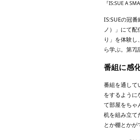
『IS:SUE A SM
IS:SUEの冠
ノ）」にて配
り」を体験し、
ら学ぶ。第7
番組に感化
番組を通して
をするように
て部屋をちゃ
机を組み立て
とか棚とかが