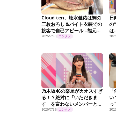
Cloud ten、舩水健佑は鯛の
日
三枚おろし＆バイト衣装での
の
接客で自己アピール…熊元プ
は
ロレスが「かわいい！」絶賛
2026/7/30
エンタメ
ぱ
2026
＜Cloud ten Begins＞
い
乃木坂46の楽屋がカオスすぎ
「
る！？絶対に「いただきま
い
す」を言わないメンバーと
っ
は？『乃木坂工事延長中』
2026/7/29
エンタメ
佑
2026