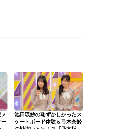
坂メ
池田瑛紗の恥ずかしかったス
ター
ケートボード体験＆弓木奈於
第
の勘違いとは！？『乃木坂工