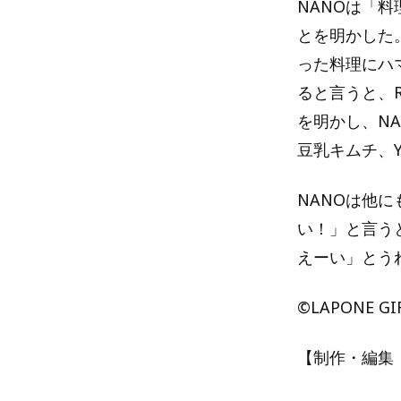
NANOは「
とを明かした。
った料理にハ
ると言うと、
を明かし、N
豆乳キムチ、Y
NANOは他
い！」と言う
えーい」とう
©LAPONE GI
【制作・編集：A