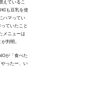
増えているこ
KIも豆乳を使
にハマってい
作っていたこと
たメニューは
とが判明。
NOが「食べた
「やったー、い