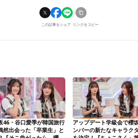
この記事をシェア
リンクをコピー
坂46・谷口愛季が韓国旅行
アップデート学級会で櫻
偶然出会った「卒業生」と
ンバーの新たなキャラク
？『そこ曲がったら、櫻
を決定！『ちょこさく』