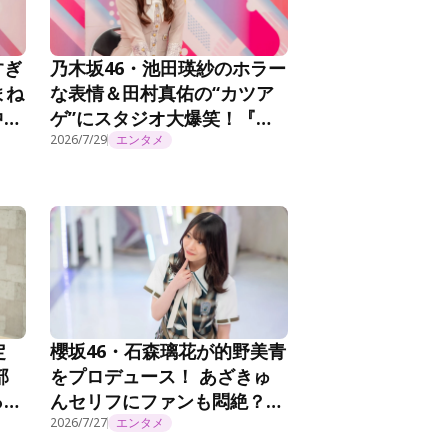
すぎ
乃木坂46・池田瑛紗のホラー
まね
な表情＆田村真佑の“カツア
中』
ゲ”にスタジオ大爆笑！『乃
木坂工事延長中』#572
2026/7/29
エンタメ
定
櫻坂46・石森璃花が的野美青
部
をプロデュース！ あざきゅ
った
んセリフにファンも悶絶？！
『ちょこさく』第293話
2026/7/27
エンタメ