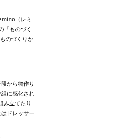
emino（レミ
野の「ものづく
なものづくりか
普段から物作り
番組に感化され
組み立てたり
にはドレッサー