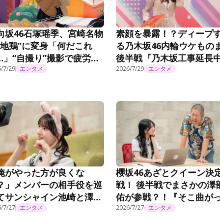
向坂46石塚瑶季、宮崎名物
素顔を暴露！？ディープ
“地鶏”に変身「何だこれ
る乃木坂46内輪ウケもの
…」“自撮り”撮影で疲労困
後半戦『乃木坂工事延長
い＜まだまだ！日向坂で会
/7/29
エンタメ
#572
2026/7/29
エンタメ
ましょう＞
俺がやった方が良くな
櫻坂46あざとクイーン決
？」メンバーの相手役を巡
戦！ 後半戦でまさかの澤
てサンシャイン池崎と澤部
佑が参戦？！『そこ曲が
が衝突？！『そこ曲がった
/7/27
エンタメ
ら、櫻坂？』第293話
2026/7/27
エンタメ