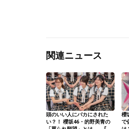
関連ニュース
頭のいい人にバカにされた
櫻
い？！ 櫻坂46・的野美青の
で
「罵られ願望」とは……『そ
は