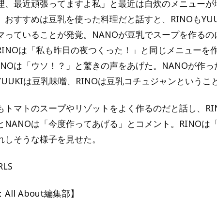
料理、最近頑張ってますよ私」と最近は自炊のメニューが
おすすめは豆乳を使った料理だと話すと、RINOもYUU
マっていることが発覚。NANOが豆乳でスープを作るの
RINOは「私も昨日の夜つくった！」と同じメニューを
ANOは「ウソ！？」と驚きの声をあげた。NANOが作っ
UUKIは豆乳味噌、RINOは豆乳コチュジャンというこ
にもトマトのスープやリゾットをよく作るのだと話し、RI
とNANOは「今度作ってあげる」とコメント。RINOは
れしそうな様子を見せた。
RLS
ll About編集部】