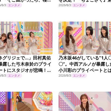
？』第294話
/8/3
エンタメ
294話
2026/8/3
エンタメ
ネグリジェで…」田村真佑
乃木坂46がしている“1人
暴露した弓木奈於のプライ
〇”。中西アルノが暴露し
ートにスタジオが悲鳴！？
小川彩のプライベートと
乃木坂工事延長中』#570
/8/3
エンタメ
『乃木坂工事延長中』#57
2026/8/3
エンタメ