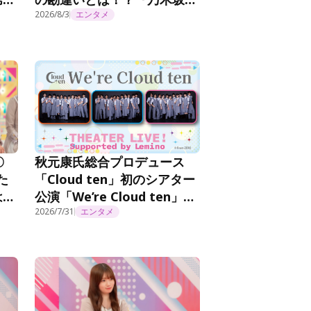
事延長中』#570
2026/8/3
エンタメ
秋元康氏総合プロデュース
〇
「Cloud ten」初のシアター
た
公演「We’re Cloud ten」を
は…
Leminoプレミアムで独占見
0
2026/7/31
エンタメ
放題配信！