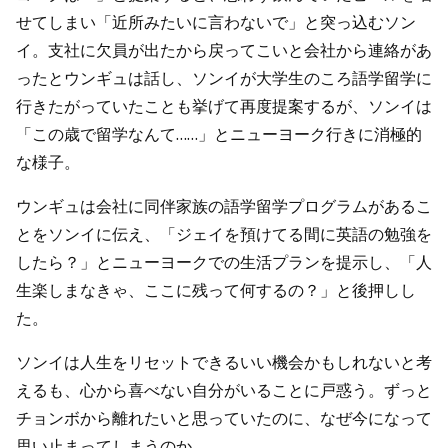
せてしまい「近所みたいに言わないで」と突っ込むソン
イ。支社に欠員が出たから戻ってこいと会社から連絡があ
ったとウンギュは話し、ソンイが大学生のころ語学留学に
行きたがっていたことも挙げて再度提案するが、ソンイは
「この歳で留学なんて……」とニューヨーク行きに消極的
な様子。
ウンギュは会社に同伴家族の語学留学プログラムがあるこ
とをソンイに伝え、「ジェイを預けてる間に英語の勉強を
したら？」とニューヨークでの生活プランを提示し、「人
生楽しまなきゃ、ここに残って何するの？」と後押しし
た。
ソンイは人生をリセットできるいい機会かもしれないと考
えるも、心から喜べない自分がいることに戸惑う。ずっと
チョンボから離れたいと思っていたのに、なぜ今になって
思い止まってしまうのか……。