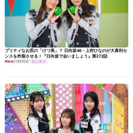
プリティなお尻の「けつ美」？ 日向坂46・上村ひなのが大喜利セ
ンスを炸裂させる！『日向坂で会いましょう』第372話
10時間前
エンタメ
New