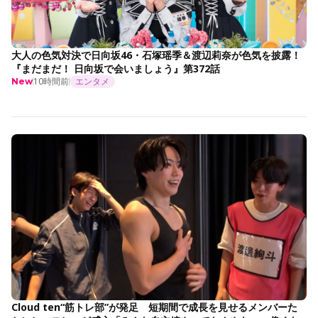
大人の色気対決で日向坂46・石塚瑶季＆渡辺莉奈が色気を披露！
『まだまだ！ 日向坂で会いましょう』第372話
10時間前
エンタメ
New
Cloud ten“筋トレ部”が発足 短期間で成長を見せるメンバーた