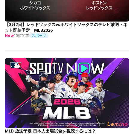
【8月7日】レッドソックスvsホワイトソックスのテレビ放送・ネ
ット配信予定｜MLB2026
18時間前
スポーツ
New
MLB 放送予定 日本人出場試合を視聴するには？