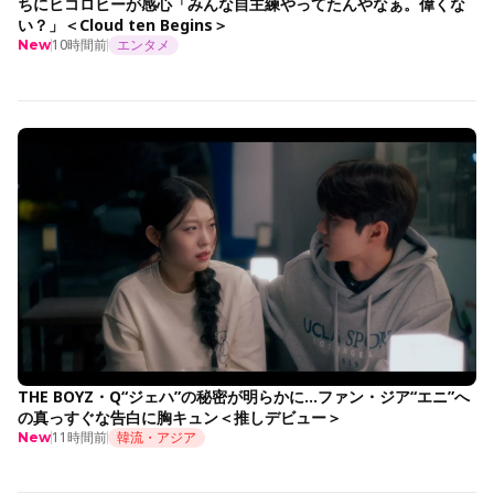
ちにヒコロヒーが感心「みんな自主練やってたんやなぁ。偉くな
い？」＜Cloud ten Begins＞
10時間前
エンタメ
New
THE BOYZ・Q“ジェハ”の秘密が明らかに…ファン・ジア“エニ”へ
の真っすぐな告白に胸キュン＜推しデビュー＞
11時間前
韓流・アジア
New