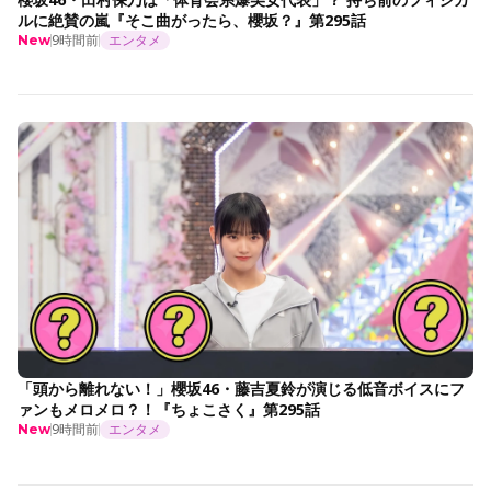
ルに絶賛の嵐『そこ曲がったら、櫻坂？』第295話
9時間前
エンタメ
New
「頭から離れない！」櫻坂46・藤吉夏鈴が演じる低音ボイスにフ
ァンもメロメロ？！『ちょこさく』第295話
9時間前
エンタメ
New