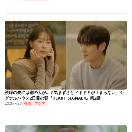
視線の先には別の人が…？気まずさとドキドキが止まらない、シ
グナルハウス2日目の朝『HEART SIGNAL4』第2話
2026/7/27
韓流・アジア