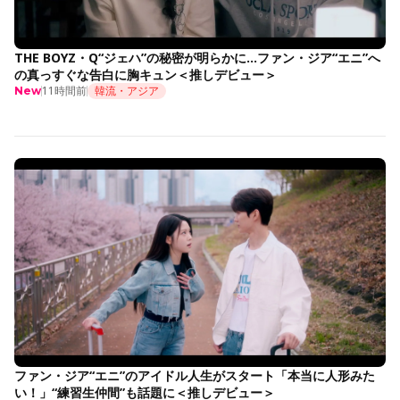
THE BOYZ・Q“ジェハ”の秘密が明らかに…ファン・ジア“エニ”へ
の真っすぐな告白に胸キュン＜推しデビュー＞
11時間前
韓流・アジア
New
ファン・ジア“エニ”のアイドル人生がスタート「本当に人形みた
い！」“練習生仲間”も話題に＜推しデビュー＞