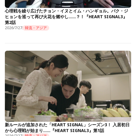
心理戦を繰り広げたチョン・イヌとイム・ハンギョル。パク・ジ
ヒョンを巡って再び火花を燃やし……？！『HEART SIGNAL3』
第2話
2026/7/27
韓流・アジア
新ルールが追加された「HEART SIGNAL」シーズン3！ 入居初日
から心理戦が始まり……『HEART SIGNAL3』第1話
2026/7/27
韓流・アジア