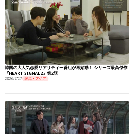
韓国の大人気恋愛リアリティー番組が再始動！ シリーズ最高傑作
『HEART SIGNAL2』第2話
2026/7/27
韓流・アジア