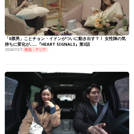
「0票男」ことチョン・イドンがついに動き出す？！ 女性陣の気
持ちに変化が……『HEART SIGNAL3』第3話
2026/7/27
韓流・アジア