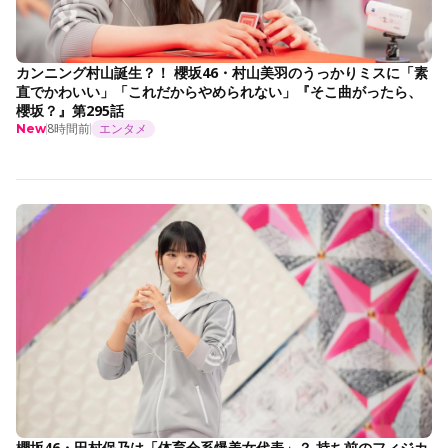
カンニング村山誕生？！ 櫻坂46・村山美羽のうっかりミスに「素
直でかわいい」「これだからやめられない」『そこ曲がったら、
櫻坂？』第295話
8時間前
エンタメ
New
櫻坂46・田村保乃は「体育会系爆美女代表」？ 持ち前のフィジカ