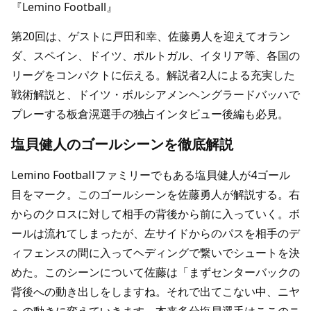
『Lemino Football』
第20回は、ゲストに戸田和幸、佐藤勇人を迎えてオラン
ダ、スペイン、ドイツ、ポルトガル、イタリア等、各国の
リーグをコンパクトに伝える。解説者2人による充実した
戦術解説と、ドイツ・ボルシアメンヘングラードバッハで
プレーする板倉滉選手の独占インタビュー後編も必見。
塩貝健人のゴールシーンを徹底解説
Lemino Footballファミリーでもある塩貝健人が4ゴール
目をマーク。このゴールシーンを佐藤勇人が解説する。右
からのクロスに対して相手の背後から前に入っていく。ボ
ールは流れてしまったが、左サイドからのパスを相手のデ
ィフェンスの間に入ってヘディングで繋いでシュートを決
めた。このシーンについて佐藤は「まずセンターバックの
背後への動き出しをしますね。それで出てこない中、ニヤ
への動きに変えていきます。本来多分塩貝選手はここのニ