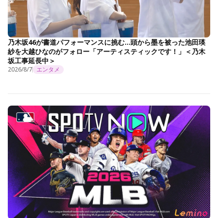
乃木坂46が書道パフォーマンスに挑む…頭から墨を被った池田瑛
紗を大越ひなのがフォロー「アーティスティックです！」＜乃木
坂工事延長中＞
2026/8/7
エンタメ