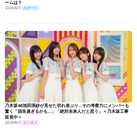
ームは？
2026/8/7
スポーツ
乃木坂46池田瑛紗が見せた切れ者ぶり…その考察力にメンバーも
驚く「頭良過ぎるかも…」「絶対未来人だと思う」＜乃木坂工事
延長中＞
2026/8/7
エンタメ