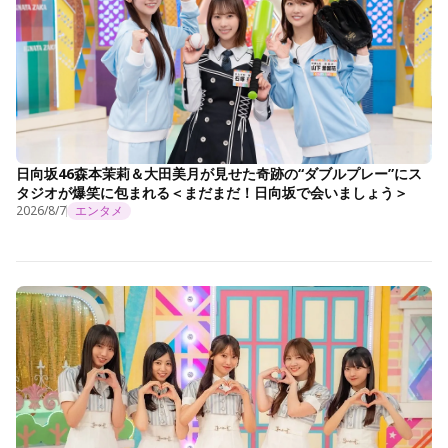
日向坂46森本茉莉＆大田美月が見せた奇跡の“ダブルプレー”にス
タジオが爆笑に包まれる＜まだまだ！日向坂で会いましょう＞
2026/8/7
エンタメ