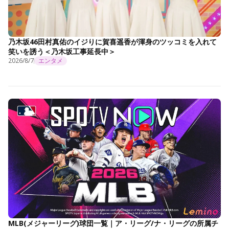
乃木坂46田村真佑のイジりに賀喜遥香が渾身のツッコミを入れて
笑いを誘う＜乃木坂工事延長中＞
2026/8/7
エンタメ
MLB(メジャーリーグ)球団一覧｜ア・リーグ/ナ・リーグの所属チ