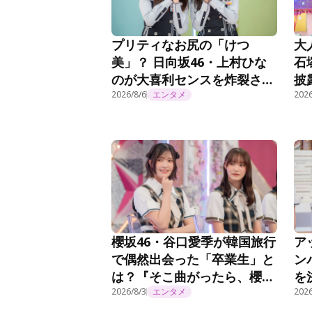
プリティなお尻の「けつ
大
美」？ 日向坂46・上村ひな
石
のが大喜利センスを炸裂させ
披
る！『日向坂で会いましょ
2026/8/6
エンタメ
で
2026
う』第372話
櫻坂46・谷口愛季が韓国旅行
ア
で偶然出会った「卒業生」と
ン
は？『そこ曲がったら、櫻
を
坂？』第294話
2026/8/3
エンタメ
29
2026