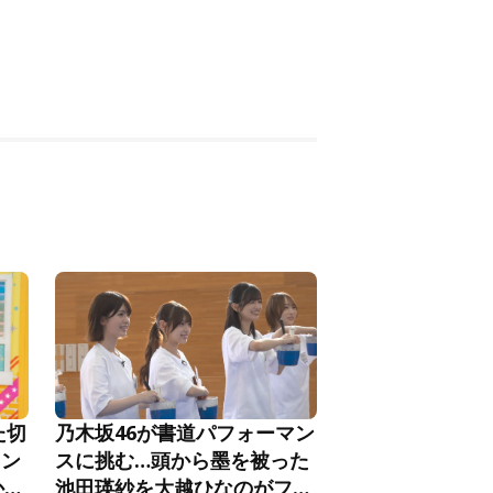
た切
乃木坂46が書道パフォーマン
メン
スに挑む…頭から墨を被った
か
池田瑛紗を大越ひなのがフォ