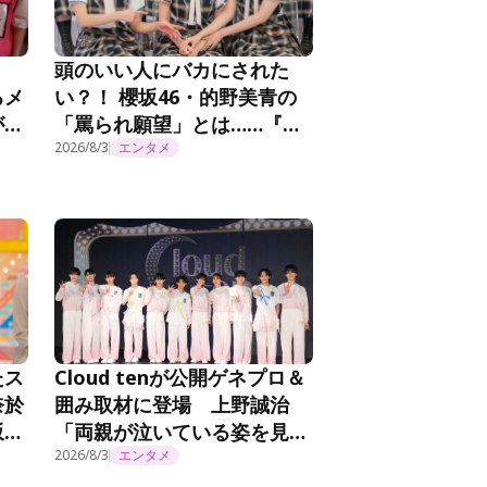
頭のいい人にバカにされた
るメ
い？！ 櫻坂46・的野美青の
が感
「罵られ願望」とは……『そ
たん
こ曲がったら、櫻坂？』第
2026/8/3
エンタメ
294話
たス
Cloud tenが公開ゲネプロ＆
奈於
囲み取材に登場 上野誠治
坂工
「両親が泣いている姿を見た
ら感極まってしまいました」
2026/8/3
エンタメ