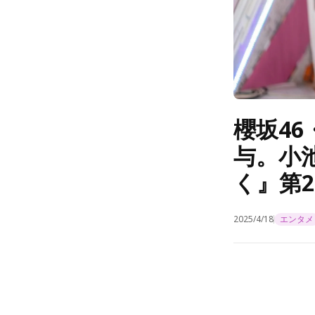
櫻坂4
与。小
く』第2
2025/4/18
エンタメ