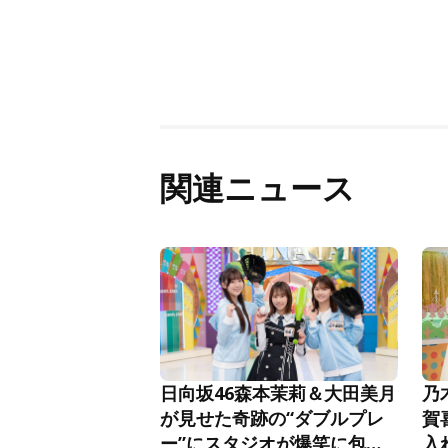
関連ニュース
日向坂46森本茉莉＆大田美月
乃
が見せた奇跡の“ダブルプレ
賀
ー”にスタジオが爆笑に包ま
入