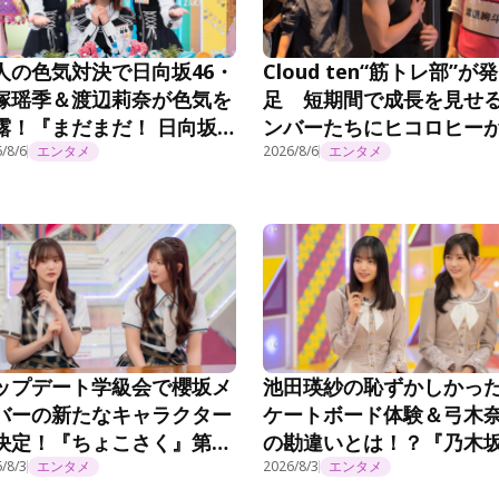
人の色気対決で日向坂46・
Cloud ten“筋トレ部”が発
塚瑶季＆渡辺莉奈が色気を
足 短期間で成長を見せ
露！『まだまだ！ 日向坂
ンバーたちにヒコロヒー
会いましょう』第372話
/8/6
エンタメ
心「みんな自主練やって
2026/8/6
エンタメ
やなぁ。偉くない？」＜
Cloud ten Begins＞
ップデート学級会で櫻坂メ
池田瑛紗の恥ずかしかっ
バーの新たなキャラクター
ケートボード体験＆弓木
決定！『ちょこさく』第
の勘違いとは！？『乃木
4話
/8/3
エンタメ
事延長中』#570
2026/8/3
エンタメ