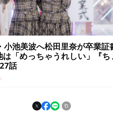
6・小池美波へ松田里奈が卒業証
池は「めっちゃうれしい」『ち
27話