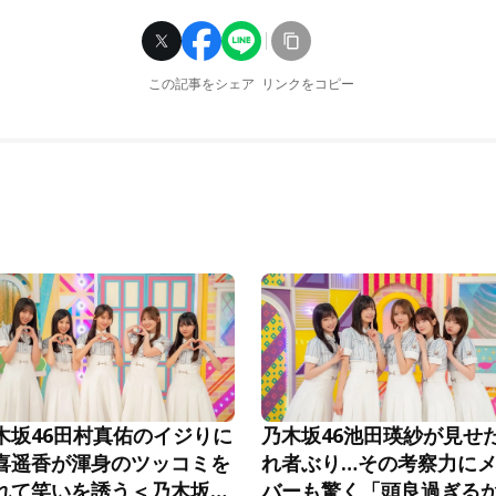
この記事をシェア
リンクをコピー
木坂46田村真佑のイジりに
乃木坂46池田瑛紗が見せ
喜遥香が渾身のツッコミを
れ者ぶり…その考察力に
れて笑いを誘う＜乃木坂工
バーも驚く「頭良過ぎる