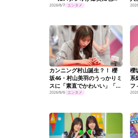
れる＜まだまだ！日向坂で会
事
2026/8/7
エンタメ
2026
いましょう＞
カンニング村山誕生？！ 櫻
櫻
坂46・村山美羽のうっかりミ
系
スに「素直でかわいい」「こ
フ
れだからやめられない」『そ
2026/8/6
エンタメ
曲
2026
こ曲がったら、櫻坂？』第
話
295話