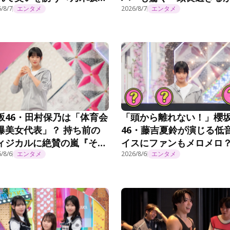
延長中＞
も…」「絶対未来人だと
/8/7
エンタメ
2026/8/7
エンタメ
う」＜乃木坂工事延長中
坂46・田村保乃は「体育会
「頭から離れない！」櫻
爆美女代表」？ 持ち前の
46・藤吉夏鈴が演じる低
ィジカルに絶賛の嵐『そこ
イスにファンもメロメロ
がったら、櫻坂？』第295
/8/6
エンタメ
『ちょこさく』第295話
2026/8/6
エンタメ