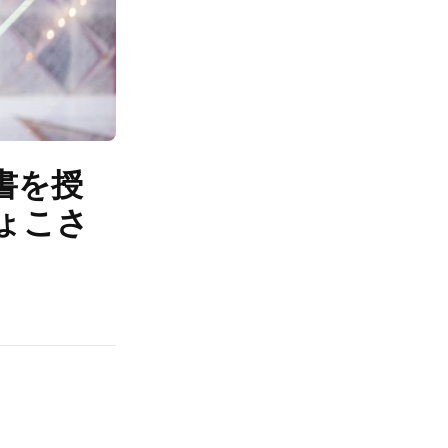
書を授
ょこさ