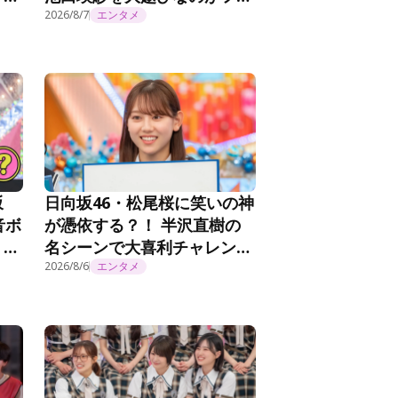
思
ロー「アーティスティックで
2026/8/7
エンタメ
＞
す！」＜乃木坂工事延長中＞
坂
日向坂46・松尾桜に笑いの神
音ボ
が憑依する？！ 半沢直樹の
？！
名シーンで大喜利チャレン
ジ！『日向坂で会いましょ
2026/8/6
エンタメ
う』第372話