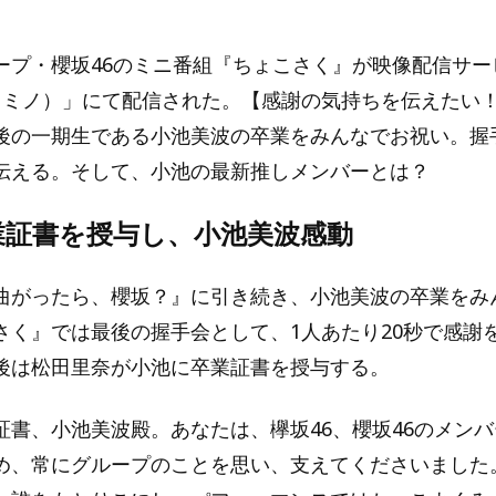
ープ・櫻坂46のミニ番組『ちょこさく』が映像配信サー
o（レミノ）」にて配信された。【感謝の気持ちを伝えたい
後の一期生である小池美波の卒業をみんなでお祝い。握
伝える。そして、小池の最新推しメンバーとは？
業証書を授与し、小池美波感動
曲がったら、櫻坂？』に引き続き、小池美波の卒業をみ
さく』では最後の握手会として、1人あたり20秒で感謝
後は松田里奈が小池に卒業証書を授与する。
証書、小池美波殿。あなたは、欅坂46、櫻坂46のメン
め、常にグループのことを思い、支えてくださいました