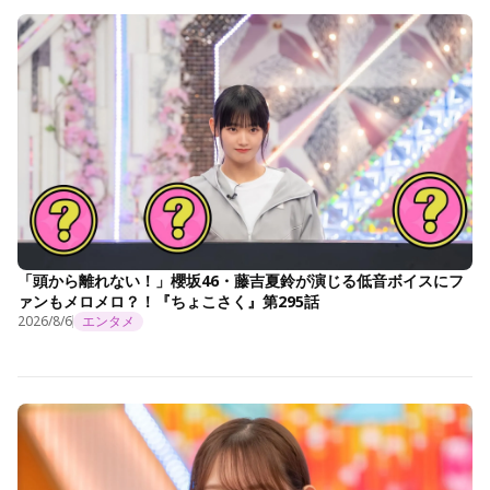
「頭から離れない！」櫻坂46・藤吉夏鈴が演じる低音ボイスにフ
ァンもメロメロ？！『ちょこさく』第295話
2026/8/6
エンタメ