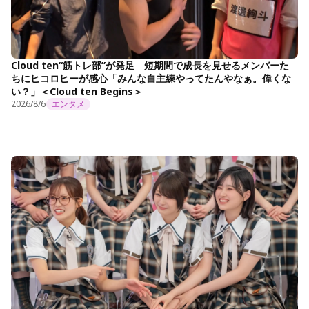
Cloud ten“筋トレ部”が発足 短期間で成長を見せるメンバーた
ちにヒコロヒーが感心「みんな自主練やってたんやなぁ。偉くな
い？」＜Cloud ten Begins＞
2026/8/6
エンタメ