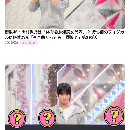
櫻坂46・田村保乃は「体育会系爆美女代表」？ 持ち前のフィジカ
ルに絶賛の嵐『そこ曲がったら、櫻坂？』第295話
2026/8/6
エンタメ