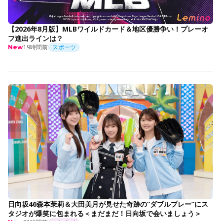
【2026年8月版】MLBワイルドカード＆地区優勝争い！プレーオ
フ進出ラインは？
19時間前
スポーツ
New
日向坂46森本茉莉＆大田美月が見せた奇跡の“ダブルプレー”にス
タジオが爆笑に包まれる＜まだまだ！日向坂で会いましょう＞