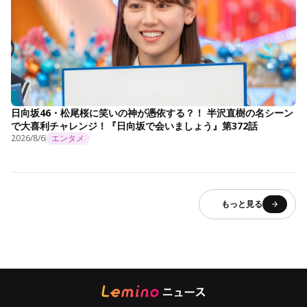
日向坂46・松尾桜に笑いの神が憑依する？！ 半沢直樹の名シーン
で大喜利チャレンジ！『日向坂で会いましょう』第372話
2026/8/6
エンタメ
もっと見る