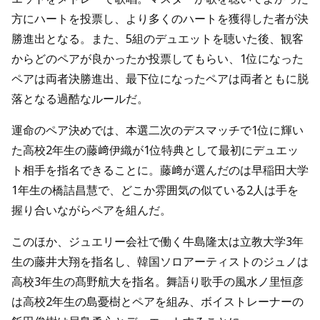
方にハートを投票し、より多くのハートを獲得した者が決
勝進出となる。また、5組のデュエットを聴いた後、観客
からどのペアが良かったか投票してもらい、1位になった
ペアは両者決勝進出、最下位になったペアは両者ともに脱
落となる過酷なルールだ。
運命のペア決めでは、本選二次のデスマッチで1位に輝い
た高校2年生の藤﨑伊織が1位特典として最初にデュエッ
ト相手を指名できることに。藤﨑が選んだのは早稲田大学
1年生の橋詰昌慧で、どこか雰囲気の似ている2人は手を
握り合いながらペアを組んだ。
このほか、ジュエリー会社で働く牛島隆太は立教大学3年
生の藤井大翔を指名し、韓国ソロアーティストのジュノは
高校3年生の髙野航大を指名。舞語り歌手の風水ノ里恒彦
は高校2年生の島憂樹とペアを組み、ボイストレーナーの