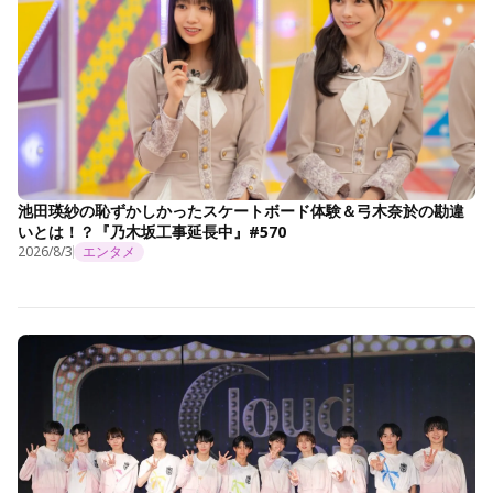
池田瑛紗の恥ずかしかったスケートボード体験＆弓木奈於の勘違
いとは！？『乃木坂工事延長中』#570
2026/8/3
エンタメ