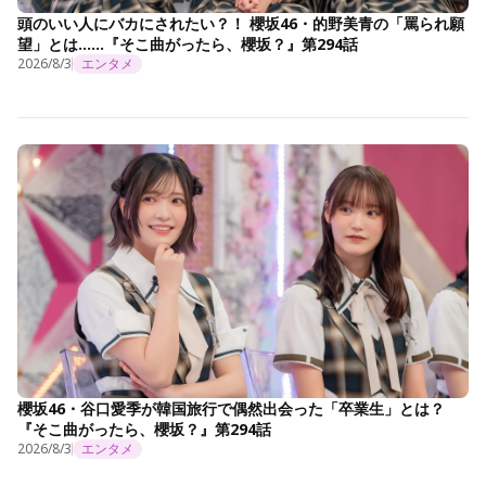
頭のいい人にバカにされたい？！ 櫻坂46・的野美青の「罵られ願
望」とは……『そこ曲がったら、櫻坂？』第294話
2026/8/3
エンタメ
櫻坂46・谷口愛季が韓国旅行で偶然出会った「卒業生」とは？
『そこ曲がったら、櫻坂？』第294話
2026/8/3
エンタメ