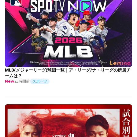
MLB(メジャーリーグ)球団一覧｜ア・リーグ/ナ・リーグの所属チ
ームは？
23時間前
スポーツ
New