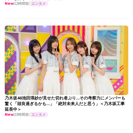
22時間前
エンタメ
New
乃木坂46池田瑛紗が見せた切れ者ぶり…その考察力にメンバーも
驚く「頭良過ぎるかも…」「絶対未来人だと思う」＜乃木坂工事
延長中＞
23時間前
エンタメ
New