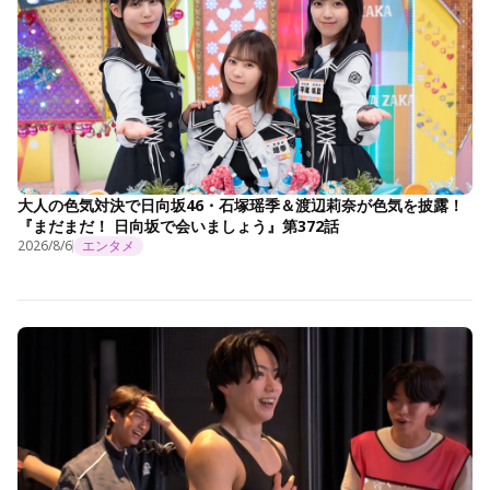
大人の色気対決で日向坂46・石塚瑶季＆渡辺莉奈が色気を披露！
『まだまだ！ 日向坂で会いましょう』第372話
2026/8/6
エンタメ