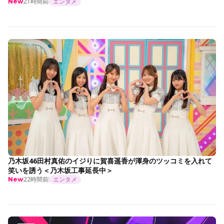
21時間前
エンタメ
New
乃木坂46田村真佑のイジりに賀喜遥香が渾身のツッコミを入れて
笑いを誘う＜乃木坂工事延長中＞
22時間前
エンタメ
New