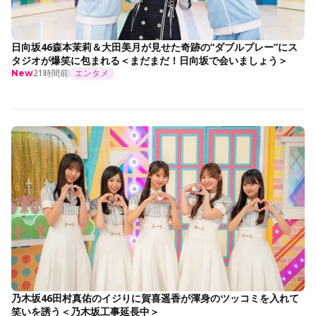
日向坂46森本茉莉＆大田美月が見せた奇跡の“ダブルプレー”にス
タジオが爆笑に包まれる＜まだまだ！日向坂で会いましょう＞
21時間前
エンタメ
New
乃木坂46田村真佑のイジりに賀喜遥香が渾身のツッコミを入れて
笑いを誘う＜乃木坂工事延長中＞