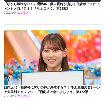
「頭から離れない！」櫻坂46・藤吉夏鈴が演じる低音ボイスにフ
ァンもメロメロ？！『ちょこさく』第295話
2026/8/6
エンタメ
日向坂46・松尾桜に笑いの神が憑依する？！ 半沢直樹の名シーン
で大喜利チャレンジ！『日向坂で会いましょう』第372話
2026/8/6
エンタメ