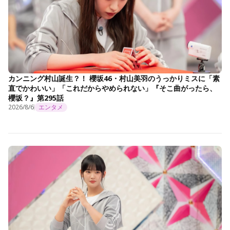
カンニング村山誕生？！ 櫻坂46・村山美羽のうっかりミスに「素
直でかわいい」「これだからやめられない」『そこ曲がったら、
櫻坂？』第295話
2026/8/6
エンタメ