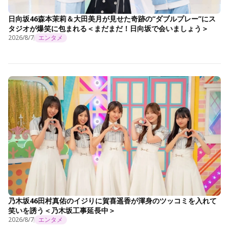
日向坂46森本茉莉＆大田美月が見せた奇跡の“ダブルプレー”にス
タジオが爆笑に包まれる＜まだまだ！日向坂で会いましょう＞
2026/8/7
エンタメ
乃木坂46田村真佑のイジりに賀喜遥香が渾身のツッコミを入れて
笑いを誘う＜乃木坂工事延長中＞
2026/8/7
エンタメ