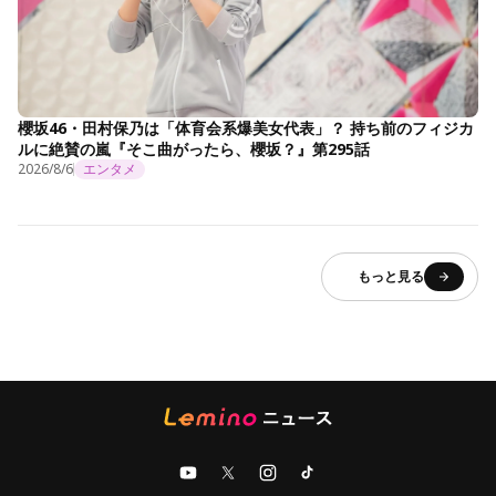
櫻坂46・田村保乃は「体育会系爆美女代表」？ 持ち前のフィジカ
ルに絶賛の嵐『そこ曲がったら、櫻坂？』第295話
2026/8/6
エンタメ
もっと見る