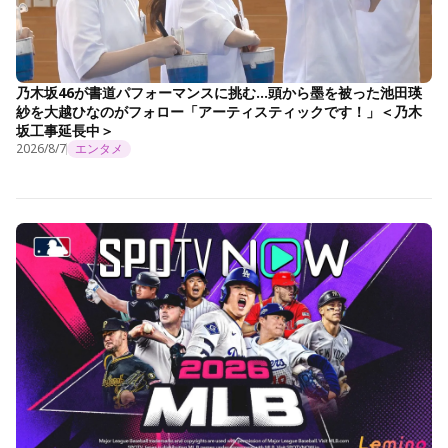
乃木坂46が書道パフォーマンスに挑む…頭から墨を被った池田瑛
紗を大越ひなのがフォロー「アーティスティックです！」＜乃木
坂工事延長中＞
2026/8/7
エンタメ