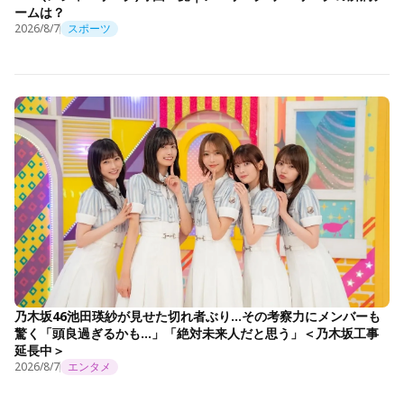
ームは？
2026/8/7
スポーツ
乃木坂46池田瑛紗が見せた切れ者ぶり…その考察力にメンバーも
驚く「頭良過ぎるかも…」「絶対未来人だと思う」＜乃木坂工事
延長中＞
2026/8/7
エンタメ