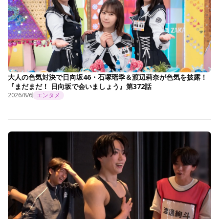
大人の色気対決で日向坂46・石塚瑶季＆渡辺莉奈が色気を披露！
『まだまだ！ 日向坂で会いましょう』第372話
2026/8/6
エンタメ