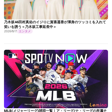
乃木坂46田村真佑のイジりに賀喜遥香が渾身のツッコミを入れて
笑いを誘う＜乃木坂工事延長中＞
2026/8/7
エンタメ
MLB(メジャーリーグ)球団一覧｜ア・リーグ/ナ・リーグの所属チ