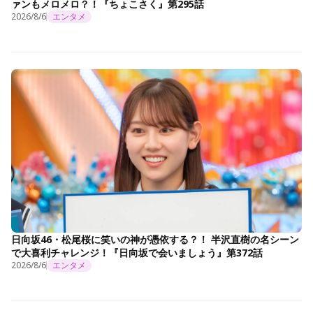
ァンもメロメロ？！『ちょこさく』第295話
2026/8/6
エンタメ
日向坂46・松尾桜に笑いの神が憑依する？！ 半沢直樹の名シーン
で大喜利チャレンジ！『日向坂で会いましょう』第372話
2026/8/6
エンタメ