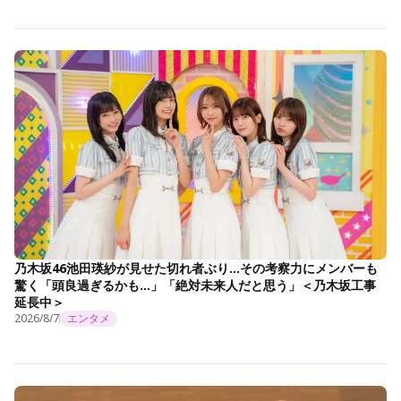
乃木坂46池田瑛紗が見せた切れ者ぶり…その考察力にメンバーも
驚く「頭良過ぎるかも…」「絶対未来人だと思う」＜乃木坂工事
延長中＞
2026/8/7
エンタメ