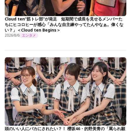
Cloud ten“筋トレ部”が発足 短期間で成長を見せるメンバーた
ちにヒコロヒーが感心「みんな自主練やってたんやなぁ。偉くな
い？」＜Cloud ten Begins＞
2026/8/6
エンタメ
頭のいい人にバカにされたい？！ 櫻坂46・的野美青の「罵られ願