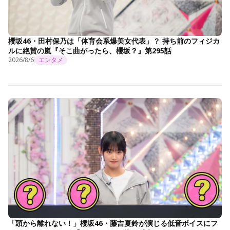
櫻坂46・田村保乃は「体育会系爆美女代表」？ 持ち前のフィジカ
ルに絶賛の嵐『そこ曲がったら、櫻坂？』第295話
2026/8/6
エンタメ
「頭から離れない！」櫻坂46・藤吉夏鈴が演じる低音ボイスにフ