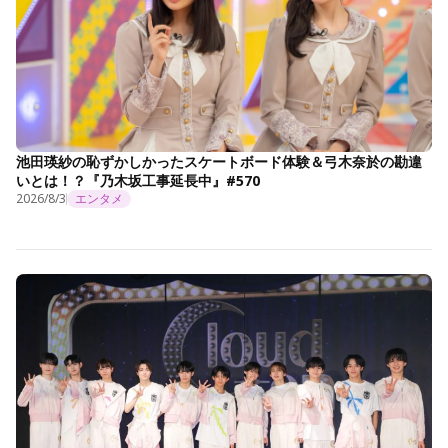
池田瑛紗の恥ずかしかったスケートボード体験＆弓木奈於の勘違
いとは！？『乃木坂工事延長中』#570
2026/8/3
エンタメ