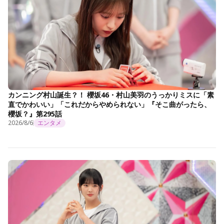
カンニング村山誕生？！ 櫻坂46・村山美羽のうっかりミスに「素
直でかわいい」「これだからやめられない」『そこ曲がったら、
櫻坂？』第295話
2026/8/6
エンタメ