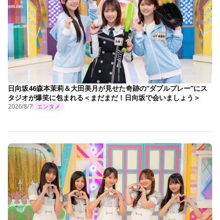
日向坂46森本茉莉＆大田美月が見せた奇跡の“ダブルプレー”にス
タジオが爆笑に包まれる＜まだまだ！日向坂で会いましょう＞
2026/8/7
エンタメ