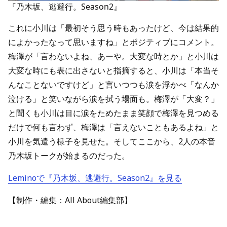
『乃木坂、逃避行。Season2』
これに小川は「最初そう思う時もあったけど、今は結果的
によかったなって思いますね」とポジティブにコメント。
梅澤が「言わないよね、あーや。大変な時とか」と小川は
大変な時にも表に出さないと指摘すると、小川は「本当そ
んなことないですけど」と言いつつも涙を浮かべ「なんか
泣ける」と笑いながら涙を拭う場面も。梅澤が「大変？」
と聞くも小川は目に涙をためたまま笑顔で梅澤を見つめる
だけで何も言わず、梅澤は「言えないこともあるよね」と
小川を気遣う様子を見せた。そしてここから、2人の本音
乃木坂トークが始まるのだった。
Leminoで『乃木坂、逃避行。Season2』を見る
【制作・編集：All About編集部】