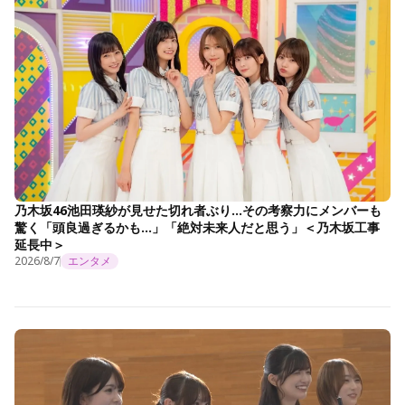
乃木坂46池田瑛紗が見せた切れ者ぶり…その考察力にメンバーも
驚く「頭良過ぎるかも…」「絶対未来人だと思う」＜乃木坂工事
延長中＞
2026/8/7
エンタメ