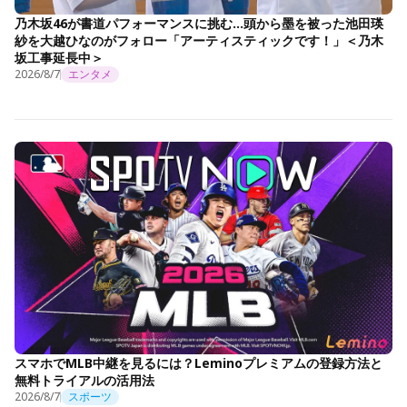
乃木坂46が書道パフォーマンスに挑む…頭から墨を被った池田瑛
紗を大越ひなのがフォロー「アーティスティックです！」＜乃木
坂工事延長中＞
2026/8/7
エンタメ
スマホでMLB中継を見るには？Leminoプレミアムの登録方法と
無料トライアルの活用法
2026/8/7
スポーツ