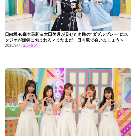
日向坂46森本茉莉＆大田美月が見せた奇跡の“ダブルプレー”にス
タジオが爆笑に包まれる＜まだまだ！日向坂で会いましょう＞
2026/8/7
エンタメ