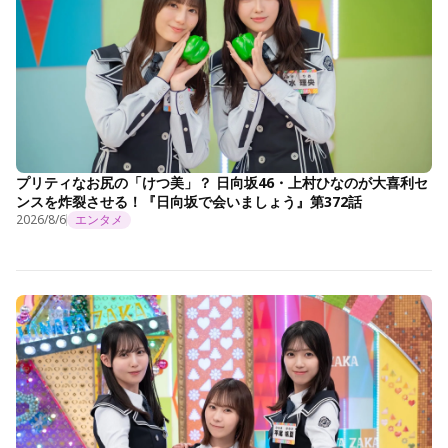
プリティなお尻の「けつ美」？ 日向坂46・上村ひなのが大喜利セ
ンスを炸裂させる！『日向坂で会いましょう』第372話
2026/8/6
エンタメ