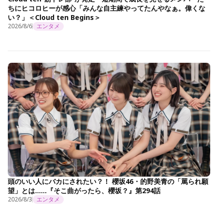
ちにヒコロヒーが感心「みんな自主練やってたんやなぁ。偉くな
い？」＜Cloud ten Begins＞
2026/8/6
エンタメ
頭のいい人にバカにされたい？！ 櫻坂46・的野美青の「罵られ願
望」とは……『そこ曲がったら、櫻坂？』第294話
2026/8/3
エンタメ