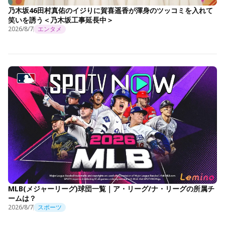
乃木坂46田村真佑のイジりに賀喜遥香が渾身のツッコミを入れて
笑いを誘う＜乃木坂工事延長中＞
2026/8/7
エンタメ
MLB(メジャーリーグ)球団一覧｜ア・リーグ/ナ・リーグの所属チ
ームは？
2026/8/7
スポーツ