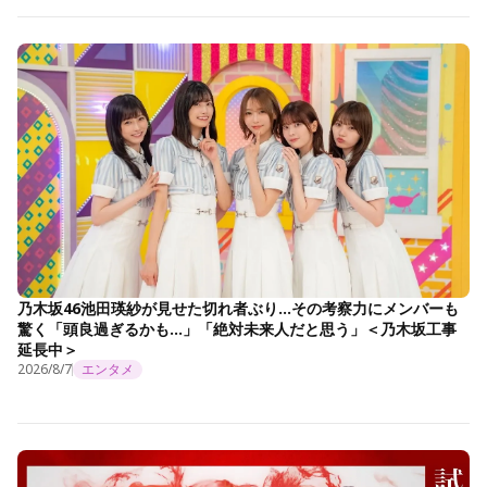
乃木坂46池田瑛紗が見せた切れ者ぶり…その考察力にメンバーも
驚く「頭良過ぎるかも…」「絶対未来人だと思う」＜乃木坂工事
延長中＞
2026/8/7
エンタメ