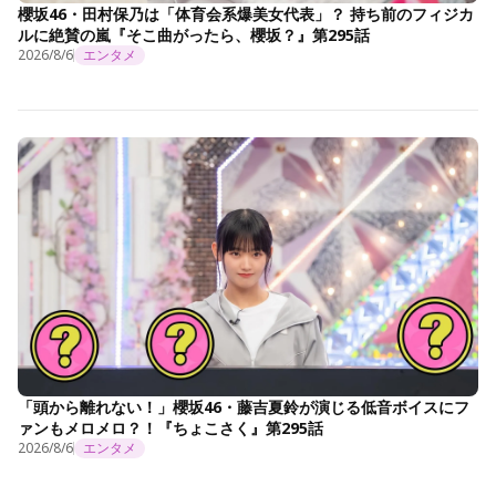
櫻坂46・田村保乃は「体育会系爆美女代表」？ 持ち前のフィジカ
ルに絶賛の嵐『そこ曲がったら、櫻坂？』第295話
2026/8/6
エンタメ
「頭から離れない！」櫻坂46・藤吉夏鈴が演じる低音ボイスにフ
ァンもメロメロ？！『ちょこさく』第295話
2026/8/6
エンタメ