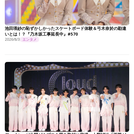
池田瑛紗の恥ずかしかったスケートボード体験＆弓木奈於の勘違
いとは！？『乃木坂工事延長中』#570
2026/8/3
エンタメ