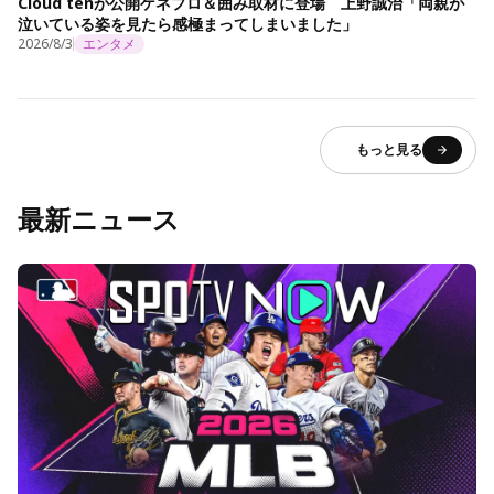
Cloud tenが公開ゲネプロ＆囲み取材に登場 上野誠治「両親が
泣いている姿を見たら感極まってしまいました」
2026/8/3
エンタメ
もっと見る
最新ニュース