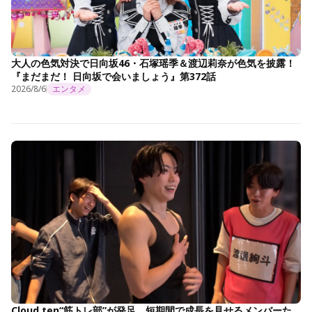
大人の色気対決で日向坂46・石塚瑶季＆渡辺莉奈が色気を披露！
『まだまだ！ 日向坂で会いましょう』第372話
2026/8/6
エンタメ
Cloud ten“筋トレ部”が発足 短期間で成長を見せるメンバーた