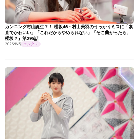
カンニング村山誕生？！ 櫻坂46・村山美羽のうっかりミスに「素
直でかわいい」「これだからやめられない」『そこ曲がったら、
櫻坂？』第295話
2026/8/6
エンタメ