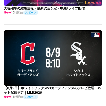
大谷翔平の結果速報・最新試合予定・中継/ライブ配信
15時間前
スポーツ
New
【8月9日】ホワイトソックスvsガーディアンズのテレビ放送・ネ
ット配信予定｜MLB2026
18時間前
スポーツ
New