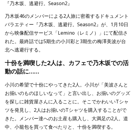
『乃木坂、逃避行。Season2』
乃木坂46のメンバーによる2人旅に密着するドキュメント
バラエティー『乃木坂、逃避行。Season2』が、1月10日
から映像配信サービス「Lemino（レミノ）」にて配信さ
れた。最終話では5期生の小川彩と3期生の梅澤美波が台
北へ逃避行する。
十份を満喫した2人は、カフェで乃木坂での活
動の話に……
小川の希望で十份にやってきた2人。小川が「美波さんと
お揃いのものほしいなって」と言い出し、お揃いのグッズ
を探しに雑貨屋さんに入ることに。そこでかわいいTシャ
ツを発見し、2人はお揃いのTシャツを購入することがで
きた。メンバー達へのお土産も購入し、大満足の2人。道
中、小籠包を買って食べたりと、十份を満喫する。