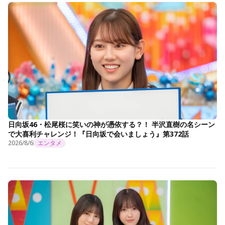
日向坂46・松尾桜に笑いの神が憑依する？！ 半沢直樹の名シーン
で大喜利チャレンジ！『日向坂で会いましょう』第372話
2026/8/6
エンタメ