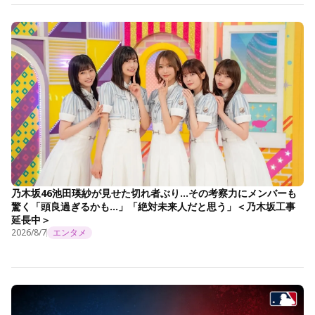
乃木坂46池田瑛紗が見せた切れ者ぶり…その考察力にメンバーも
驚く「頭良過ぎるかも…」「絶対未来人だと思う」＜乃木坂工事
延長中＞
2026/8/7
エンタメ