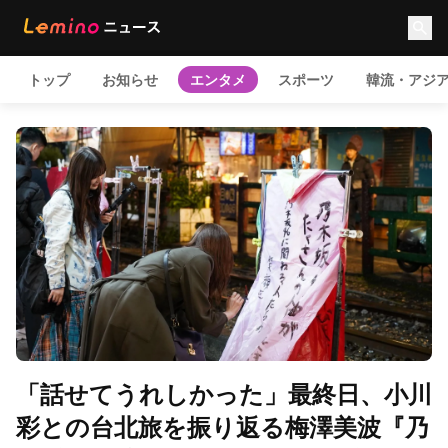
トップ
お知らせ
エンタメ
スポーツ
韓流・アジ
「話せてうれしかった」最終日、小川
彩との台北旅を振り返る梅澤美波『乃