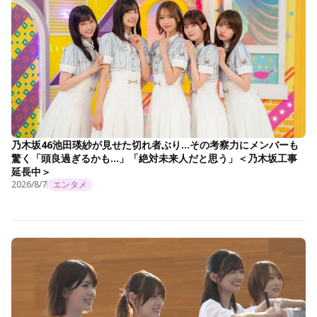
乃木坂46池田瑛紗が見せた切れ者ぶり…その考察力にメンバーも
驚く「頭良過ぎるかも…」「絶対未来人だと思う」＜乃木坂工事
延長中＞
2026/8/7
エンタメ