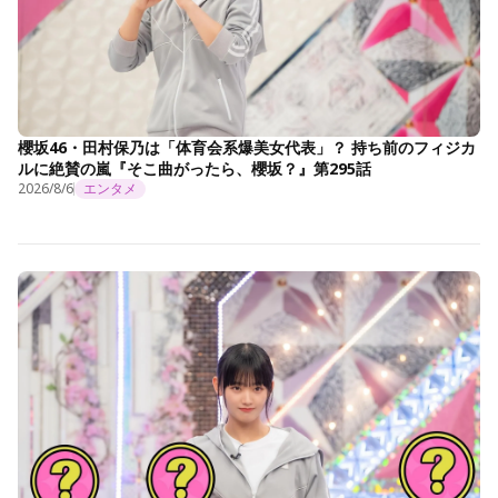
櫻坂46・田村保乃は「体育会系爆美女代表」？ 持ち前のフィジカ
ルに絶賛の嵐『そこ曲がったら、櫻坂？』第295話
2026/8/6
エンタメ