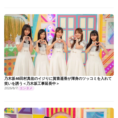
乃木坂46田村真佑のイジりに賀喜遥香が渾身のツッコミを入れて
笑いを誘う＜乃木坂工事延長中＞
2026/8/7
エンタメ