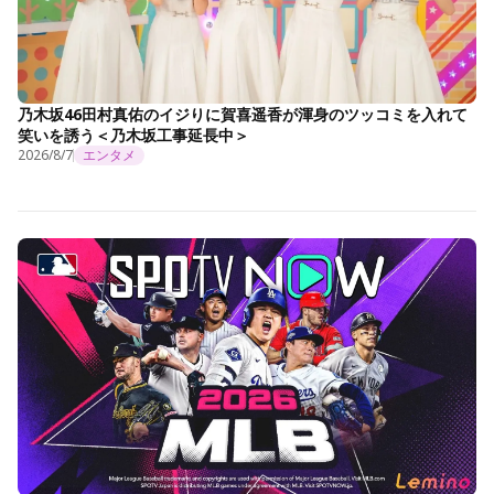
乃木坂46田村真佑のイジりに賀喜遥香が渾身のツッコミを入れて
笑いを誘う＜乃木坂工事延長中＞
2026/8/7
エンタメ