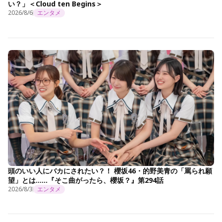
い？」＜Cloud ten Begins＞
2026/8/6
エンタメ
頭のいい人にバカにされたい？！ 櫻坂46・的野美青の「罵られ願
望」とは……『そこ曲がったら、櫻坂？』第294話
2026/8/3
エンタメ