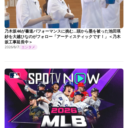
乃木坂46が書道パフォーマンスに挑む…頭から墨を被った池田瑛
紗を大越ひなのがフォロー「アーティスティックです！」＜乃木
坂工事延長中＞
2026/8/7
エンタメ