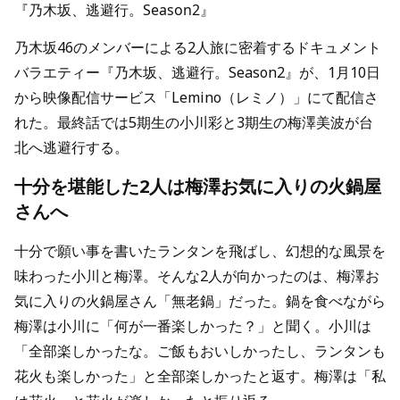
『乃木坂、逃避行。Season2』
乃木坂46のメンバーによる2人旅に密着するドキュメント
バラエティー『乃木坂、逃避行。Season2』が、1月10日
から映像配信サービス「Lemino（レミノ）」にて配信さ
れた。最終話では5期生の小川彩と3期生の梅澤美波が台
北へ逃避行する。
十分を堪能した2人は梅澤お気に入りの火鍋屋
さんへ
十分で願い事を書いたランタンを飛ばし、幻想的な風景を
味わった小川と梅澤。そんな2人が向かったのは、梅澤お
気に入りの火鍋屋さん「無老鍋」だった。鍋を食べながら
梅澤は小川に「何が一番楽しかった？」と聞く。小川は
「全部楽しかったな。ご飯もおいしかったし、ランタンも
花火も楽しかった」と全部楽しかったと返す。梅澤は「私