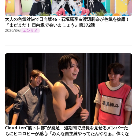
大人の色気対決で日向坂46・石塚瑶季＆渡辺莉奈が色気を披露！
『まだまだ！ 日向坂で会いましょう』第372話
2026/8/6
エンタメ
Cloud ten“筋トレ部”が発足 短期間で成長を見せるメンバーた
ちにヒコロヒーが感心「みんな自主練やってたんやなぁ。偉くな