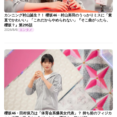
カンニング村山誕生？！ 櫻坂46・村山美羽のうっかりミスに「素
直でかわいい」「これだからやめられない」『そこ曲がったら、
櫻坂？』第295話
2026/8/6
エンタメ
櫻坂46・田村保乃は「体育会系爆美女代表」？ 持ち前のフィジカ