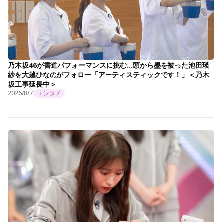
乃木坂46が書道パフォーマンスに挑む…頭から墨を被った池田瑛
紗を大越ひなのがフォロー「アーティスティックです！」＜乃木
坂工事延長中＞
2026/8/7
エンタメ