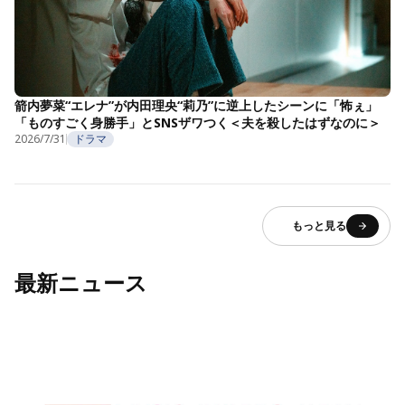
箭内夢菜“エレナ”が内田理央“莉乃”に逆上したシーンに「怖ぇ」
「ものすごく身勝手」とSNSザワつく＜夫を殺したはずなのに＞
2026/7/31
ドラマ
もっと見る
最新ニュース