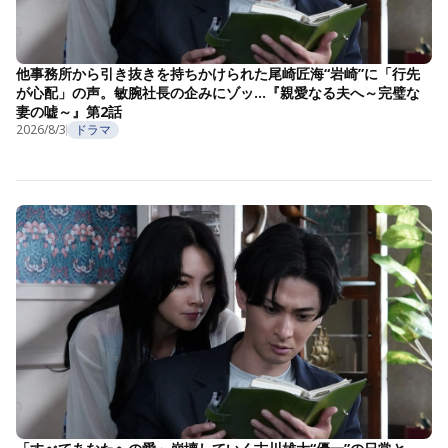
他事務所から引き抜きを持ちかけられた尾崎匠海“岩崎”に「行先
が心配」の声。敏腕社長の企みにゾッ…『親愛なる夫へ～完璧な
妻の嘘～』第2話
2026/8/3
ドラマ