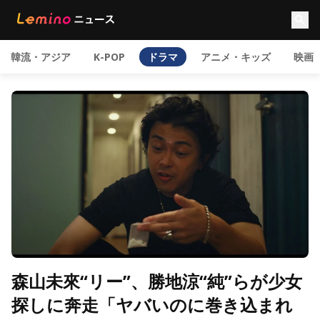
韓流・アジア
K-POP
ドラマ
アニメ・キッズ
映画
森山未來“リー”、勝地涼“純”らが少女
探しに奔走「ヤバいのに巻き込まれ