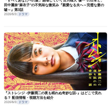
「すべてあなたへの愛」崩壊していく古川雄大“優一”の日常と、
田中麗奈“麻衣子”の不気味な微笑み『親愛なる夫へ～完璧な妻の
嘘～』第3話
2026/8/3
ドラマ
『ストレンジ -伊藤潤二の夜も眠れぬ奇妙な話-』はどこで見れ
る？ 配信情報・視聴方法を紹介
2026/8/3
ドラマ