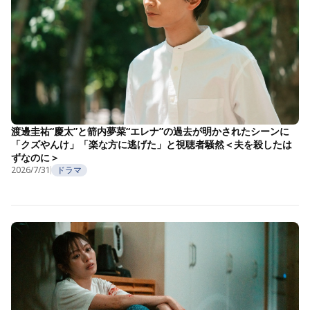
渡邊圭祐“慶太”と箭内夢菜“エレナ”の過去が明かされたシーンに
「クズやんけ」「楽な方に逃げた」と視聴者騒然＜夫を殺したは
ずなのに＞
2026/7/31
ドラマ