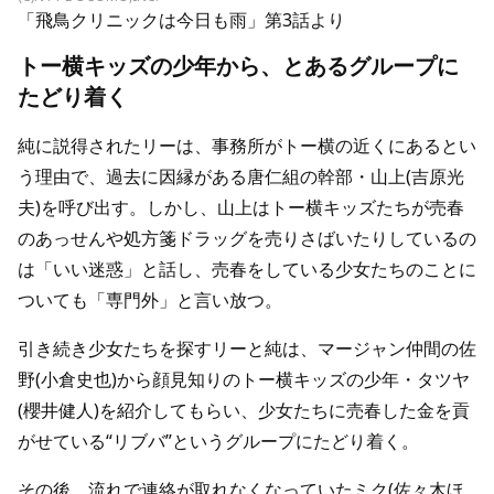
「飛鳥クリニックは今日も雨」第3話より
トー横キッズの少年から、とあるグループに
たどり着く
純に説得されたリーは、事務所がトー横の近くにあるとい
う理由で、過去に因縁がある唐仁組の幹部・山上(吉原光
夫)を呼び出す。しかし、山上はトー横キッズたちが売春
のあっせんや処方箋ドラッグを売りさばいたりしているの
は「いい迷惑」と話し、売春をしている少女たちのことに
ついても「専門外」と言い放つ。
引き続き少女たちを探すリーと純は、マージャン仲間の佐
野(小倉史也)から顔見知りのトー横キッズの少年・タツヤ
(櫻井健人)を紹介してもらい、少女たちに売春した金を貢
がせている“リブバ”というグループにたどり着く。
その後、流れで連絡が取れなくなっていたミク(佐々木ほ