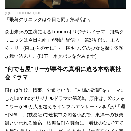
(C)NTT DOCOMO,INC.
「飛鳥クリニックは今日も雨」第3話より
森山未來の主演によるLeminoオリジナルドラマ「飛鳥ク
リニックは今日も雨」が独占配信中。第3話では、主人
公・リー(森山)らの元に“トー横キッズ”の少女を探す依頼
が舞い込んだ。(以下、ネタバレを含みます)
“何でも屋”リーが事件の真相に迫る本格裏社
会ドラマ
同作は詐欺、情事、外道という、“人間の欲望”をテーマに
したLeminoオリジナルドラマの第3弾。原作は、Xのフォ
ロワーが90万人を超えるインフルエンサー・Z李氏が「週
刊SPA！」(扶桑社)で連載中の同名小説で、東洋一の歓楽
街といわれる新宿・歌舞伎町を舞台に、看板のない“何で