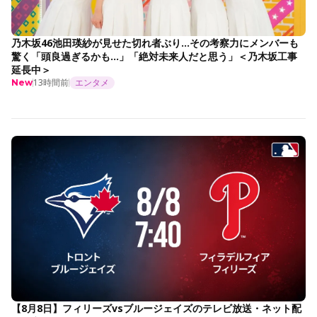
乃木坂46池田瑛紗が見せた切れ者ぶり…その考察力にメンバーも
驚く「頭良過ぎるかも…」「絶対未来人だと思う」＜乃木坂工事
延長中＞
13時間前
エンタメ
New
【8月8日】フィリーズvsブルージェイズのテレビ放送・ネット配