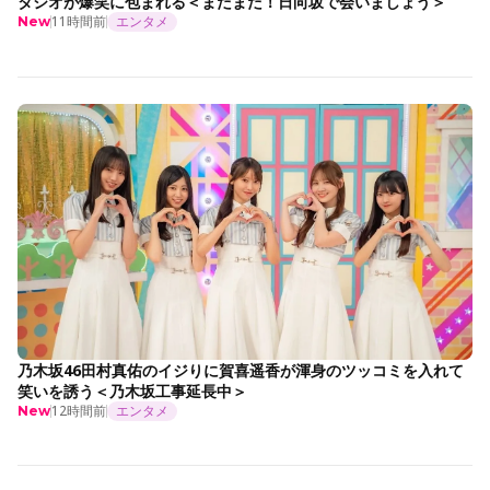
タジオが爆笑に包まれる＜まだまだ！日向坂で会いましょう＞
11時間前
エンタメ
New
乃木坂46田村真佑のイジりに賀喜遥香が渾身のツッコミを入れて
笑いを誘う＜乃木坂工事延長中＞
12時間前
エンタメ
New