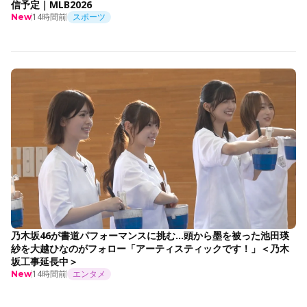
信予定｜MLB2026
14時間前
スポーツ
New
乃木坂46が書道パフォーマンスに挑む…頭から墨を被った池田瑛
紗を大越ひなのがフォロー「アーティスティックです！」＜乃木
坂工事延長中＞
14時間前
エンタメ
New