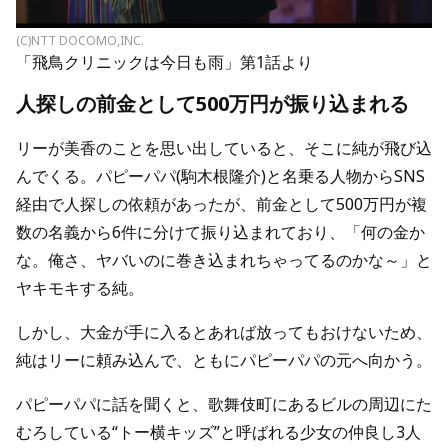
(C)NTT DOCOMO,INC.
「飛鳥クリニックは今日も雨」第1話より
人探しの前金として500万円が振り込まれる
リーが美香のことを思い出していると、そこに純が飛び込
んでくる。パピーパパ(駒木根隆介)と名乗る人物からSNS
経由で人探しの依頼があったが、前金として500万円が複
数の名義から6件に分けて振り込まれており、「何の金か
な。俺さ、ヤバいのに巻き込まれちゃってるのかな～」と
ヤキモキする純。
しかし、大金が手に入るとあれば放ってもおけないため、
純はリーに頼み込んで、ともにパピーパパの元へ向かう。
パピーパパに話を聞くと、歌舞伎町にあるビルの周辺にた
むろしている“トー横キッズ”と呼ばれる少女の仲良し3人