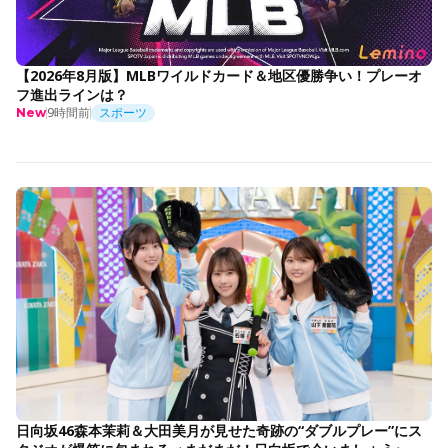
【2026年8月版】MLBワイルドカード＆地区優勝争い！プレーオ
フ進出ラインは？
9時間前
スポーツ
New
日向坂46森本茉莉＆大田美月が見せた奇跡の“ダブルプレー”にス