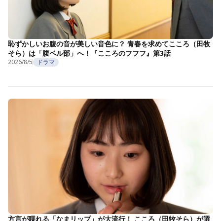
恥ずかしいお腹の音が美しい音色に？ 青春を求めてこころ（田牧
そら）は「腹ベル部」へ！『こころのフフフ』第3話
2026/8/5
ドラマ
方言が喋れる「なまリップ」が大流行！ こころ（田牧そら）が選