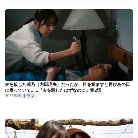
夫を殺した莉乃（内田理央）だったが、目を覚ますと再びあの日
に戻っていて……『夫を殺したはずなのに』第2話
2026/8/5
ドラマ