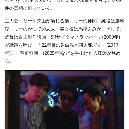
も屋”を営む主人公のリーが、詐欺や未成年売春などの事
件の真相に迫っていく。
主人公・リーを森山が演じる他、リーの仲間・純役は勝地
涼、リーのかつての恋人・美香役は馬場ふみか。そして、
監督は自主制作映画「SRサイタマノラッパー」(2009年)
が話題を呼び、「22年目の告白私が殺人犯です」(2017
年)、「室町無頼」(2025年)などを手掛けた入江悠が務め
る。