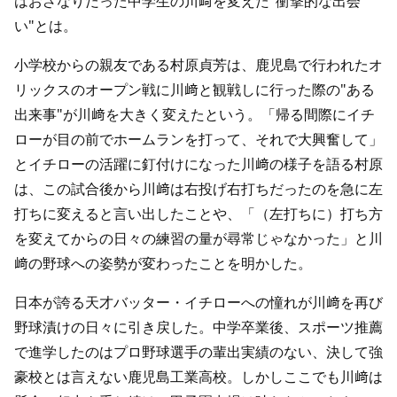
はおざなりだった中学生の川﨑を変えた"衝撃的な出会
い"とは。
小学校からの親友である村原貞芳は、鹿児島で行われたオ
リックスのオープン戦に川﨑と観戦しに行った際の"ある
出来事"が川﨑を大きく変えたという。「帰る間際にイチ
ローが目の前でホームランを打って、それで大興奮して」
とイチローの活躍に釘付けになった川﨑の様子を語る村原
は、この試合後から川﨑は右投げ右打ちだったのを急に左
打ちに変えると言い出したことや、「（左打ちに）打ち方
を変えてからの日々の練習の量が尋常じゃなかった」と川
﨑の野球への姿勢が変わったことを明かした。
日本が誇る天才バッター・イチローへの憧れが川﨑を再び
野球漬けの日々に引き戻した。中学卒業後、スポーツ推薦
で進学したのはプロ野球選手の輩出実績のない、決して強
豪校とは言えない鹿児島工業高校。しかしここでも川﨑は