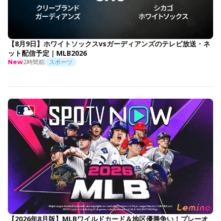
【8月9日】ホワイトソックスvsガーディアンズのテレビ放送・ネ
ット配信予定｜MLB2026
2時間前
スポーツ
New
【2026年8月版】MLBワイルドカード＆地区優勝争い！プレーオ