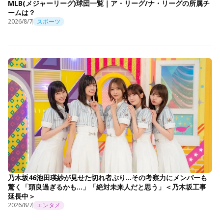
MLB(メジャーリーグ)球団一覧｜ア・リーグ/ナ・リーグの所属チ
ームは？
2026/8/7
スポーツ
乃木坂46池田瑛紗が見せた切れ者ぶり…その考察力にメンバーも
驚く「頭良過ぎるかも…」「絶対未来人だと思う」＜乃木坂工事
延長中＞
2026/8/7
エンタメ