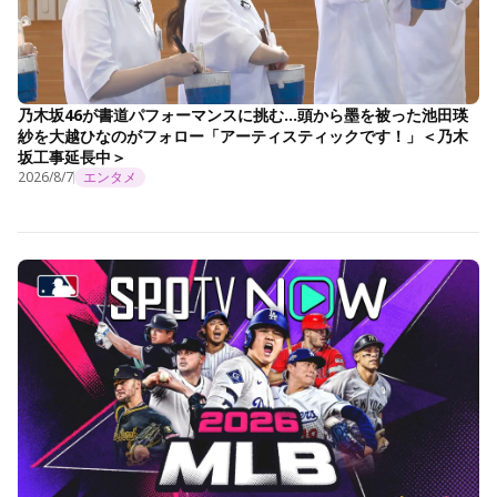
乃木坂46が書道パフォーマンスに挑む…頭から墨を被った池田瑛
紗を大越ひなのがフォロー「アーティスティックです！」＜乃木
坂工事延長中＞
2026/8/7
エンタメ