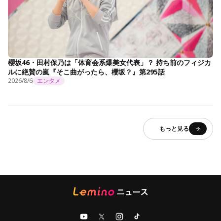
櫻坂46・田村保乃は「体育会系爆美女代表」？ 持ち前のフィジカ
ルに絶賛の嵐『そこ曲がったら、櫻坂？』第295話
2026/8/6
エンタメ
もっと見る