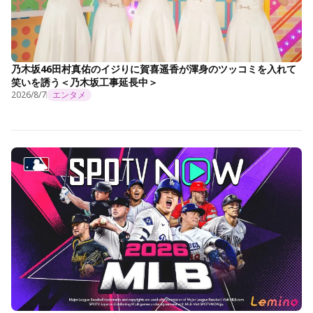
乃木坂46田村真佑のイジりに賀喜遥香が渾身のツッコミを入れて
笑いを誘う＜乃木坂工事延長中＞
2026/8/7
エンタメ