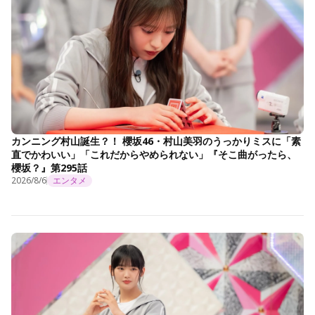
カンニング村山誕生？！ 櫻坂46・村山美羽のうっかりミスに「素
直でかわいい」「これだからやめられない」『そこ曲がったら、
櫻坂？』第295話
2026/8/6
エンタメ