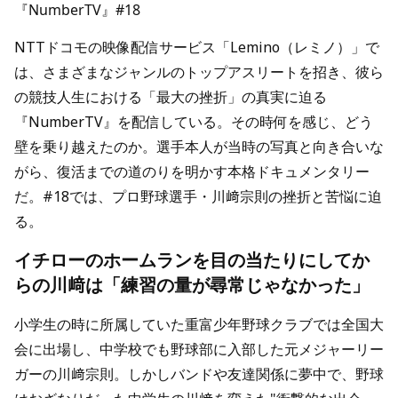
『NumberTV』#18
NTTドコモの映像配信サービス「Lemino（レミノ）」で
は、さまざまなジャンルのトップアスリートを招き、彼ら
の競技人生における「最大の挫折」の真実に迫る
『NumberTV』を配信している。その時何を感じ、どう
壁を乗り越えたのか。選手本人が当時の写真と向き合いな
がら、復活までの道のりを明かす本格ドキュメンタリー
だ。#18では、プロ野球選手・川﨑宗則の挫折と苦悩に迫
る。
イチローのホームランを目の当たりにしてか
らの川﨑は「練習の量が尋常じゃなかった」
小学生の時に所属していた重富少年野球クラブでは全国大
会に出場し、中学校でも野球部に入部した元メジャーリー
ガーの川﨑宗則。しかしバンドや友達関係に夢中で、野球