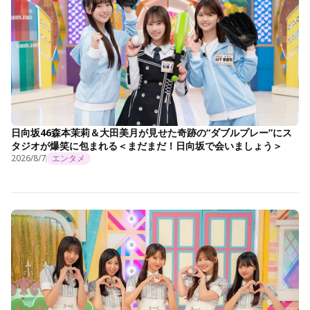
日向坂46森本茉莉＆大田美月が見せた奇跡の“ダブルプレー”にス
タジオが爆笑に包まれる＜まだまだ！日向坂で会いましょう＞
2026/8/7
エンタメ