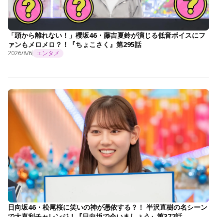
「頭から離れない！」櫻坂46・藤吉夏鈴が演じる低音ボイスにフ
ァンもメロメロ？！『ちょこさく』第295話
2026/8/6
エンタメ
日向坂46・松尾桜に笑いの神が憑依する？！ 半沢直樹の名シーン
で大喜利チャレンジ！『日向坂で会いましょう』第372話