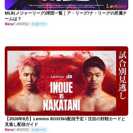
MLB(メジャーリーグ)球団一覧｜ア・リーグ/ナ・リーグの所属チ
ームは？
14時間前
スポーツ
New
【2026年8月】Lemino BOXING配信予定！注目の対戦カードと
見逃し配信ガイド
14時間前
スポーツ
New