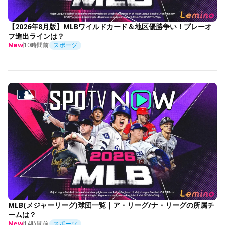
【2026年8月版】MLBワイルドカード＆地区優勝争い！プレーオ
フ進出ラインは？
10時間前
スポーツ
New
MLB(メジャーリーグ)球団一覧｜ア・リーグ/ナ・リーグの所属チ
ームは？
14時間前
スポーツ
New