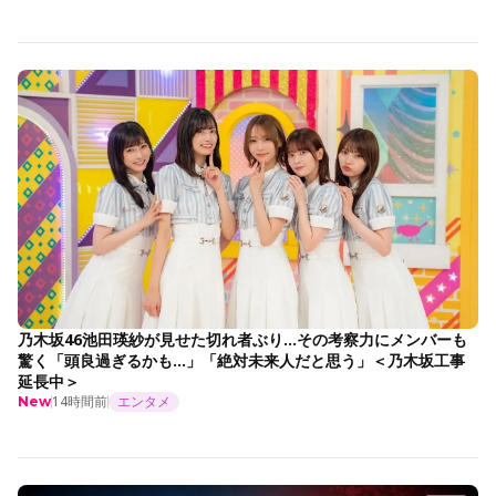
乃木坂46池田瑛紗が見せた切れ者ぶり…その考察力にメンバーも
驚く「頭良過ぎるかも…」「絶対未来人だと思う」＜乃木坂工事
延長中＞
14時間前
エンタメ
New