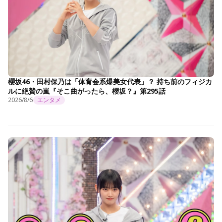
櫻坂46・田村保乃は「体育会系爆美女代表」？ 持ち前のフィジカ
ルに絶賛の嵐『そこ曲がったら、櫻坂？』第295話
2026/8/6
エンタメ