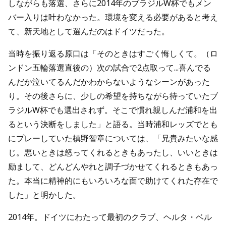
しながらも落選、さらに2014年のブラジルW杯でもメン
バー入りは叶わなかった。環境を変える必要があると考え
て、新天地として選んだのはドイツだった。
当時を振り返る原口は「そのときはすごく悔しくて。（ロ
ンドン五輪落選直後の）次の試合で2点取って...喜んでる
んだか泣いてるんだかわからないようなシーンがあった
り。その後さらに、少しの希望を持ちながら待っていたブ
ラジルW杯でも選出されず。そこで慣れ親しんだ浦和を出
るという決断をしました」と語る。当時浦和レッズでとも
にプレーしていた槙野智章については、「兄貴みたいな感
じ。悪いときは怒ってくれるときもあったし、いいときは
励まして、どんどんやれと調子づかせてくれるときもあっ
た。本当に精神的にもいろいろな面で助けてくれた存在で
した」と明かした。
2014年。ドイツにわたって最初のクラブ、ヘルタ・ベル