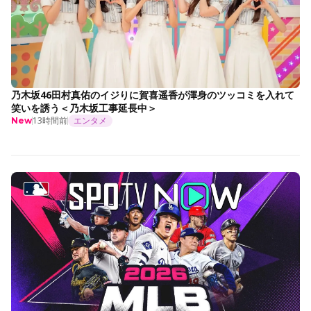
乃木坂46田村真佑のイジりに賀喜遥香が渾身のツッコミを入れて
笑いを誘う＜乃木坂工事延長中＞
13時間前
エンタメ
New