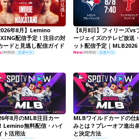
026年8月】Lemino
【8月8日】フィリーズvs
OXING配信予定！注目の対
ージェイズのテレビ放送
カードと見逃し配信ガイド
ット配信予定｜MLB2026
2時間前
スポーツ
3時間前
スポーツ
w
New
026年8月のMLB注目カー
MLBワイルドカードの仕
！Lemino無料配信・ハイ
みとは？プレーオフ進出
イト活用法
と決定方法