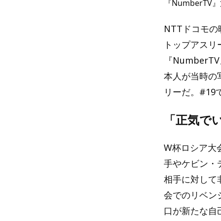
『NumberTV
NTTドコモの
トップアスリ
『Numbe
本人が当時の
リーだ。#1
「正気で
W杯ロシア大
手やケビン・
相手に対して
会でのリベン
口が新たな自