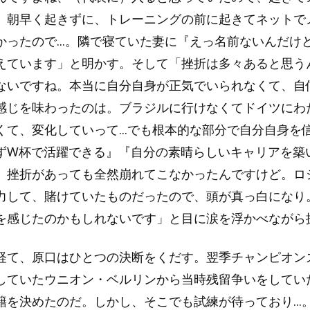
。朝早く起きずに、トレーニングの前に起きてネットで
かったので...。隣で寝ていた妻に『えっ名前ないんだけ
えています」と明かす。そして「挫折は多々あると思うんで
ないですね。本当に自分自身が正気でいられなくて、自
感じを味わったのは。ブラジルに行けなくてドイツにわ
くて、変化していって...でも根本的な部分で自分自身を
ずW杯で活躍できる』『自分の素晴らしいキャリアを築
、挫折があっても全然崩れてこなかったんですけど。ロ
力して、賭けていたものだったので、頭が真っ白になり
を感じたのかもしれないです」と目に涙を浮かべながら
経て、原口はひとつの決断をくだす。翌季チャンピオン
していたウニオン・ベルリンから当時残留争いをしてい
籍を決めたのだ。しかし、そこでも試練が待っており...