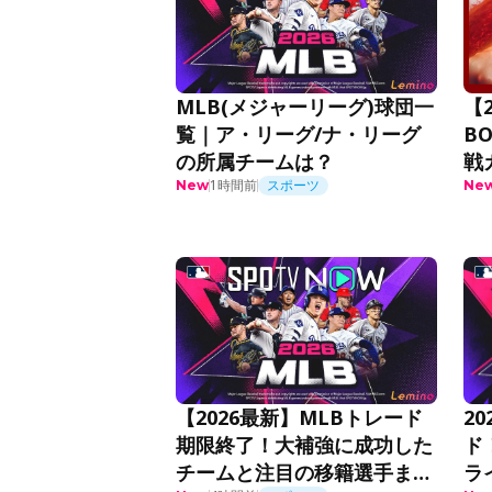
MLB(メジャーリーグ)球団一
【2
覧｜ア・リーグ/ナ・リーグ
B
の所属チームは？
戦
1時間前
スポーツ
New
Ne
【2026最新】MLBトレード
2
期限終了！大補強に成功した
ド
チームと注目の移籍選手まと
ラ