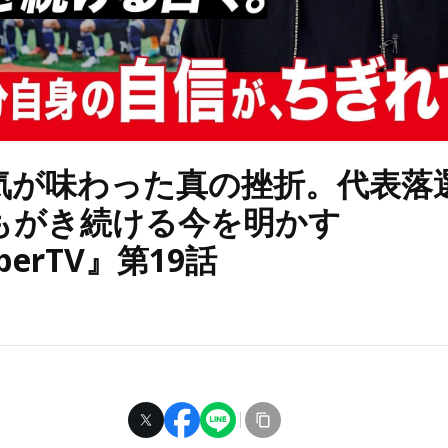
気が味わった真の挫折。代表落
もがき続ける今を明かす
berTV』第19話