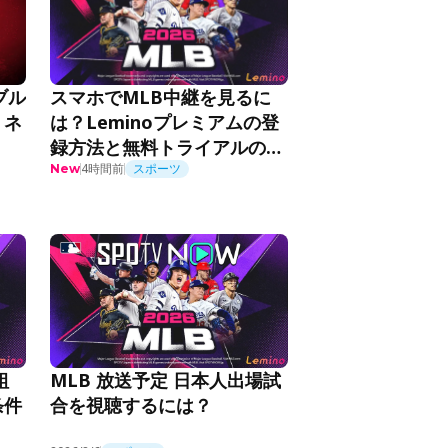
スマホでMLB中継を見るに
ブル
は？Leminoプレミアムの登
・ネ
録方法と無料トライアルの活
用法
4時間前
スポーツ
New
組
MLB 放送予定 日本人出場試
条件
合を視聴するには？