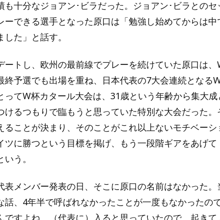
績も十分なジョアン･ビラだった。ジョアン･ビラとのセ
レーできる選手となった原口は「勉強し始めてからは中
ました」と話す。
デートし、欧州の最前線でプレーを続けていた原口は、
最終予選でも出場を重ね、日本代表の7大会連続となる
とってW杯カタール大会は、31歳という年齢から集大成
つけるつもりで臨もうと思っていた特別な大会だった。
えることが決まり、そのことがこれ以上ないモチベーシ
イツに勝つという目標を掲げ、もう一段階ギアをあげて
という。
代表メンバー発表の日、そこに原口の名前はなかった。
な話、4年半で呼ばれなかったことが一度もなかったの
んですよね、（代表に）入ると思っていたので、起きて