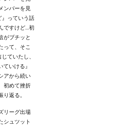
メンバーを見
ど』っていう話
すけど...初
信がブチッと
たって、そこ
信じていたし、
いていける』
シアから続い
。初めて挫折
振り返る。
ズリーグ出場
たシュツット
。