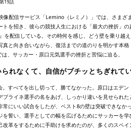
』第19話
映像配信サービス「Lemino（レミノ）」では、さまざ
ートを招き、彼らの競技人生における「最大の挫折」の
rTV』を配信している。その時何を感じ、どう壁を乗り越
写真と向き合いながら、復活までの道のりを明かす本格
9では、サッカー・原口元気選手の挫折と苦悩に迫る。
いられなくて、自信がブチッとちぎれて
会。すべてを出し切って、勝てなかった。原口はエデン
デブライネ選手の名をあげ、しっかり違いを見せられた
非常にいい試合をしたが、ベスト8の壁は突破できなか
ジを誓い、選手としての幅を広げるためにサッカーを学
己改革をするために手助けを求めたのが、多くのスペイ