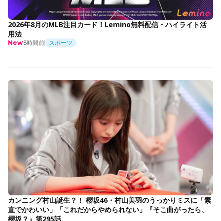
2026年8月のMLB注目カード！Lemino無料配信・ハイライト活
用法
8時間前
スポーツ
New
カンニング村山誕生？！ 櫻坂46・村山美羽のうっかりミスに「素
直でかわいい」「これだからやめられない」『そこ曲がったら、
櫻坂？』第295話