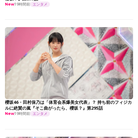
19時間前
エンタメ
New
櫻坂46・田村保乃は「体育会系爆美女代表」？ 持ち前のフィジカ
ルに絶賛の嵐『そこ曲がったら、櫻坂？』第295話
19時間前
エンタメ
New