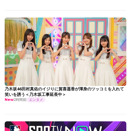
乃木坂46田村真佑のイジりに賀喜遥香が渾身のツッコミを入れて
笑いを誘う＜乃木坂工事延長中＞
2時間前
エンタメ
New