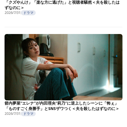
「クズやんけ」「楽な方に逃げた」と視聴者騒然＜夫を殺したは
ずなのに＞
2026/7/31
ドラマ
箭内夢菜“エレナ”が内田理央“莉乃”に逆上したシーンに「怖ぇ」
「ものすごく身勝手」とSNSザワつく＜夫を殺したはずなのに＞
2026/7/31
ドラマ