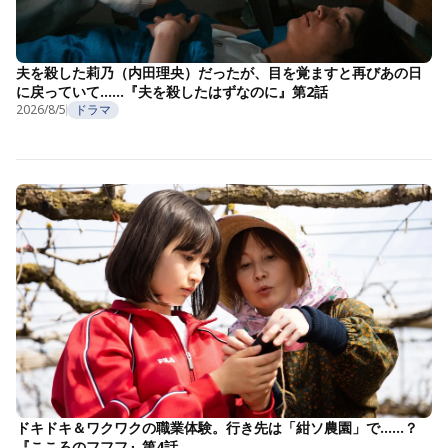
夫を殺した莉乃（内田理央）だったが、目を覚ますと再びあの日
に戻っていて……『夫を殺したはずなのに』第2話
2026/8/5
ドラマ
ドキドキ＆ワクワクの職業体験。行き先は「紺ソ農園」で……？
『こころのフフフ』第4話