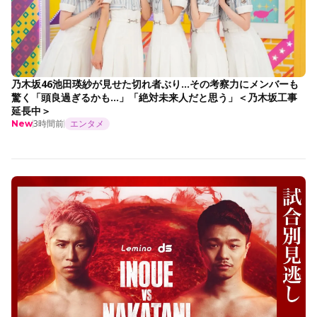
乃木坂46池田瑛紗が見せた切れ者ぶり…その考察力にメンバーも
驚く「頭良過ぎるかも…」「絶対未来人だと思う」＜乃木坂工事
延長中＞
3時間前
エンタメ
New