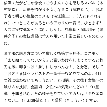
信満々だがどこか傲慢（ごうまん）さを感じるスバル（木
村伊吹）、店長を怖がり不安げなタロ（藤林泰也）、お調
子者で明るい性格のコスモ（渋江譲二）。3人ともそれぞ
れにいいところがあるというアカリの一言で、ひとまず3
人共に実技講習へと進む。しかし、指導係・深田翔子（遊
井亮子）の実技講習は竹刀を用いた非常に厳しいものだっ
た。
まず服の脱ぎ方について厳しく指摘する翔子。コスモが
「まだ始まってないから」と言いわけをしようとすると竹
刀を床に叩きつけ「勝手にしゃべんな！」と激怒。そして
「お客さまはセラピストの一挙手一投足見てんのよ。何1
つ雑に扱わないでちょうだい」と指摘。その後も女性への
触り方や技術、会話術、女性への気遣いなどの「プロ意
識」を叩き込む。その様子を見ていたアカリは「全然エロ
くない……！ほぼ部活だ！」と驚愕（きょうがく）する。