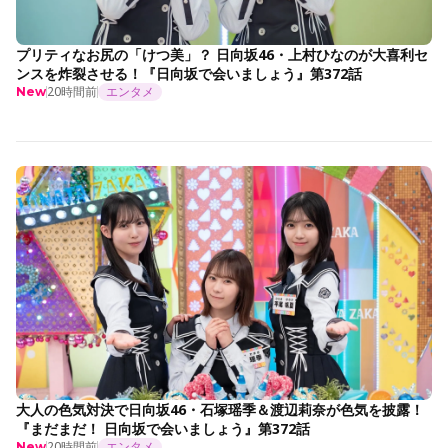
プリティなお尻の「けつ美」？ 日向坂46・上村ひなのが大喜利セ
ンスを炸裂させる！『日向坂で会いましょう』第372話
20時間前
エンタメ
New
大人の色気対決で日向坂46・石塚瑶季＆渡辺莉奈が色気を披露！
『まだまだ！ 日向坂で会いましょう』第372話
20時間前
エンタメ
New