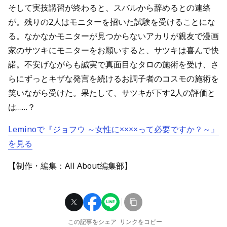
そして実技講習が終わると、スバルから辞めるとの連絡
が。残りの2人はモニターを招いた試験を受けることにな
る。なかなかモニターが見つからないアカリが親友で漫画
家のサツキにモニターをお願いすると、サツキは喜んで快
諾。不安げながらも誠実で真面目なタロの施術を受け、さ
らにずっとキザな発言を続けるお調子者のコスモの施術を
笑いながら受けた。果たして、サツキが下す2人の評価と
は……？
Leminoで『ジョフウ ～女性に××××って必要ですか？～』
を見る
【制作・編集：All About編集部】
この記事をシェア
リンクをコピー