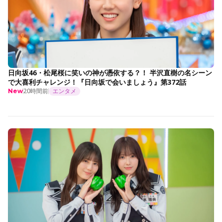
日向坂46・松尾桜に笑いの神が憑依する？！ 半沢直樹の名シーン
で大喜利チャレンジ！『日向坂で会いましょう』第372話
20時間前
エンタメ
New