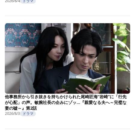
2026/8/4
ドラマ
他事務所から引き抜きを持ちかけられた尾崎匠海“岩崎”に「行先
が心配」の声。敏腕社長の企みにゾッ…『親愛なる夫へ～完璧な
妻の嘘～』第2話
2026/8/3
ドラマ