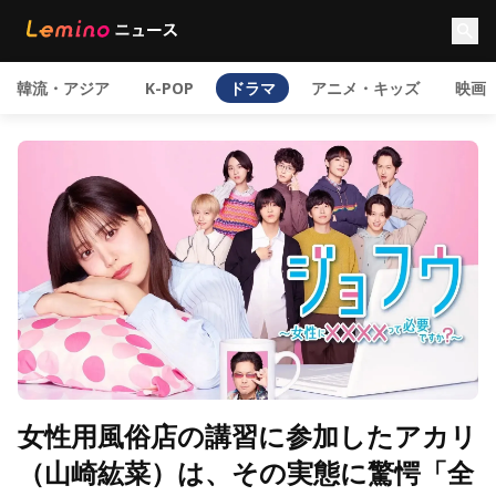
韓流・アジア
K-POP
ドラマ
アニメ・キッズ
映画
女性用風俗店の講習に参加したアカリ
（山崎紘菜）は、その実態に驚愕「全