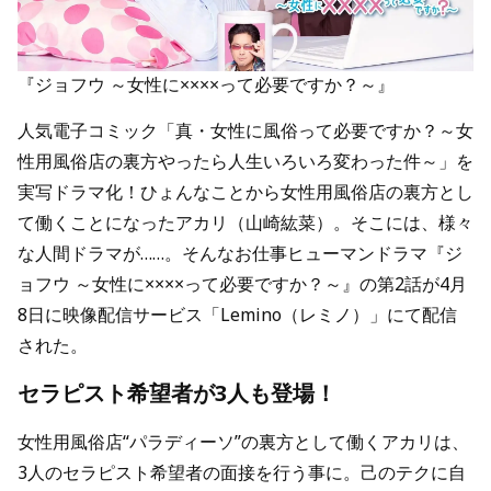
『ジョフウ ～女性に××××って必要ですか？～』
人気電子コミック「真・女性に風俗って必要ですか？～女
性用風俗店の裏方やったら人生いろいろ変わった件～」を
実写ドラマ化！ひょんなことから女性用風俗店の裏方とし
て働くことになったアカリ（山崎紘菜）。そこには、様々
な人間ドラマが……。そんなお仕事ヒューマンドラマ『ジ
ョフウ ～女性に××××って必要ですか？～』の第2話が4月
8日に映像配信サービス「Lemino（レミノ）」にて配信
された。
セラピスト希望者が3人も登場！
女性用風俗店“パラディーソ”の裏方として働くアカリは、
3人のセラピスト希望者の面接を行う事に。己のテクに自