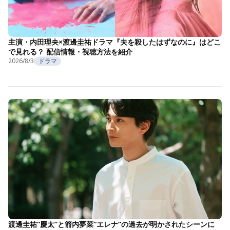
主演・内田理央×渡邊圭祐ドラマ『夫を殺したはずなのに』はどこ
で見れる？ 配信情報・視聴方法を紹介
2026/8/3
ドラマ
渡邊圭祐“慶太”と箭内夢菜“エレナ”の過去が明かされたシーンに