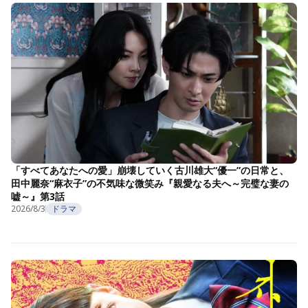
「すべてあなたへの愛」崩壊していく古川雄大“優一”の日常と、
田中麗奈“麻衣子”の不気味な微笑み『親愛なる夫へ～完璧な妻の
嘘～』第3話
2026/8/3
ドラマ