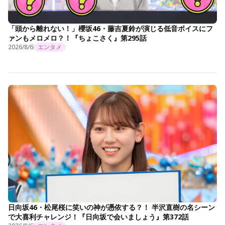
「頭から離れない！」櫻坂46・藤吉夏鈴が演じる低音ボイスにフ
ァンもメロメロ？！『ちょこさく』第295話
2026/8/6
エンタメ
日向坂46・松尾桜に笑いの神が憑依する？！ 半沢直樹の名シーン
で大喜利チャレンジ！『日向坂で会いましょう』第372話