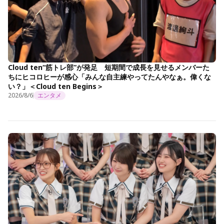
Cloud ten“筋トレ部”が発足 短期間で成長を見せるメンバーた
ちにヒコロヒーが感心「みんな自主練やってたんやなぁ。偉くな
い？」＜Cloud ten Begins＞
2026/8/6
エンタメ