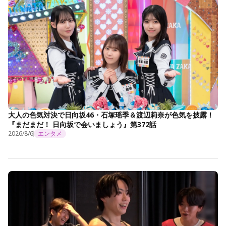
大人の色気対決で日向坂46・石塚瑶季＆渡辺莉奈が色気を披露！
『まだまだ！ 日向坂で会いましょう』第372話
2026/8/6
エンタメ