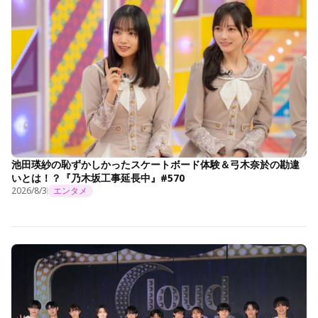
池田瑛紗の恥ずかしかったスケートボード体験＆弓木奈於の勘違
いとは！？『乃木坂工事延長中』#570
2026/8/3
エンタメ