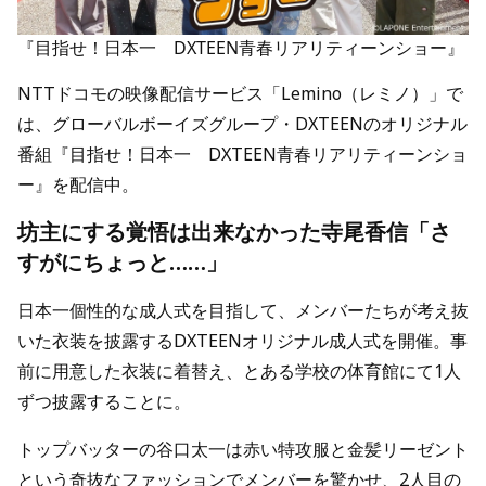
『目指せ！日本一 DXTEEN青春リアリティーンショー』
NTTドコモの映像配信サービス「Lemino（レミノ）」で
は、グローバルボーイズグループ・DXTEENのオリジナル
番組『目指せ！日本一 DXTEEN青春リアリティーンショ
ー』を配信中。
坊主にする覚悟は出来なかった寺尾香信「さ
すがにちょっと……」
日本一個性的な成人式を目指して、メンバーたちが考え抜
いた衣装を披露するDXTEENオリジナル成人式を開催。事
前に用意した衣装に着替え、とある学校の体育館にて1人
ずつ披露することに。
トップバッターの谷口太一は赤い特攻服と金髪リーゼント
という奇抜なファッションでメンバーを驚かせ、2人目の