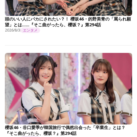
頭のいい人にバカにされたい？！ 櫻坂46・的野美青の「罵られ願
望」とは……『そこ曲がったら、櫻坂？』第294話
2026/8/3
エンタメ
櫻坂46・谷口愛季が韓国旅行で偶然出会った「卒業生」とは？
『そこ曲がったら、櫻坂？』第294話