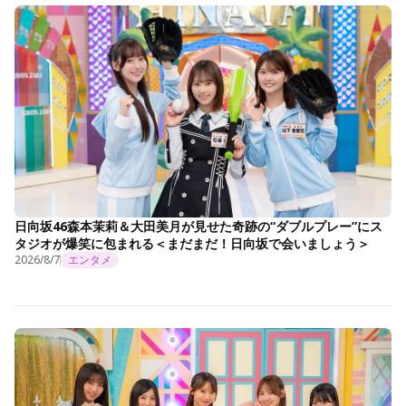
日向坂46森本茉莉＆大田美月が見せた奇跡の“ダブルプレー”にス
タジオが爆笑に包まれる＜まだまだ！日向坂で会いましょう＞
2026/8/7
エンタメ