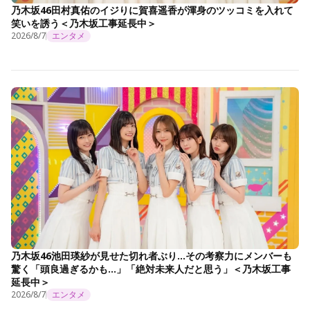
乃木坂46田村真佑のイジりに賀喜遥香が渾身のツッコミを入れて
笑いを誘う＜乃木坂工事延長中＞
2026/8/7
エンタメ
乃木坂46池田瑛紗が見せた切れ者ぶり…その考察力にメンバーも
驚く「頭良過ぎるかも…」「絶対未来人だと思う」＜乃木坂工事
延長中＞
2026/8/7
エンタメ