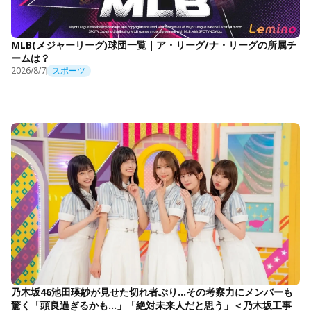
MLB(メジャーリーグ)球団一覧｜ア・リーグ/ナ・リーグの所属チ
ームは？
2026/8/7
スポーツ
乃木坂46池田瑛紗が見せた切れ者ぶり…その考察力にメンバーも
驚く「頭良過ぎるかも…」「絶対未来人だと思う」＜乃木坂工事