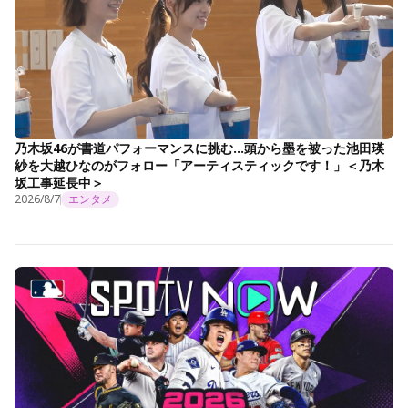
乃木坂46が書道パフォーマンスに挑む…頭から墨を被った池田瑛
紗を大越ひなのがフォロー「アーティスティックです！」＜乃木
坂工事延長中＞
2026/8/7
エンタメ