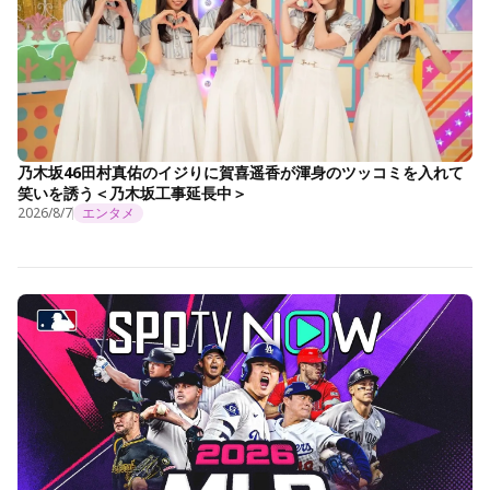
乃木坂46田村真佑のイジりに賀喜遥香が渾身のツッコミを入れて
笑いを誘う＜乃木坂工事延長中＞
2026/8/7
エンタメ