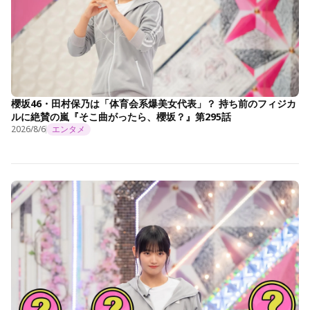
櫻坂46・田村保乃は「体育会系爆美女代表」？ 持ち前のフィジカ
ルに絶賛の嵐『そこ曲がったら、櫻坂？』第295話
2026/8/6
エンタメ