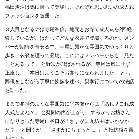
福田歩汰は馬に乗って登場し、それぞれ思い思いの成人式
ファッションを披露した。
３人目となるのは寺尾香信。地元とお寺で成人式を2回経
験しているが、はたしてどんな衣裳で登場するのか。メン
バーが期待を寄せる中、寺尾は厳かな雰囲気でゆっくりと
歩き、袈裟を纏って登場。これにはメンバーからも「見た
ことあるって」 と野次が飛ばされるが、寺尾は気にせず
正座し、「本日はようこそお参りになられました」 とお
辞儀をしながら丁寧に挨拶を述べ、親孝行についての法話
を語った。
まるで参拝のような雰囲気に平本健からは「あれ？これ成
人式だよね？」 と疑問の声が上がり、すっかりお坊さん
になりきった寺尾に谷口が「さすがに丸坊主はいかなかっ
た？」 と聞くが、「さすがにちょっと……」 と抵抗感を露
わにした。