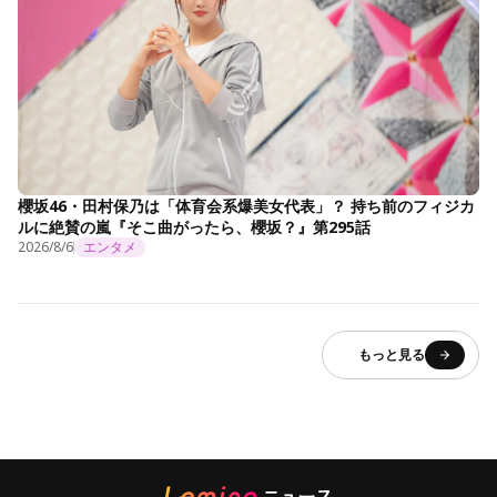
櫻坂46・田村保乃は「体育会系爆美女代表」？ 持ち前のフィジカ
ルに絶賛の嵐『そこ曲がったら、櫻坂？』第295話
2026/8/6
エンタメ
もっと見る