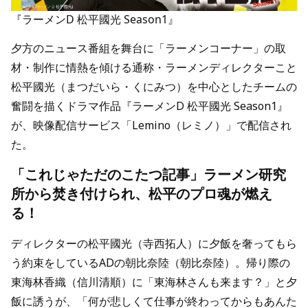
『ラーメンD 松平國光 Season1』
夕方のニュース番組を舞台に「ラーメンコーナー」の取
材・制作に情熱を傾ける通称・ラーメンディレクターこと
松平國光（まつだいら・くにみつ）を中心としたチームの
奮闘を描くドラマ作品『ラーメンD 松平國光 Season1』
が、映像配信サービス「Lemino（レミノ）」で配信され
た。
「これじゃただのこたつ記事」ラーメン研究
所から焚き付けられ、松平のプロ魂が燃え
る！
ディレクターの松平國光（寺西拓人）に夕飯を奢ってもら
う約束をしているADの朝比奈陸（朝比奈陸）。帰り際の
東海林香織（信川清順）に「東海林さんも来ます？」と夕
飯に誘うが、「何が悲しくて仕事が終わってからもあんた