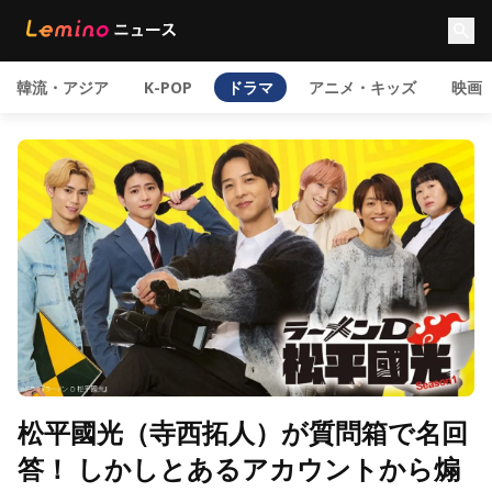
韓流・アジア
K-POP
ドラマ
アニメ・キッズ
映画
松平國光（寺西拓人）が質問箱で名回
答！ しかしとあるアカウントから煽