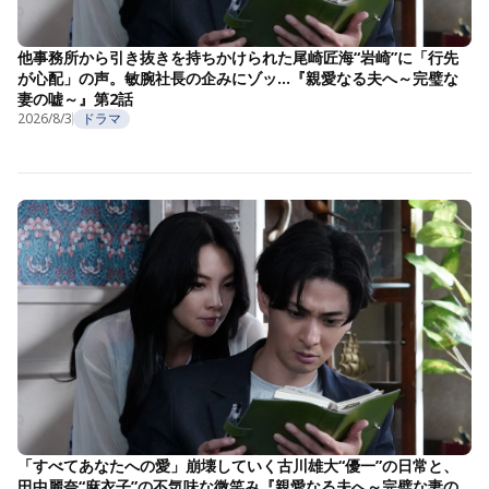
他事務所から引き抜きを持ちかけられた尾崎匠海“岩崎”に「行先
が心配」の声。敏腕社長の企みにゾッ…『親愛なる夫へ～完璧な
妻の嘘～』第2話
2026/8/3
ドラマ
「すべてあなたへの愛」崩壊していく古川雄大“優一”の日常と、
田中麗奈“麻衣子”の不気味な微笑み『親愛なる夫へ～完璧な妻の