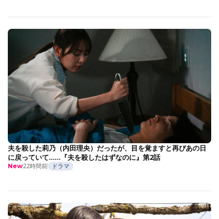
夫を殺した莉乃（内田理央）だったが、目を覚ますと再びあの日
に戻っていて……『夫を殺したはずなのに』第2話
22時間前
ドラマ
New