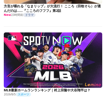
方言が喋れる「なまリップ」が大流行！ こころ（田牧そら）が選
んだのは……『こころのフフフ』第2話
23時間前
ドラマ
New
MLB最新ホームランランキング｜村上宗隆や大谷翔平は？
2026/8/5
スポーツ