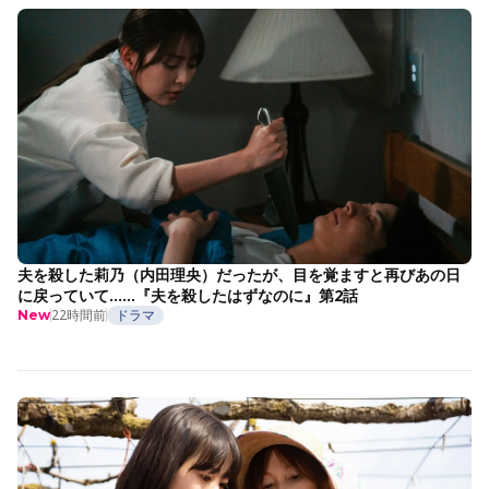
夫を殺した莉乃（内田理央）だったが、目を覚ますと再びあの日
に戻っていて……『夫を殺したはずなのに』第2話
22時間前
ドラマ
New