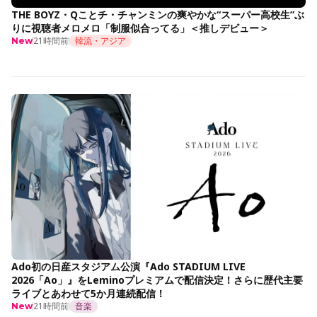
THE BOYZ・Qことチ・チャンミンの爽やかな“スーパー高校生”ぶ
りに視聴者メロメロ「制服似合ってる」＜推しデビュー＞
21時間前
韓流・アジア
New
Ado初の日産スタジアム公演『Ado STADIUM LIVE
2026「Ao」』をLeminoプレミアムで配信決定！さらに歴代主要
ライブとあわせて5か月連続配信！
21時間前
音楽
New