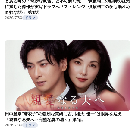
とある町の「奇妙な風習」と不可解な死……伊藤潤二の独特の狂気
に満ちた傑作が実写ドラマへ『ストレンジ -伊藤潤二の夜も眠れぬ
奇妙な話-』第1話
2026/7/30
ドラマ
田中麗奈“麻衣子”の強烈な束縛に古川雄大“優一”は限界を迎え…
『親愛なる夫へ～完璧な妻の嘘～』第1話
2026/7/30
ドラマ