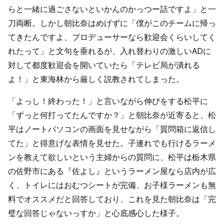
らと一緒に過ごさないといかんのかっつー話ですよ」と一
刀両断。しかし朝比奈はめげずに「僕がこのチームに帰っ
てきたんですよ、プロデューサーなら歓迎会くらいしてく
れたって」と文句を垂れるが、入れ替わりの激しいADに
対して都度歓迎会を開いていたら「テレビ局が潰れる
よ！」と東海林から厳しく説教されてしまった。
「よっし！終わった！」と言いながら伸びをする松平に
「ずっと何打ってたんですか？」と朝比奈が近寄ると、松
平はノートパソコンの画面を見せながら「質問箱に返信し
てた」と得意げな表情を見せた。子連れでも行けるラーメ
ンを教えて欲しいという主婦からの質問に、松平は栃木県
の佐野市にある『佐よし』というラーメン屋なら店内が広
く、トイレにはおむつシートが完備、お子様ラーメンも無
料でオススメだと回答しており、これを見た朝比奈は「完
璧な回答じゃないっすか」と心底感心した様子。