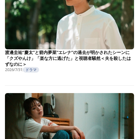
渡邊圭祐“慶太”と箭内夢菜“エレナ”の過去が明かされたシーンに
「クズやんけ」「楽な方に逃げた」と視聴者騒然＜夫を殺したは
ずなのに＞
2026/7/31
ドラマ