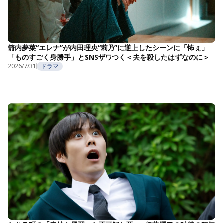
箭内夢菜“エレナ”が内田理央“莉乃”に逆上したシーンに「怖ぇ」
「ものすごく身勝手」とSNSザワつく＜夫を殺したはずなのに＞
2026/7/31
ドラマ