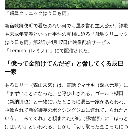
『飛鳥クリニックは今日も雨』
新宿歌舞伎町で看板のない何でも屋を営む主人公が、詐欺
や未成年売春といった事件の真相に迫る『飛鳥クリニック
は今日も雨』第2話が4月17日に映像配信サービス
「Lemino（レミノ）」にて配信された。
「億って金預けてんだぞ」と脅してくる辰巳
一家
ある日リー（森山未來）は、電話でマサキ（深水元基）に
「まずいことになった」と呼び出される。ゴールド櫻田
（新納慎也）と一緒にいたところに辰巳一家があらわれ、
拉致されて新宿御苑のボクシングジムに連れてこられたと
いう。「来てくれ」と頼まれたが純（勝地涼）に「ほっと
けばいい」といわれる。しかし「切り取った金こっちにつ