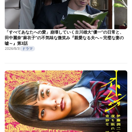
「すべてあなたへの愛」崩壊していく古川雄大“優一”の日常と、
田中麗奈“麻衣子”の不気味な微笑み『親愛なる夫へ～完璧な妻の
嘘～』第3話
2026/8/3
ドラマ