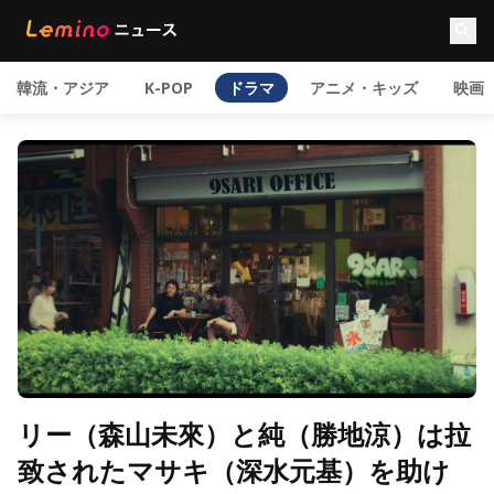
韓流・アジア
K-POP
ドラマ
アニメ・キッズ
映画
リー（森山未來）と純（勝地涼）は拉
致されたマサキ（深水元基）を助け