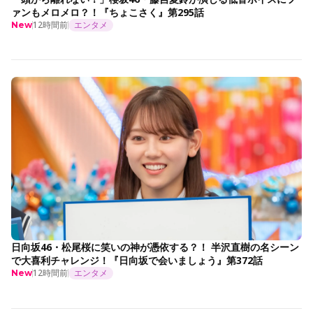
ァンもメロメロ？！『ちょこさく』第295話
12時間前
エンタメ
New
日向坂46・松尾桜に笑いの神が憑依する？！ 半沢直樹の名シーン
で大喜利チャレンジ！『日向坂で会いましょう』第372話
12時間前
エンタメ
New