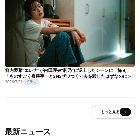
箭内夢菜“エレナ”が内田理央“莉乃”に逆上したシーンに「怖ぇ」
「ものすごく身勝手」とSNSザワつく＜夫を殺したはずなのに＞
2026/7/31
ドラマ
もっと見る
最新ニュース