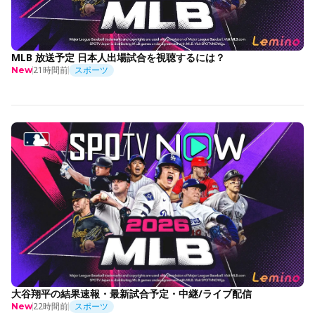
MLB 放送予定 日本人出場試合を視聴するには？
21時間前
スポーツ
New
大谷翔平の結果速報・最新試合予定・中継/ライブ配信
22時間前
スポーツ
New