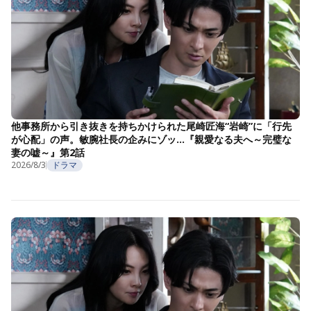
他事務所から引き抜きを持ちかけられた尾崎匠海“岩崎”に「行先
が心配」の声。敏腕社長の企みにゾッ…『親愛なる夫へ～完璧な
妻の嘘～』第2話
2026/8/3
ドラマ