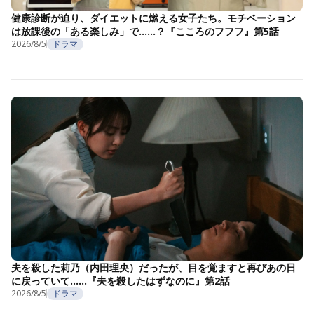
健康診断が迫り、ダイエットに燃える女子たち。モチベーション
は放課後の「ある楽しみ」で……？『こころのフフフ』第5話
2026/8/5
ドラマ
夫を殺した莉乃（内田理央）だったが、目を覚ますと再びあの日
に戻っていて……『夫を殺したはずなのに』第2話
2026/8/5
ドラマ