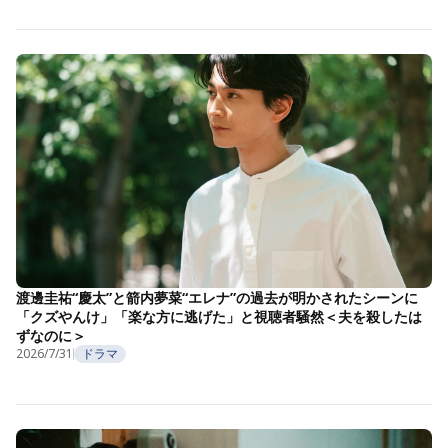
渡邊圭祐“慶太”と箭内夢菜“エレナ”の過去が明かされたシーンに
「クズやんけ」「楽な方に逃げた」と視聴者騒然＜夫を殺したは
ずなのに＞
2026/7/31
ドラマ