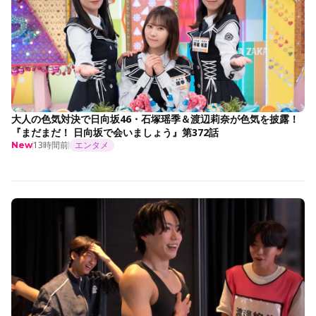
大人の色気対決で日向坂46・石塚瑶季＆渡辺莉奈が色気を披露！
『まだまだ！ 日向坂で会いましょう』第372話
13時間前
エンタメ
New