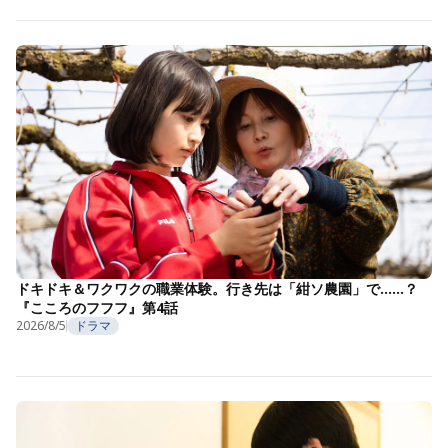
ドキドキ＆ワクワクの職業体験。行き先は「紺ソ農園」で……？
『こころのフフフ』第4話
2026/8/5
ドラマ