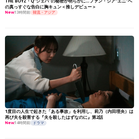
THE BOYZ・Q“ジェハ”の秘密が明らかに…ファン・ジア“エニ”へ
の真っすぐな告白に胸キュン＜推しデビュー＞
13時間前
韓流・アジア
New
1度目の人生で起きた「ある事故」を利用し、莉乃（内田理央）は
再び夫を殺害する『夫を殺したはずなのに』第2話
14時間前
ドラマ
New