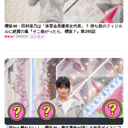
櫻坂46・田村保乃は「体育会系爆美女代表」？ 持ち前のフィジカ
ルに絶賛の嵐『そこ曲がったら、櫻坂？』第295話
12時間前
エンタメ
New
「頭から離れない！」櫻坂46・藤吉夏鈴が演じる低音ボイスにフ