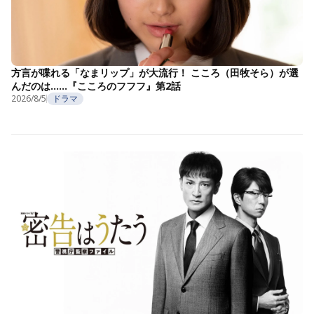
方言が喋れる「なまリップ」が大流行！ こころ（田牧そら）が選
んだのは……『こころのフフフ』第2話
2026/8/5
ドラマ