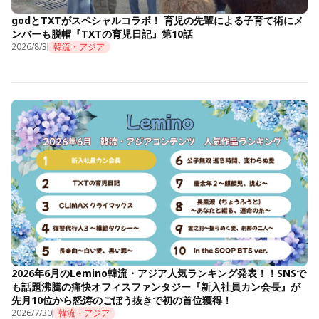
godとTXTがスペシャルコラボ！ 育児の先輩による子育て術にメ
ンバーも脱帽『TXTの育児日記』第10話
2026/8/3
韓流・アジア
2026年6月のLemino韓流・アジア人気ランキング発表！！SNSで
も話題沸騰の痛快オフィスファンタジー『新入社員カン会長』が
先月10位から怒涛のごぼう抜きで初の首位獲得！
2026/7/30
韓流・アジア