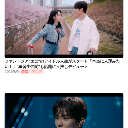
ファン・ジア“エニ”のアイドル人生がスタート「本当に人形みた
い！」“練習生仲間”も話題に＜推しデビュー＞
2026/8/5
韓流・アジア