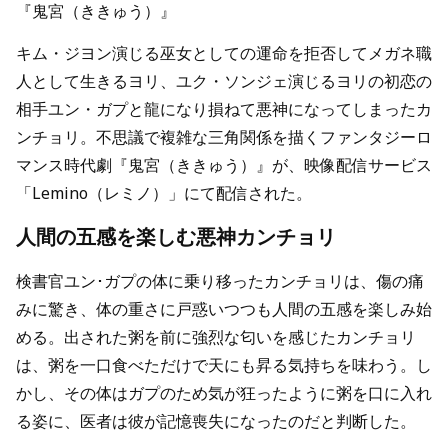
『鬼宮（ききゅう）』
キム・ジヨン演じる巫女としての運命を拒否してメガネ職
人として生きるヨリ、ユク・ソンジェ演じるヨリの初恋の
相手ユン・ガプと龍になり損ねて悪神になってしまったカ
ンチョリ。不思議で複雑な三角関係を描くファンタジーロ
マンス時代劇『鬼宮（ききゅう）』が、映像配信サービス
「Lemino（レミノ）」にて配信された。
人間の五感を楽しむ悪神カンチョリ
検書官ユン･ガプの体に乗り移ったカンチョリは、傷の痛
みに驚き、体の重さに戸惑いつつも人間の五感を楽しみ始
める。出された粥を前に強烈な匂いを感じたカンチョリ
は、粥を一口食べただけで天にも昇る気持ちを味わう。し
かし、その体はガプのため気が狂ったように粥を口に入れ
る姿に、医者は彼が記憶喪失になったのだと判断した。