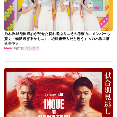
乃木坂46池田瑛紗が見せた切れ者ぶり…その考察力にメンバーも
驚く「頭良過ぎるかも…」「絶対未来人だと思う」＜乃木坂工事
延長中＞
1時間前
エンタメ
New