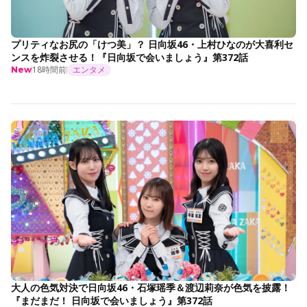
プリティなお尻の「けつ美」？ 日向坂46・上村ひなのが大喜利セ
ンスを炸裂させる！『日向坂で会いましょう』第372話
18時間前
エンタメ
New
大人の色気対決で日向坂46・石塚瑶季＆渡辺莉奈が色気を披露！
『まだまだ！ 日向坂で会いましょう』第372話