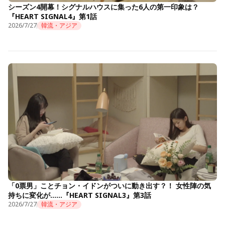
シーズン4開幕！シグナルハウスに集った6人の第一印象は？
『HEART SIGNAL4』第1話
2026/7/27
韓流・アジア
「0票男」ことチョン・イドンがついに動き出す？！ 女性陣の気
持ちに変化が……『HEART SIGNAL3』第3話
2026/7/27
韓流・アジア