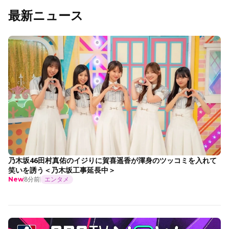
最新ニュース
乃木坂46田村真佑のイジりに賀喜遥香が渾身のツッコミを入れて
笑いを誘う＜乃木坂工事延長中＞
8分前
エンタメ
New