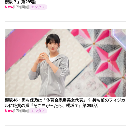
櫻坂？』第295話
17時間前
エンタメ
New
櫻坂46・田村保乃は「体育会系爆美女代表」？ 持ち前のフィジカ
ルに絶賛の嵐『そこ曲がったら、櫻坂？』第295話
17時間前
エンタメ
New