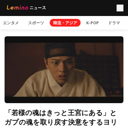
エンタメ
スポーツ
韓流・アジア
K-POP
ドラマ
「若様の魂はきっと王宮にある」と
ガプの魂を取り戻す決意をするヨリ