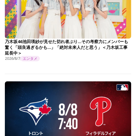
乃木坂46池田瑛紗が見せた切れ者ぶり…その考察力にメンバーも
驚く「頭良過ぎるかも…」「絶対未来人だと思う」＜乃木坂工事
延長中＞
2026/8/7
エンタメ