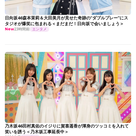
日向坂46森本茉莉＆大田美月が見せた奇跡の“ダブルプレー”にス
タジオが爆笑に包まれる＜まだまだ！日向坂で会いましょう＞
23時間前
エンタメ
New
乃木坂46田村真佑のイジりに賀喜遥香が渾身のツッコミを入れて
笑いを誘う＜乃木坂工事延長中＞