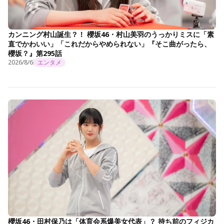
カンニング村山誕生？！ 櫻坂46・村山美羽のうっかりミスに「素
直でかわいい」「これだからやめられない」『そこ曲がったら、
櫻坂？』第295話
2026/8/6
エンタメ
櫻坂46・田村保乃は「体育会系爆美女代表」？ 持ち前のフィジカ