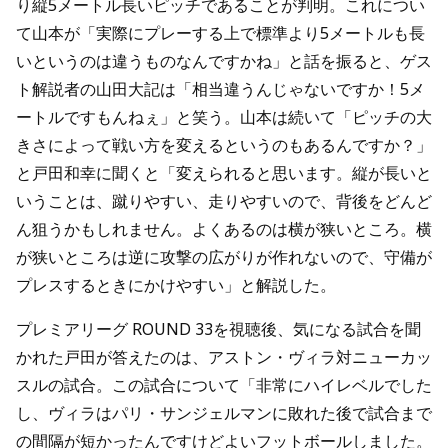
り縦5メートル長いピッチであることが判明。これについ
て山本が「実際にプレーする上で標準より5メートルも長
いというのは違うものなんですかね」と話を振ると、ゲス
ト解説者の山田大記は「相当違うんじゃないですか！5メ
ートルですもんねぇ」と笑う。山本は続いて「ピッチの大
きさによって戦い方を変えるというのもあるんですか？」
と戸田和幸に聞くと「変えられると思います。縦が長いと
いうことは、蹴りやすい、走りやすいので、背後をどんど
ん狙うかもしれません。よくあるのは横が狭いところ。横
が狭いところは逆に攻撃の広がりが作れないので、守備が
プレスするときにかけやすい」と解説した。
プレミアリーグ ROUND 33を視聴後、気になる試合を聞
かれた戸田が答えたのは、アストン・ヴィラ対ニューカッ
スルの試合。この試合について「非常にハイレベルでした
し、ヴィラはパリ・サンジェルマンに敗れた後で試合まで
の間隔が短かったんですけどよいフットボールしました。