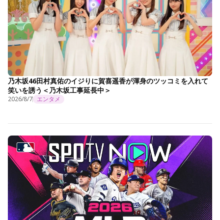
乃木坂46田村真佑のイジりに賀喜遥香が渾身のツッコミを入れて
笑いを誘う＜乃木坂工事延長中＞
2026/8/7
エンタメ