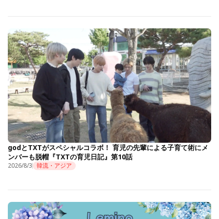
godとTXTがスペシャルコラボ！ 育児の先輩による子育て術にメ
ンバーも脱帽『TXTの育児日記』第10話
2026/8/3
韓流・アジア