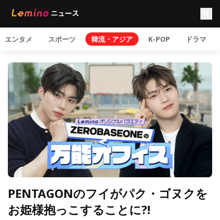
エンタメ
スポーツ
韓流・アジア
K-POP
ドラマ
PENTAGONのフイがパク・ゴヌクを
お姫様抱っこすることに?!