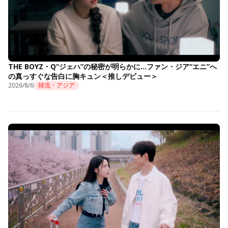
THE BOYZ・Q“ジェハ”の秘密が明らかに…ファン・ジア“エニ”へ
の真っすぐな告白に胸キュン＜推しデビュー＞
2026/8/6
韓流・アジア