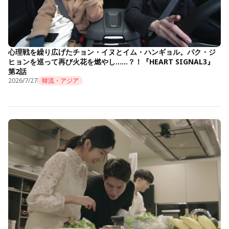
心理戦を繰り広げたチョン・イヌとイム・ハンギョル。パク・ジ
ヒョンを巡って再び火花を燃やし……？！『HEART SIGNAL3』
第2話
2026/7/27
韓流・アジア