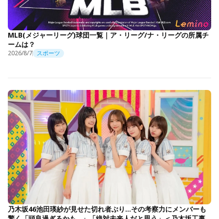
MLB(メジャーリーグ)球団一覧｜ア・リーグ/ナ・リーグの所属チ
ームは？
2026/8/7
スポーツ
乃木坂46池田瑛紗が見せた切れ者ぶり…その考察力にメンバーも
驚く「頭良過ぎるかも…」「絶対未来人だと思う」＜乃木坂工事