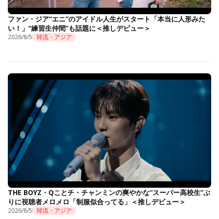
ファン・ジア“エニ”のアイドル人生がスタート「本当に人形みた
い！」“練習生仲間”も話題に＜推しデビュー＞
2026/8/5
韓流・アジア
THE BOYZ・Qことチ・チャンミンの爽やかな“スーパー高校生”ぶ
りに視聴者メロメロ「制服似合ってる」＜推しデビュー＞
2026/8/5
韓流・アジア