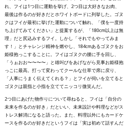
れ、フイは1つ目に運動を挙げ、2つ目は大好きなお肉、
最後は作るのが好きだとホワイトボードに列挙した。ゴヌ
クはフイが最初に挙げた運動について触れ、「僕を一度持
ち上げてみてください」と提案するが、「180cm以上は無
理」だと尻込みするフイ。しかし「それでもやってみま
す！」とチャレンジ精神を燃やし、184cmあるゴヌクをお
姫様抱っこすることに。フイはゴヌクの腰に手を回し、
「うぉおお〜〜〜〜」と雄叫びをあげながら見事お姫様抱
っこに最高。打って変わってクールな仕草で席に戻り、
「人事にうまく伝えてくれる？」とフイが伺いを立てると
ゴヌクは親指と小指を立ててニッコリ微笑んだ。
2つ目にあげた物作りについて尋ねると、フイは「自分の
未来を作るのが好き」だといい、未来設計や料理などがス
トレス解消になると語った。また、料理以外にもカードケ
ースを作るのが好きだというフイは「実は初めて話すんだ