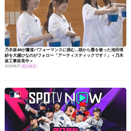
乃木坂46が書道パフォーマンスに挑む…頭から墨を被った池田瑛
紗を大越ひなのがフォロー「アーティスティックです！」＜乃木
坂工事延長中＞
2026/8/7
エンタメ