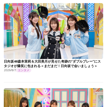
日向坂46森本茉莉＆大田美月が見せた奇跡の“ダブルプレー”にス
タジオが爆笑に包まれる＜まだまだ！日向坂で会いましょう＞
2026/8/7
エンタメ