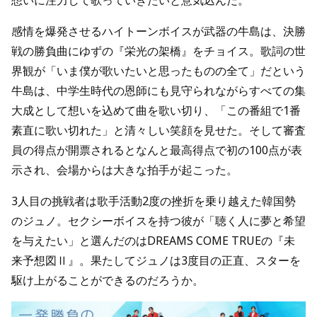
感情を爆発させるハイトーンボイスが武器の牛島は、決勝
戦の勝負曲にゆずの『栄光の架橋』をチョイス。歌詞の世
界観が「いま僕が歌いたいと思ったものの全て」だという
牛島は、中学生時代の恩師にも見守られながらすべての集
大成として想いを込めて曲を歌い切り、「この番組で1番
素直に歌い切れた」と清々しい笑顔を見せた。そして審査
員の得点が開票されるとなんと最高得点で初の100点が表
示され、会場からは大きな拍手が起こった。
3人目の挑戦者は歌手活動2度の挫折を乗り越えた韓国勢
のジュノ。セクシーボイスを持つ彼が「聴く人に夢と希望
を与えたい」と選んだのはDREAMS COME TRUEの『未
来予想図Ⅱ』。果たしてジュノは3度目の正直、スターを
駆け上がることができるのだろうか。