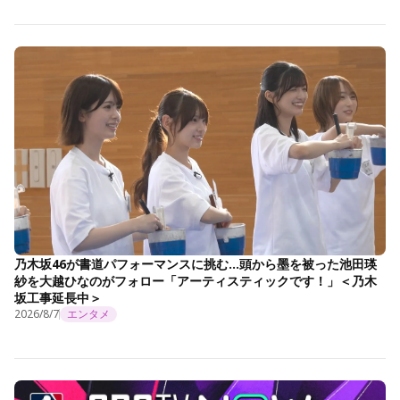
乃木坂46が書道パフォーマンスに挑む…頭から墨を被った池田瑛
紗を大越ひなのがフォロー「アーティスティックです！」＜乃木
坂工事延長中＞
2026/8/7
エンタメ