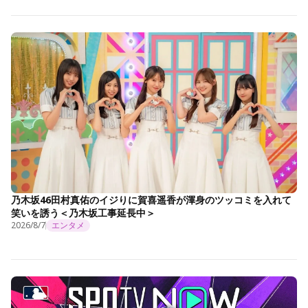
乃木坂46田村真佑のイジりに賀喜遥香が渾身のツッコミを入れて
笑いを誘う＜乃木坂工事延長中＞
2026/8/7
エンタメ