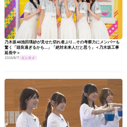
乃木坂46池田瑛紗が見せた切れ者ぶり…その考察力にメンバーも
驚く「頭良過ぎるかも…」「絶対未来人だと思う」＜乃木坂工事
延長中＞
2026/8/7
エンタメ