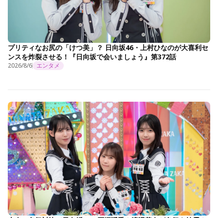
プリティなお尻の「けつ美」？ 日向坂46・上村ひなのが大喜利セ
ンスを炸裂させる！『日向坂で会いましょう』第372話
2026/8/6
エンタメ