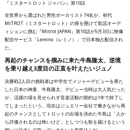
『ミスタートロット ジャパン』第10話
全世界から選ばれた男性ボーカリスト74名が、初代
Mr.TROT（ミスタートロット）の座を懸けて歌謡オーデ
ィションに挑む『Mr.trot JAPAN』第10話が5月3日に映像
配信サービス「Lemino（レミノ）」で日本独占配信され
た。
再起のチャンスを掴みに来た牛島隆太、逆境
を乗り越え3度目の正直を叶えたいジュノ
決勝戦2人目の挑戦者は中学生でメジャーデビューを果た
した日本の神童、牛島隆太。デビュー当時は大人気だった
が、活躍の場を見せられず音楽活動の契約は1年で終了し
てしまったという。現在はジュエリー会社で働きながら再
起のチャンスとしてトロットの出場を決めた牛島は「人か
ら評価されるのは怖いけど」としつつも歌を届けるという
想いに注力して歌っていきたいと意気込んだ。