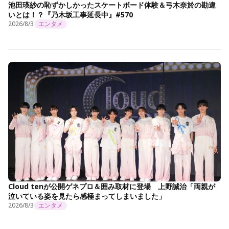
池田瑛紗の恥ずかしかったスケートボード体験＆弓木奈於の勘違
いとは！？『乃木坂工事延長中』#570
2026/8/3
エンタメ
Cloud tenが公開ゲネプロ＆囲み取材に登場 上野誠治「両親が
泣いている姿を見たら感極まってしまいました」
2026/8/3
エンタメ