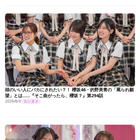
頭のいい人にバカにされたい？！ 櫻坂46・的野美青の「罵られ願
望」とは……『そこ曲がったら、櫻坂？』第294話
2026/8/3
エンタメ