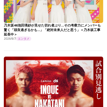
乃木坂46池田瑛紗が見せた切れ者ぶり…その考察力にメンバーも
驚く「頭良過ぎるかも…」「絶対未来人だと思う」＜乃木坂工事
延長中＞
2026/8/7
エンタメ