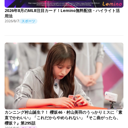
2026年8月のMLB注目カード！Lemino無料配信・ハイライト活
用法
2026/8/7
スポーツ
カンニング村山誕生？！ 櫻坂46・村山美羽のうっかりミスに「素
直でかわいい」「これだからやめられない」『そこ曲がったら、
櫻坂？』第295話