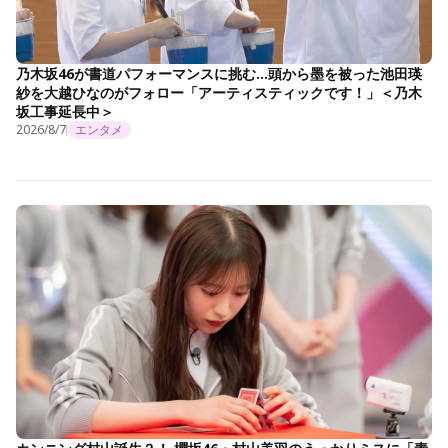
乃木坂46が書道パフォーマンスに挑む…頭から墨を被った池田瑛
紗を大越ひなのがフォロー「アーティスティックです！」＜乃木
坂工事延長中＞
2026/8/7
エンタメ