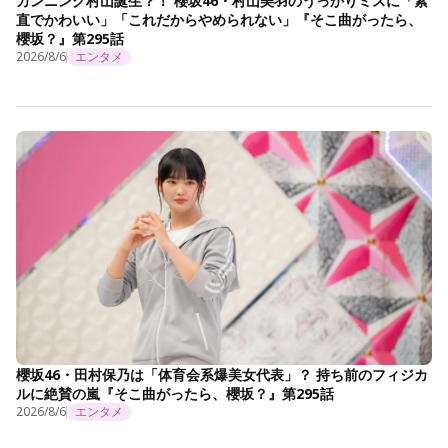
カンニング村山誕生？！ 櫻坂46・村山美羽のうっかりミスに「素
直でかわいい」「これだからやめられない」『そこ曲がったら、
櫻坂？』第295話
2026/8/6
エンタメ
櫻坂46・田村保乃は「体育会系爆美女代表」？ 持ち前のフィジカ
ルに絶賛の嵐『そこ曲がったら、櫻坂？』第295話
2026/8/6
エンタメ