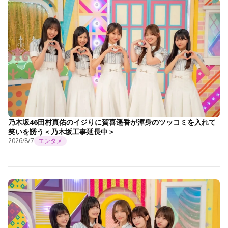
乃木坂46田村真佑のイジりに賀喜遥香が渾身のツッコミを入れて
笑いを誘う＜乃木坂工事延長中＞
2026/8/7
エンタメ