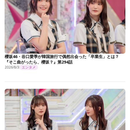
櫻坂46・谷口愛季が韓国旅行で偶然出会った「卒業生」とは？
『そこ曲がったら、櫻坂？』第294話
2026/8/3
エンタメ