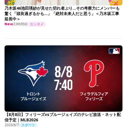
乃木坂46池田瑛紗が見せた切れ者ぶり…その考察力にメンバーも
驚く「頭良過ぎるかも…」「絶対未来人だと思う」＜乃木坂工事
延長中＞
23時間前
エンタメ
New
【8月8日】フィリーズvsブルージェイズのテレビ放送・ネット配
信予定｜MLB2026
2026/8/7
スポーツ