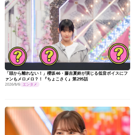
「頭から離れない！」櫻坂46・藤吉夏鈴が演じる低音ボイスにフ
ァンもメロメロ？！『ちょこさく』第295話
2026/8/6
エンタメ