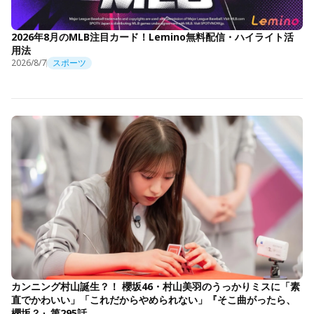
2026年8月のMLB注目カード！Lemino無料配信・ハイライト活
用法
2026/8/7
スポーツ
カンニング村山誕生？！ 櫻坂46・村山美羽のうっかりミスに「素
直でかわいい」「これだからやめられない」『そこ曲がったら、
櫻坂？』第295話