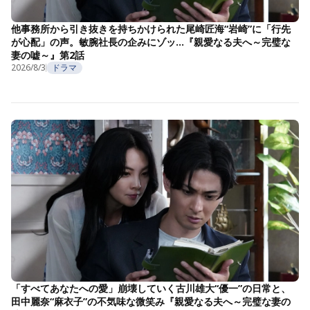
他事務所から引き抜きを持ちかけられた尾崎匠海“岩崎”に「行先
が心配」の声。敏腕社長の企みにゾッ…『親愛なる夫へ～完璧な
妻の嘘～』第2話
2026/8/3
ドラマ
「すべてあなたへの愛」崩壊していく古川雄大“優一”の日常と、
田中麗奈“麻衣子”の不気味な微笑み『親愛なる夫へ～完璧な妻の