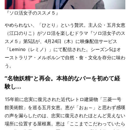
『ソロ活女子のススメ５』
やめられない、「ひとり」という贅沢。主人公・五月女恵
（江口のりこ）がソロ活を楽しむドラマ『ソロ活女子のス
スメ５』第5話が、4月24日（木）に映像配信サービス
「Lemino（レミノ）」にて配信された。シーズン5はオ
ーストラリア・メルボルンで自然・食・文化を存分に味わ
う。
”名物妖精”と再会。本格的なバーを初めて経
験し…
15年前に忠実に復元された近代レトロ建築物「三菱一号
館美術館」を巡る五月女恵。恵が「おぉ～」と思わず感嘆
の声を漏らしたのは、忠実に復元されたほとんど見えない
場所に位置する屋根裏。恵は「ここまでこだわっていたら