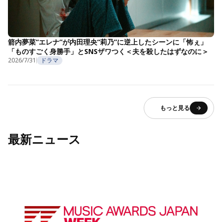
箭内夢菜“エレナ”が内田理央“莉乃”に逆上したシーンに「怖ぇ」
「ものすごく身勝手」とSNSザワつく＜夫を殺したはずなのに＞
2026/7/31
ドラマ
もっと見る
最新ニュース