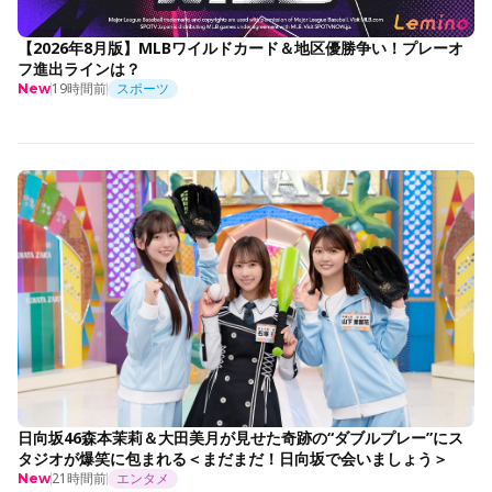
【2026年8月版】MLBワイルドカード＆地区優勝争い！プレーオ
フ進出ラインは？
19時間前
スポーツ
New
日向坂46森本茉莉＆大田美月が見せた奇跡の“ダブルプレー”にス
タジオが爆笑に包まれる＜まだまだ！日向坂で会いましょう＞
21時間前
エンタメ
New