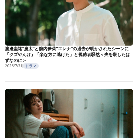
渡邊圭祐“慶太”と箭内夢菜“エレナ”の過去が明かされたシーンに
「クズやんけ」「楽な方に逃げた」と視聴者騒然＜夫を殺したは
ずなのに＞
2026/7/31
ドラマ