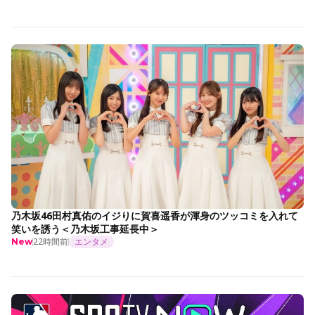
乃木坂46田村真佑のイジりに賀喜遥香が渾身のツッコミを入れて
笑いを誘う＜乃木坂工事延長中＞
22時間前
エンタメ
New