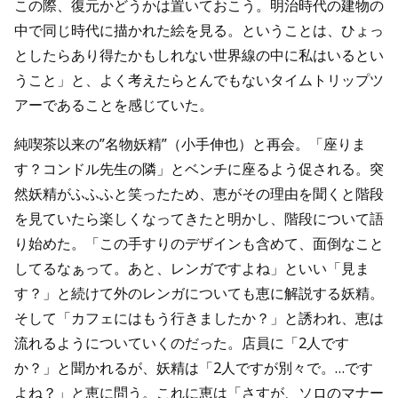
この際、復元かどうかは置いておこう。明治時代の建物の
中で同じ時代に描かれた絵を見る。ということは、ひょっ
としたらあり得たかもしれない世界線の中に私はいるとい
うこと」と、よく考えたらとんでもないタイムトリップツ
アーであることを感じていた。
純喫茶以来の”名物妖精”（小手伸也）と再会。「座りま
す？コンドル先生の隣」とベンチに座るよう促される。突
然妖精がふふふと笑ったため、恵がその理由を聞くと階段
を見ていたら楽しくなってきたと明かし、階段について語
り始めた。「この手すりのデザインも含めて、面倒なこと
してるなぁって。あと、レンガですよね」といい「見ま
す？」と続けて外のレンガについても恵に解説する妖精。
そして「カフェにはもう行きましたか？」と誘われ、恵は
流れるようについていくのだった。店員に「2人です
か？」と聞かれるが、妖精は「2人ですが別々で。…です
よね？」と恵に問う。これに恵は「さすが、ソロのマナー