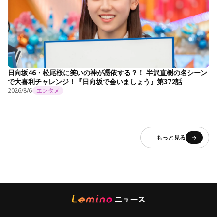
日向坂46・松尾桜に笑いの神が憑依する？！ 半沢直樹の名シーン
で大喜利チャレンジ！『日向坂で会いましょう』第372話
2026/8/6
エンタメ
もっと見る