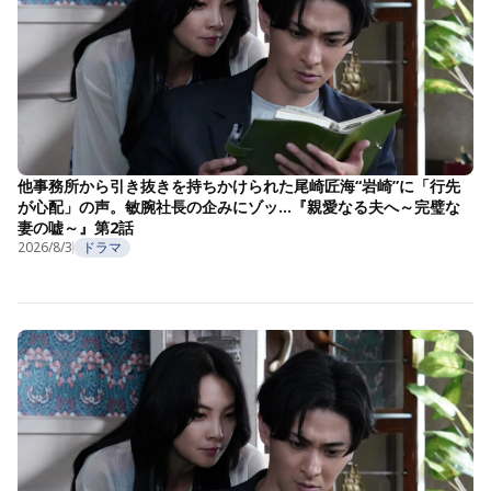
他事務所から引き抜きを持ちかけられた尾崎匠海“岩崎”に「行先
が心配」の声。敏腕社長の企みにゾッ…『親愛なる夫へ～完璧な
妻の嘘～』第2話
2026/8/3
ドラマ