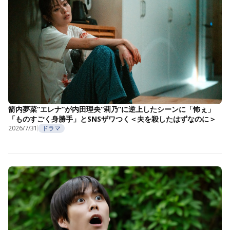
箭内夢菜“エレナ”が内田理央“莉乃”に逆上したシーンに「怖ぇ」
「ものすごく身勝手」とSNSザワつく＜夫を殺したはずなのに＞
2026/7/31
ドラマ