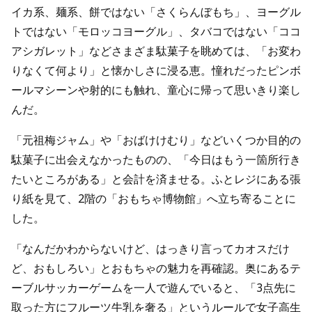
イカ系、麺系、餅ではない「さくらんぼもち」、ヨーグル
トではない「モロッコヨーグル」、タバコではない「ココ
アシガレット」などさまざま駄菓子を眺めては、「お変わ
りなくて何より」と懐かしさに浸る恵。憧れだったピンボ
ールマシーンや射的にも触れ、童心に帰って思いきり楽し
んだ。
「元祖梅ジャム」や「おばけけむり」などいくつか目的の
駄菓子に出会えなかったものの、「今日はもう一箇所行き
たいところがある」と会計を済ませる。ふとレジにある張
り紙を見て、2階の「おもちゃ博物館」へ立ち寄ることに
した。
「なんだかわからないけど、はっきり言ってカオスだけ
ど、おもしろい」とおもちゃの魅力を再確認。奥にあるテ
ーブルサッカーゲームを一人で遊んでいると、「3点先に
取った方にフルーツ牛乳を奢る」というルールで女子高生