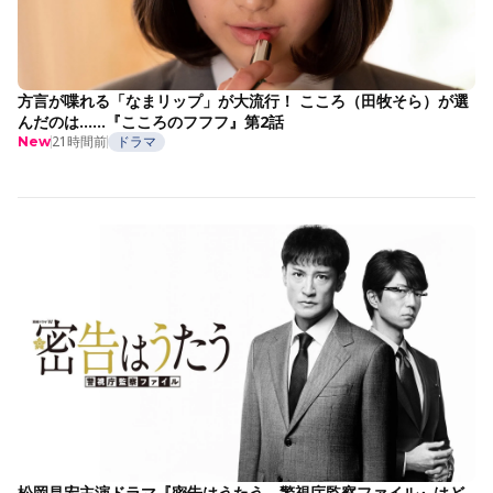
方言が喋れる「なまリップ」が大流行！ こころ（田牧そら）が選
んだのは……『こころのフフフ』第2話
21時間前
ドラマ
New
松岡昌宏主演ドラマ『密告はうたう 警視庁監察ファイル』はど