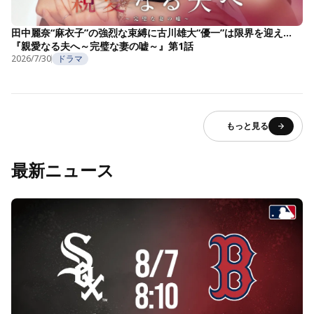
田中麗奈“麻衣子”の強烈な束縛に古川雄大“優一”は限界を迎え…
『親愛なる夫へ～完璧な妻の嘘～』第1話
2026/7/30
ドラマ
もっと見る
最新ニュース