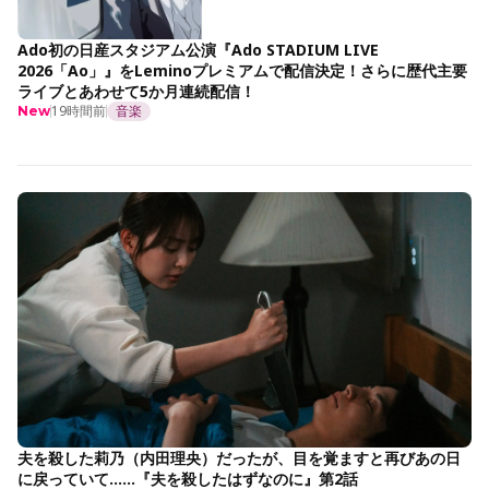
Ado初の日産スタジアム公演『Ado STADIUM LIVE
2026「Ao」』をLeminoプレミアムで配信決定！さらに歴代主要
ライブとあわせて5か月連続配信！
19時間前
音楽
New
夫を殺した莉乃（内田理央）だったが、目を覚ますと再びあの日
に戻っていて……『夫を殺したはずなのに』第2話