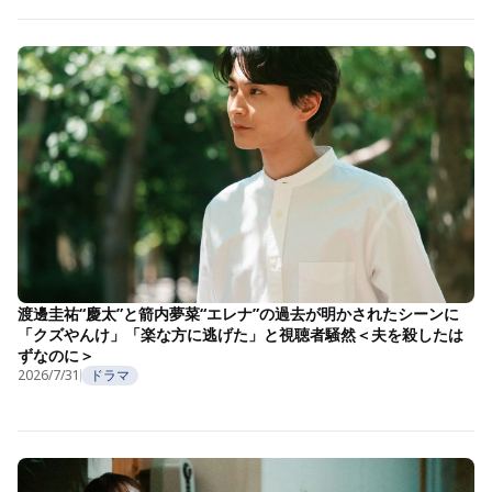
渡邊圭祐“慶太”と箭内夢菜“エレナ”の過去が明かされたシーンに
「クズやんけ」「楽な方に逃げた」と視聴者騒然＜夫を殺したは
ずなのに＞
2026/7/31
ドラマ