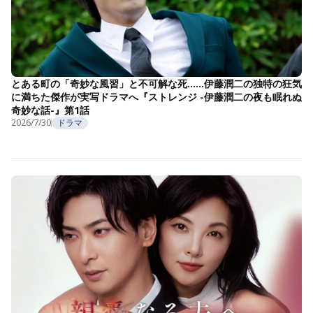
とある町の「奇妙な風習」と不可解な死……伊藤潤二の独特の狂気
に満ちた傑作が実写ドラマへ『ストレンジ -伊藤潤二の夜も眠れぬ
奇妙な話-』第1話
2026/7/30
ドラマ