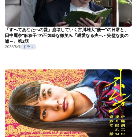
「すべてあなたへの愛」崩壊していく古川雄大“優一”の日常と、
田中麗奈“麻衣子”の不気味な微笑み『親愛なる夫へ～完璧な妻の
嘘～』第3話
2026/8/3
ドラマ