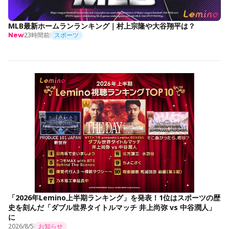
MLB最新ホームランランキング｜村上宗隆や大谷翔平は？
23時間前
スポーツ
New
「2026年Lemino上半期ランキング」を発表！1位はスポーツの歴
史を刻んだ「ダブル世界タイトルマッチ 井上尚弥 vs 中谷潤人」
に
2026/8/5
お知らせ