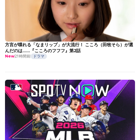
方言が喋れる「なまリップ」が大流行！ こころ（田牧そら）が選
んだのは……『こころのフフフ』第2話
21時間前
ドラマ
New