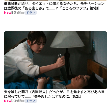
健康診断が迫り、ダイエットに燃える女子たち。モチベーション
は放課後の「ある楽しみ」で……？『こころのフフフ』第5話
19時間前
ドラマ
New
夫を殺した莉乃（内田理央）だったが、目を覚ますと再びあの日
に戻っていて……『夫を殺したはずなのに』第2話
20時間前
ドラマ
New