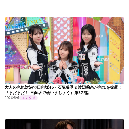
大人の色気対決で日向坂46・石塚瑶季＆渡辺莉奈が色気を披露！
『まだまだ！ 日向坂で会いましょう』第372話
2026/8/6
エンタメ