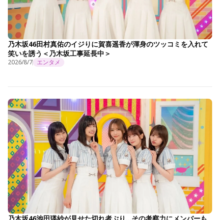
乃木坂46田村真佑のイジりに賀喜遥香が渾身のツッコミを入れて
笑いを誘う＜乃木坂工事延長中＞
2026/8/7
エンタメ
乃木坂46池田瑛紗が見せた切れ者ぶり…その考察力にメンバーも