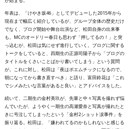
が始まる。
年表は、「けやき坂46」としてデビューした2015年から
現在まで幅広く紹介しているが、グループ全体の歴史だけ
でなく、ブログ開始や舞台出演など、松田自身の出来事
も。MCのオードリー春日も思わず「押してるの！」と突
っ込むが、松田は気にせず進行していく。ブログに関する
トークをしていると、四期生の正源司陽子から「ブログの
タイトルをくさいことばかり書いてしまう」という質問
が。これに対し、松田は「夜はポエムチックになるので、
朝になってから書き直すべき」と語り、富田鈴花は「これ
でシメみたいな言葉があると良い」とアドバイスをした。
続いて、二期生の金村美玖が、先輩と中々写真を撮れず悩
んでいたが、ようやく一期生の高瀬愛奈と写真が撮れたと
きに号泣してしまったという「金村2ショット涙事件」を
振り返る。松田は、「嫌われてるのかもしれないと感じる