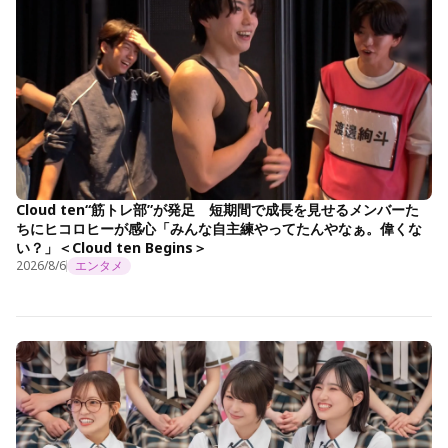
Cloud ten“筋トレ部”が発足 短期間で成長を見せるメンバーた
ちにヒコロヒーが感心「みんな自主練やってたんやなぁ。偉くな
い？」＜Cloud ten Begins＞
2026/8/6
エンタメ