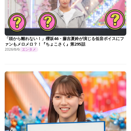
「頭から離れない！」櫻坂46・藤吉夏鈴が演じる低音ボイスにフ
ァンもメロメロ？！『ちょこさく』第295話
2026/8/6
エンタメ