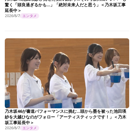
驚く「頭良過ぎるかも…」「絶対未来人だと思う」＜乃木坂工事
延長中＞
2026/8/7
エンタメ
乃木坂46が書道パフォーマンスに挑む…頭から墨を被った池田瑛
紗を大越ひなのがフォロー「アーティスティックです！」＜乃木
坂工事延長中＞
2026/8/7
エンタメ