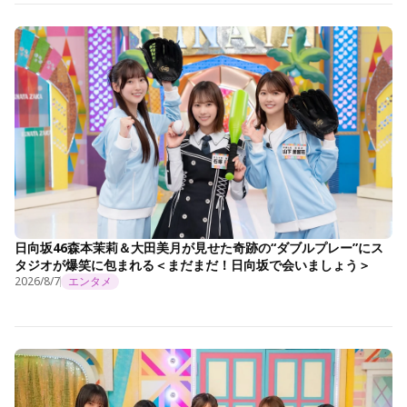
日向坂46森本茉莉＆大田美月が見せた奇跡の“ダブルプレー”にス
タジオが爆笑に包まれる＜まだまだ！日向坂で会いましょう＞
2026/8/7
エンタメ