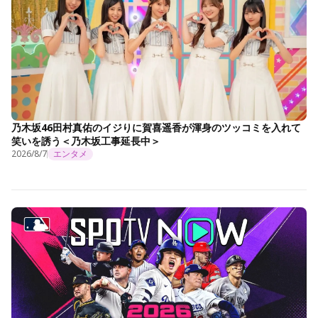
乃木坂46田村真佑のイジりに賀喜遥香が渾身のツッコミを入れて
笑いを誘う＜乃木坂工事延長中＞
2026/8/7
エンタメ