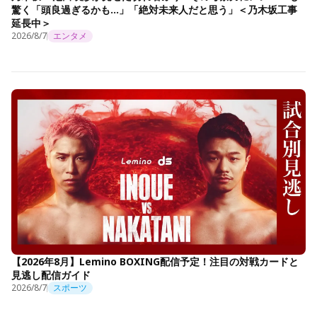
驚く「頭良過ぎるかも…」「絶対未来人だと思う」＜乃木坂工事
延長中＞
2026/8/7
エンタメ
【2026年8月】Lemino BOXING配信予定！注目の対戦カードと
見逃し配信ガイド
2026/8/7
スポーツ