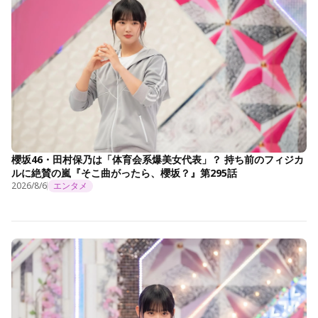
櫻坂46・田村保乃は「体育会系爆美女代表」？ 持ち前のフィジカ
ルに絶賛の嵐『そこ曲がったら、櫻坂？』第295話
2026/8/6
エンタメ