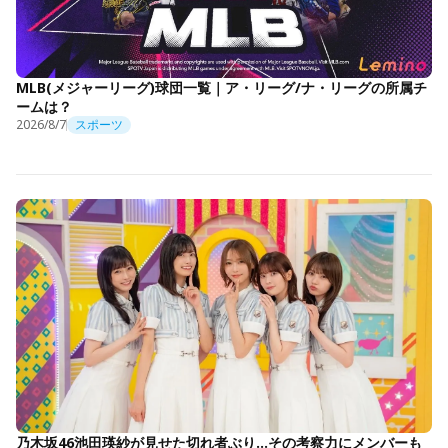
MLB(メジャーリーグ)球団一覧｜ア・リーグ/ナ・リーグの所属チ
ームは？
2026/8/7
スポーツ
乃木坂46池田瑛紗が見せた切れ者ぶり…その考察力にメンバーも