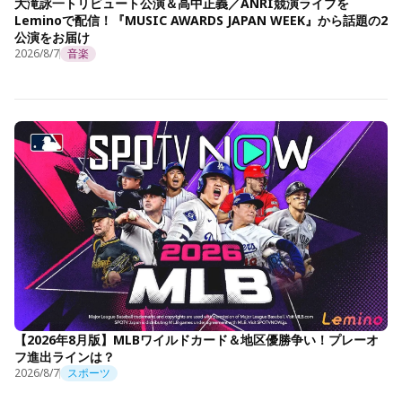
大滝詠一トリビュート公演＆高中正義／ANRI競演ライブを
Leminoで配信！『MUSIC AWARDS JAPAN WEEK』から話題の2
公演をお届け
2026/8/7
音楽
【2026年8月版】MLBワイルドカード＆地区優勝争い！プレーオ
フ進出ラインは？
2026/8/7
スポーツ