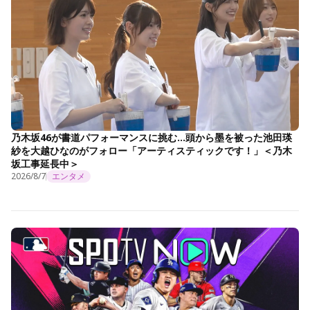
乃木坂46が書道パフォーマンスに挑む…頭から墨を被った池田瑛
紗を大越ひなのがフォロー「アーティスティックです！」＜乃木
坂工事延長中＞
2026/8/7
エンタメ