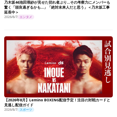
乃木坂46池田瑛紗が見せた切れ者ぶり…その考察力にメンバーも
驚く「頭良過ぎるかも…」「絶対未来人だと思う」＜乃木坂工事
延長中＞
2026/8/7
エンタメ
【2026年8月】Lemino BOXING配信予定！注目の対戦カードと
見逃し配信ガイド
2026/8/7
スポーツ