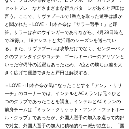
セットプレーなどさまざまな得点パターンがあると戸田は
言う。ここで、リヴァプールで1番点を取った選手は誰か
と聞かれた＝LOVE・山本杏奈は「サラー選手！」と即
答。サラーは右のウインガーでありながら、4月29日時点
で28得点、18アシストと大活躍のシーズンを送ってい
る。また、リヴァプールは攻撃だけでなく、センターバッ
クのファンダイクやコナテ、ゴールキーパーのアリソンと
いった守備陣の活躍もあったため、2位との勝ち点差を大
きく広げて優勝できたと戸田は解説する。
＝LOVE・山本杏奈が気になったことする「アンナ・リサ
ーチ」のコーナーでは、インテルとACミランは元々ひと
つのクラブであったことを調査。インテルとACミランの
前身チームは「ミラン・クリケット・アンド・フットボー
ル・クラブ」であったが、外国人選手の加入を巡って内部
で対立。外国人選手の加入に積極的な一派が独立し、「国