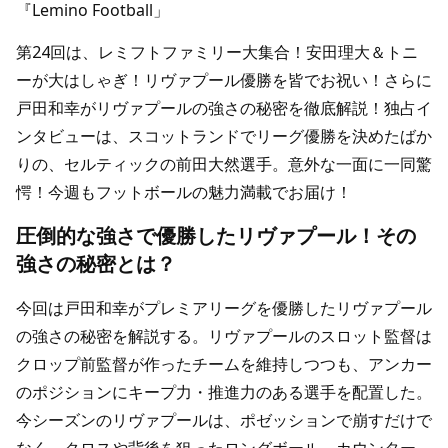
『Lemino Football」
第24回は、レミフトファミリー大集合！安田理大＆トニ
ーが大はしゃぎ！リヴァプール優勝を皆でお祝い！さらに
戸田和幸がリヴァプールの強さの秘密を徹底解説！独占イ
ンタビューは、スコットランドでリーグ優勝を決めたばか
りの、セルティックの前田大然選手。意外な一面に一同驚
愕！今週もフットボールの魅力満載でお届け！
圧倒的な強さで優勝したリヴァプール！その
強さの秘密とは？
今回は戸田和幸がプレミアリーグを優勝したリヴァプール
の強さの秘密を解説する。リヴァプールのスロット監督は
クロップ前監督が作ったチームを維持しつつも、アンカー
のポジションにキープ力・推進力のある選手を配置した。
今シーズンのリヴァプールは、ポゼッションで崩すだけで
なく、クロスや背後を狙ったロングボール、カウンター、