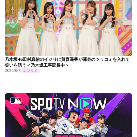
乃木坂46田村真佑のイジりに賀喜遥香が渾身のツッコミを入れて
笑いを誘う＜乃木坂工事延長中＞
2026/8/7
エンタメ