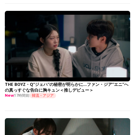
THE BOYZ・Q“ジェハ”の秘密が明らかに…ファン・ジア“エニ”へ
の真っすぐな告白に胸キュン＜推しデビュー＞
17時間前
韓流・アジア
New