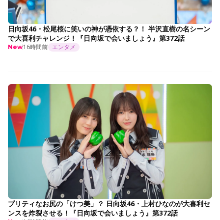
日向坂46・松尾桜に笑いの神が憑依する？！ 半沢直樹の名シーン
で大喜利チャレンジ！『日向坂で会いましょう』第372話
16時間前
エンタメ
New
プリティなお尻の「けつ美」？ 日向坂46・上村ひなのが大喜利セ
ンスを炸裂させる！『日向坂で会いましょう』第372話