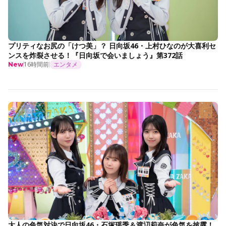
プリティなお尻の「けつ美」？ 日向坂46・上村ひなのが大喜利セ
ンスを炸裂させる！『日向坂で会いましょう』第372話
16時間前
エンタメ
New
大人の色気対決で日向坂46・石塚瑶季＆渡辺莉奈が色気を披露！