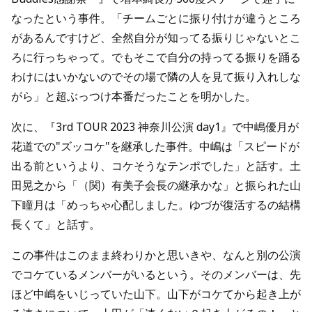
なったという事件。「チームごとに振り付けが違うところ
があるんですけど、全然自分が知ってる振りじゃないとこ
ろに行っちゃって。でもそこで自分の持ってる振りを踊る
わけにはいかないのでその場で隣の人を見て振り入れしな
がら」と超ぶっつけ本番だったことを明かした。
次に、『3rd TOUR 2023 神奈川公演 day1』で中嶋優月が
花道での"ズッコケ"を継承した事件。中嶋は「スピードが
出る前というより、コケそうなテンポでした」と話す。土
田晃之から「（関）有美子会長の継承かな」と振られた山
下瞳月は「めっちゃ心配しました。ゆづが復活するの結構
長くて」と話す。
この事件はこのまま終わりかと思いきや、なんと別の公演
でコケているメンバーがいるという。そのメンバーは、先
ほど中嶋をいじっていた山下。山下がコケてから起き上が