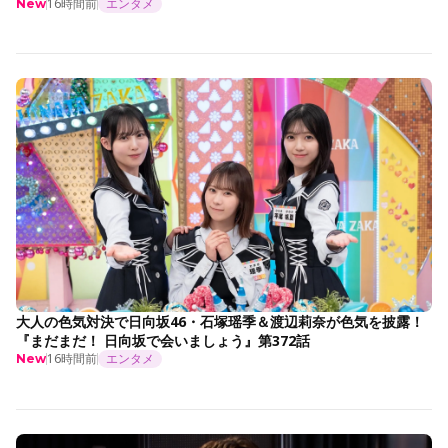
16時間前
エンタメ
New
大人の色気対決で日向坂46・石塚瑶季＆渡辺莉奈が色気を披露！
『まだまだ！ 日向坂で会いましょう』第372話
16時間前
エンタメ
New