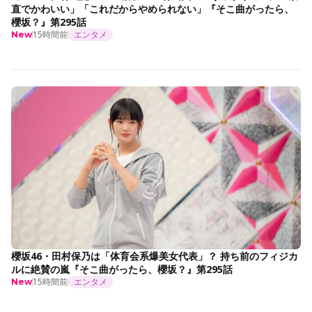
直でかわいい」「これだからやめられない」『そこ曲がったら、
櫻坂？』第295話
15時間前
エンタメ
New
櫻坂46・田村保乃は「体育会系爆美女代表」？ 持ち前のフィジカ
ルに絶賛の嵐『そこ曲がったら、櫻坂？』第295話
15時間前
エンタメ
New