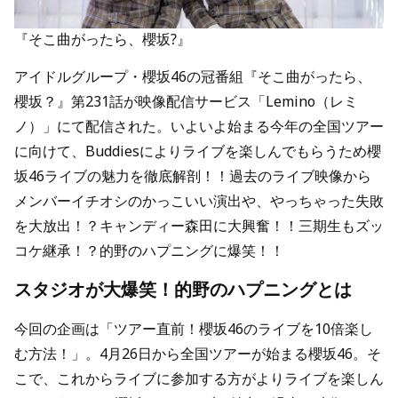
『そこ曲がったら、櫻坂?』
アイドルグループ・櫻坂46の冠番組『そこ曲がったら、
櫻坂？』第231話が映像配信サービス「Lemino（レミ
ノ）」にて配信された。いよいよ始まる今年の全国ツアー
に向けて、Buddiesによりライブを楽しんでもらうため櫻
坂46ライブの魅力を徹底解剖！！過去のライブ映像から
メンバーイチオシのかっこいい演出や、やっちゃった失敗
を大放出！？キャンディー森田に大興奮！！三期生もズッ
コケ継承！？的野のハプニングに爆笑！！
スタジオが大爆笑！的野のハプニングとは
今回の企画は「ツアー直前！櫻坂46のライブを10倍楽し
む方法！」。4月26日から全国ツアーが始まる櫻坂46。そ
こで、これからライブに参加する方がよりライブを楽しん