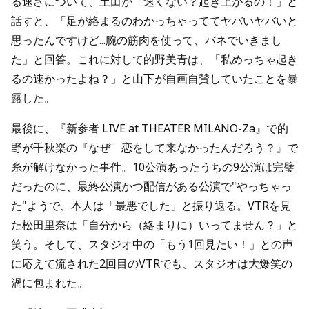
る速さについて、土田が「速くない？起き上がるの！」と
話すと、「足が絡まるのわかっちゃっててヤバいヤバいと
思ったんですけど...腕の筋肉を使って、バネでいきまし
た」と回答。これに対して的野美青は、「私めっちゃ起き
るの速かったよね？」と山下が自画自賛していたことを暴
露した。
最後に、『新参者 LIVE at THEATER MILANO-Za』で的
野が千秋楽の『なぜ 恋をして来なかったんだろう？』で
糸が解けなかった事件。10公演あったうちの9公演は完璧
だったのに、最終公演かつ配信がある公演で"やっちゃっ
た"ようで、本人は「最悪でした」と振り返る。VTRを見
た松田里奈は「自分から（絡まりに）いってません？」と
笑う。そして、スタジオ中の「もう1回見たい！」との声
に応えて流された2回目のVTRでも、スタジオは大爆笑の
渦に包まれた。