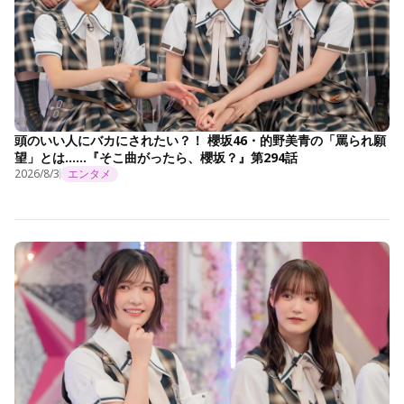
頭のいい人にバカにされたい？！ 櫻坂46・的野美青の「罵られ願
望」とは……『そこ曲がったら、櫻坂？』第294話
2026/8/3
エンタメ