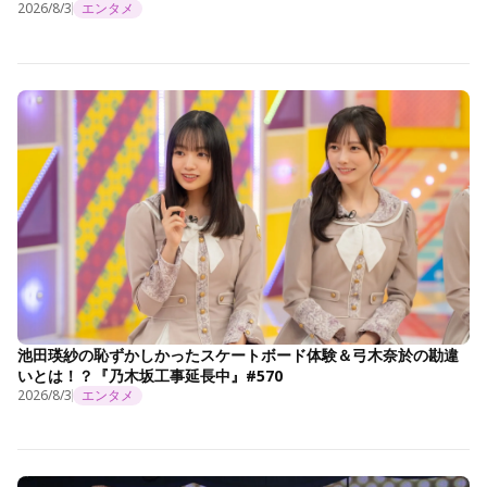
2026/8/3
エンタメ
池田瑛紗の恥ずかしかったスケートボード体験＆弓木奈於の勘違
いとは！？『乃木坂工事延長中』#570
2026/8/3
エンタメ