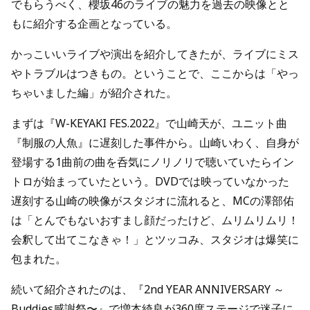
でもらうべく、櫻坂46のライブの魅力を過去の映像とと
もに紹介する企画となっている。
かっこいいライブや演出を紹介してきたが、ライブにミス
やトラブルはつきもの。ということで、ここからは「やっ
ちゃいました編」が紹介された。
まずは『W-KEYAKI FES.2022』で山崎天が、ユニット曲
『制服の人魚』に遅刻した事件から。山崎いわく、自身が
登場する1曲前の曲を呑気にノリノリで聴いていたらイン
トロが始まっていたという。DVDでは映っていなかった
遅刻する山崎の映像がスタジオに流れると、MCの澤部佑
は「とんでもないおすまし顔だったけど、ムリムリムリ！
会釈して出てこなきゃ！」とツッコみ、スタジオは爆笑に
包まれた。
続いて紹介されたのは、『2nd YEAR ANNIVERSARY ～
Buddies感謝祭〜』で増本綺良が360度ステージで迷子に