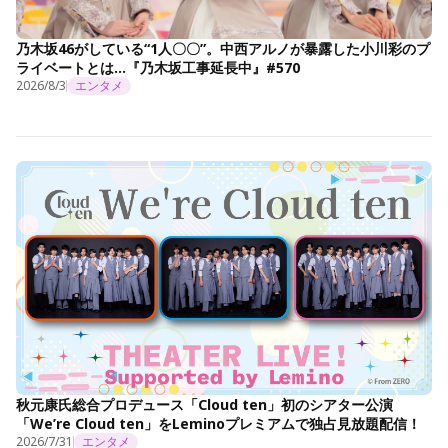
乃木坂46がしている“1人〇〇”。中西アルノが暴露した小川彩のプ
ライベートとは…『乃木坂工事延長中』#570
2026/8/3
エンタメ
秋元康氏総合プロデュース「Cloud ten」初のシアター公演
「We’re Cloud ten」をLeminoプレミアムで独占見放題配信！
2026/7/31
エンタメ