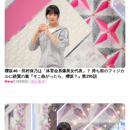
櫻坂46・田村保乃は「体育会系爆美女代表」？ 持ち前のフィジカ
ルに絶賛の嵐『そこ曲がったら、櫻坂？』第295話
15時間前
エンタメ
New