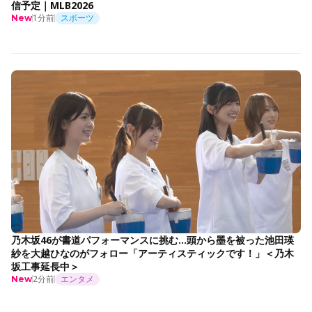
信予定｜MLB2026
1分前
スポーツ
New
乃木坂46が書道パフォーマンスに挑む…頭から墨を被った池田瑛
紗を大越ひなのがフォロー「アーティスティックです！」＜乃木
坂工事延長中＞
2分前
エンタメ
New