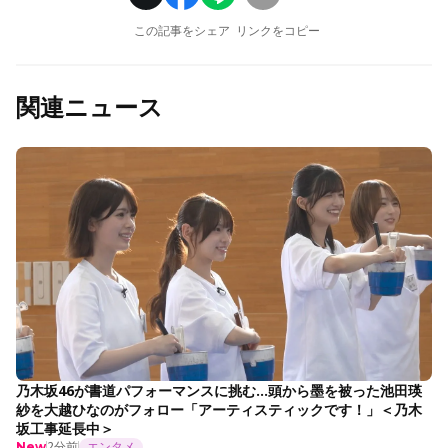
この記事をシェア
リンクをコピー
関連ニュース
乃木坂46が書道パフォーマンスに挑む…頭から墨を被った池田瑛
紗を大越ひなのがフォロー「アーティスティックです！」＜乃木
坂工事延長中＞
2分前
エンタメ
New