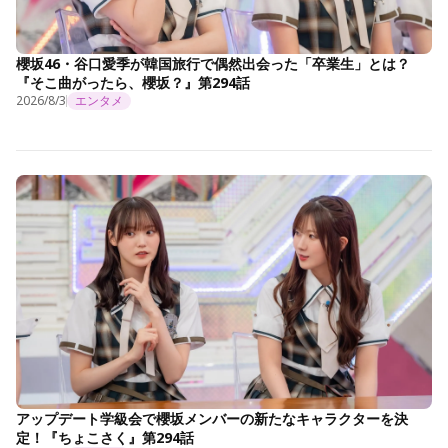
櫻坂46・谷口愛季が韓国旅行で偶然出会った「卒業生」とは？
『そこ曲がったら、櫻坂？』第294話
2026/8/3
エンタメ
アップデート学級会で櫻坂メンバーの新たなキャラクターを決
定！『ちょこさく』第294話