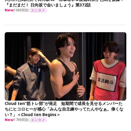
『まだまだ！ 日向坂で会いましょう』第372話
16時間前
エンタメ
New
Cloud ten“筋トレ部”が発足 短期間で成長を見せるメンバーた
ちにヒコロヒーが感心「みんな自主練やってたんやなぁ。偉くな
い？」＜Cloud ten Begins＞
17時間前
エンタメ
New