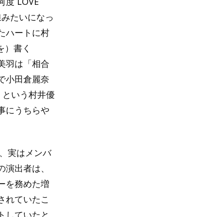
 LOVE
線みたいになっ
たハートに村
を）書く
美羽は「相合
で小田倉麗奈
」という村井優
事にうちらや
が、実はメンバ
の演出者は、
ンターを務めた増
されていたこ
トしていたと