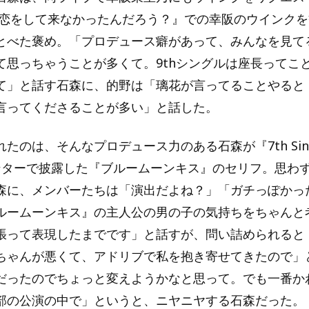
 恋をして来なかったんだろう？』での幸阪のウインク
とべた褒め。「プロデュース癖があって、みんなを見て
て思っちゃうことが多くて。9thシングルは座長ってこ
て」と話す石森に、的野は「璃花が言ってることやると
言ってくださることが多い」と話した。
たのは、そんなプロデュース力のある石森が『7th Single
でセンターで披露した『ブルームーンキス』のセリフ。思わ
森に、メンバーたちは「演出だよね？」「ガチっぽかっ
ルームーンキス』の主人公の男の子の気持ちをちゃんと
張って表現したまでです」と話すが、問い詰められると
ちゃんが悪くて、アドリブで私を抱き寄せてきたので」
だったのでちょっと変えようかなと思って。でも一番か
部の公演の中で」というと、ニヤニヤする石森だった。