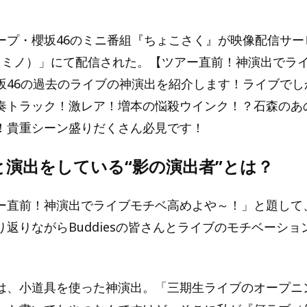
ープ・櫻坂46のミニ番組『ちょこさく』が映像配信サー
o（レミノ）」にて配信された。【ツアー直前！神演出でラ
坂46の過去のライブの神演出を紹介します！ライブでし
奏トラック！激レア！増本の悩殺ウインク！？石森のあ
！貴重シーン盛りだくさん必見です！
と演出をしている“影の演出者”とは？
ー直前！神演出でライブモチベ高めよや～！」と題して
り返りながらBuddiesの皆さんとライブのモチベーショ
は、小道具を使った神演出。「三期生ライブのオープニ