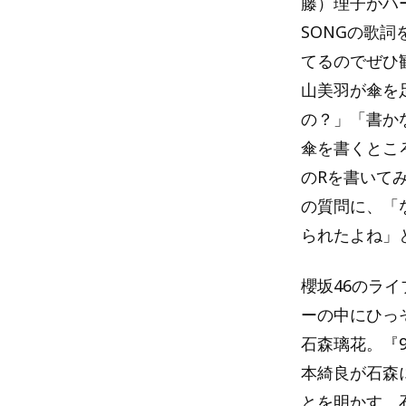
藤）理子がハ
SONGの歌詞
てるのでぜひ
山美羽が傘を
の？」「書か
傘を書くとこ
のRを書いて
の質問に、「
られたよね」
櫻坂46のライ
ーの中にひっ
石森璃花。『9t
本綺良が石森
とを明かす。