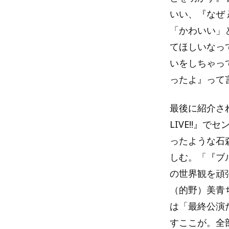
いい、『なぜ
「かわいい」
てほしいなっ
いをしちゃっ
ったよ』って
最後に紹介され
LIVE!!』
ったような石
しむ。「『ブ
の世界観を頑
（的野）美青
は「最終公演
すここが。全