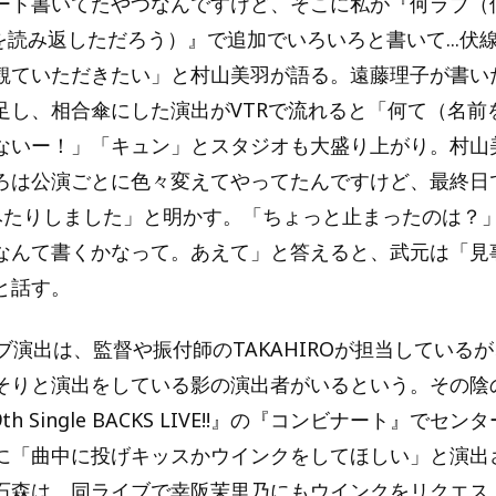
ート書いてたやつなんですけど、そこに私が『何ラブ（何度
を読み返しただろう）』で追加でいろいろと書いて...伏
観ていただきたい」と村山美羽が語る。遠藤理子が書い
足し、相合傘にした演出がVTRで流れると「何て（名前
ないー！」「キュン」とスタジオも大盛り上がり。村山
ろは公演ごとに色々変えてやってたんですけど、最終日
みたりしました」と明かす。「ちょっと止まったのは？
なんて書くかなって。あえて」と答えると、武元は「見
と話す。
ブ演出は、監督や振付師のTAKAHIROが担当している
そりと演出をしている影の演出者がいるという。その陰
h Single BACKS LIVE!!』の『コンビナート』でセ
に「曲中に投げキッスかウインクをしてほしい」と演出
石森は、同ライブで幸阪茉里乃にもウインクをリクエス