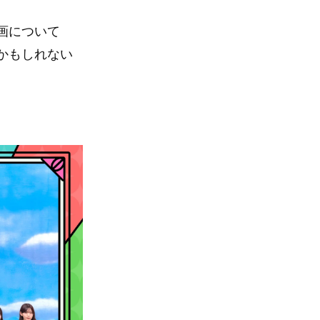
画について
かもしれない
。