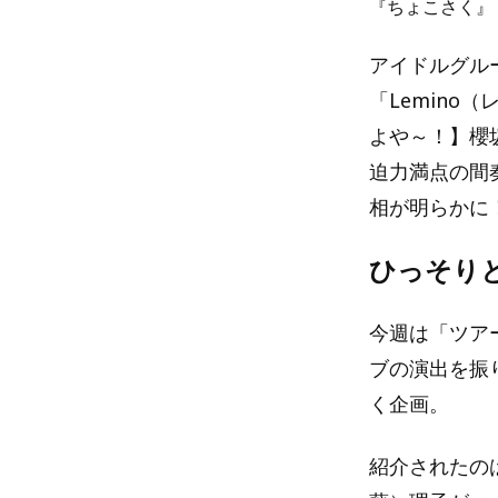
『ちょこさく』
アイドルグル
「Lemin
よや～！】櫻
迫力満点の間
相が明らかに
ひっそり
今週は「ツア
ブの演出を振
く企画。
紹介されたの