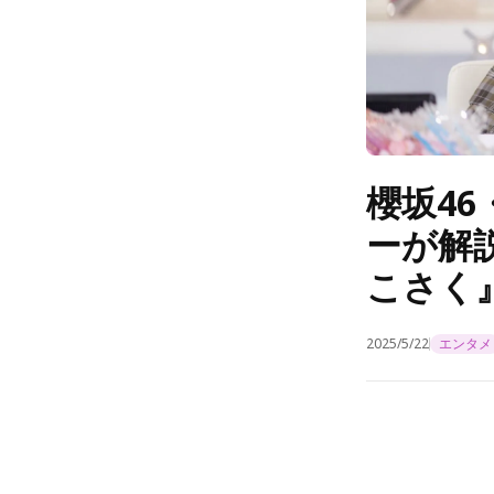
櫻坂4
ーが解
こさく』
2025/5/22
エンタメ