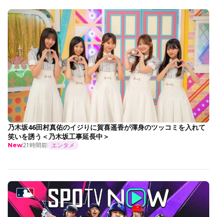
乃木坂46田村真佑のイジりに賀喜遥香が渾身のツッコミを入れて
笑いを誘う＜乃木坂工事延長中＞
21時間前
エンタメ
New