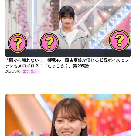
「頭から離れない！」櫻坂46・藤吉夏鈴が演じる低音ボイスにフ
ァンもメロメロ？！『ちょこさく』第295話
2026/8/6
エンタメ