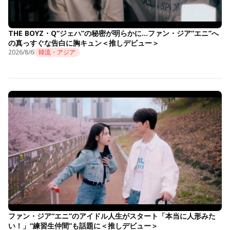
THE BOYZ・Q“ジェハ”の秘密が明らかに…ファン・ジア“エニ”へ
の真っすぐな告白に胸キュン＜推しデビュー＞
2026/8/6
韓流・アジア
ファン・ジア“エニ”のアイドル人生がスタート「本当に人形みた
い！」“練習生仲間”も話題に＜推しデビュー＞