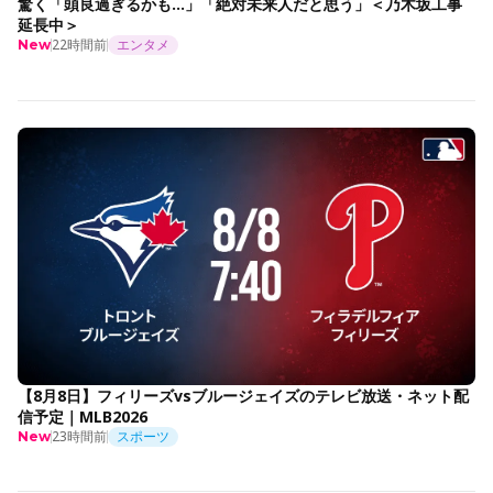
驚く「頭良過ぎるかも…」「絶対未来人だと思う」＜乃木坂工事
延長中＞
22時間前
エンタメ
New
【8月8日】フィリーズvsブルージェイズのテレビ放送・ネット配
信予定｜MLB2026
23時間前
スポーツ
New