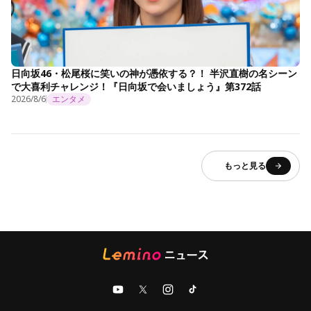
日向坂46・松尾桜に笑いの神が憑依する？！ 半沢直樹の名シーン
で大喜利チャレンジ！『日向坂で会いましょう』第372話
2026/8/6
エンタメ
もっと見る