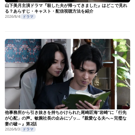
山下美月主演ドラマ『殺した夫が帰ってきました』はどこで見れ
る？あらすじ・キャスト・配信視聴方法を紹介
2026/8/4
ドラマ
他事務所から引き抜きを持ちかけられた尾崎匠海“岩崎”に「行先
が心配」の声。敏腕社長の企みにゾッ…『親愛なる夫へ～完璧な
妻の嘘～』第2話
2026/8/3
ドラマ