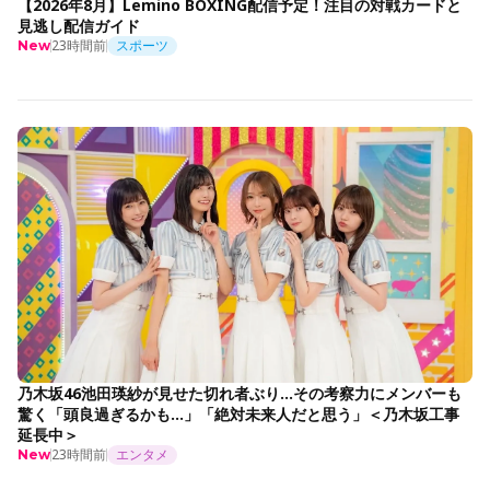
【2026年8月】Lemino BOXING配信予定！注目の対戦カードと
見逃し配信ガイド
23時間前
スポーツ
New
乃木坂46池田瑛紗が見せた切れ者ぶり…その考察力にメンバーも
驚く「頭良過ぎるかも…」「絶対未来人だと思う」＜乃木坂工事
延長中＞
23時間前
エンタメ
New