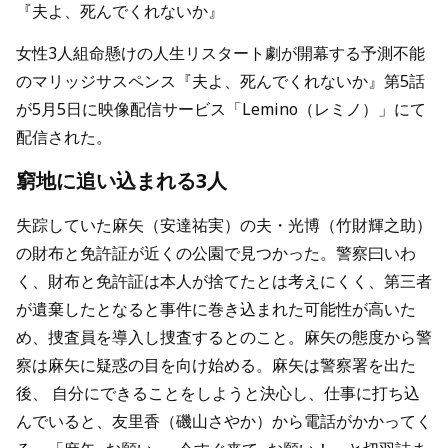
『夫よ、死んでくれないか』
女性3人組命懸けの人生リスタート劇が開幕する予測不能
のマリッジサスペンス『夫よ、死んでくれないか』第5話
が5月5日に映像配信サービス「Lemino（レミノ）」にて
配信された。
窮地に追い込まれる3人
失踪していた麻矢（安達祐実）の夫・光博（竹財輝之助）
の財布と免許証が近くの公園で見つかった。警察曰いわ
く、財布と免許証は本人が捨てたとは考えにくく、第三者
が遺棄したとなると事件に巻き込まれた可能性が高いた
め、捜査員を導入し捜査するとのこと。麻矢の態度から警
察は麻矢に疑惑の目を向け始める。麻矢は警察署を出た
後、 自分にできることをしようと決心し、仕事に打ち込
んでいると、友里香（磯山さやか）から電話がかかってく