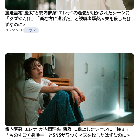
渡邊圭祐“慶太”と箭内夢菜“エレナ”の過去が明かされたシーンに
「クズやんけ」「楽な方に逃げた」と視聴者騒然＜夫を殺したは
ずなのに＞
2026/7/31
ドラマ
箭内夢菜“エレナ”が内田理央“莉乃”に逆上したシーンに「怖ぇ」
「ものすごく身勝手」とSNSザワつく＜夫を殺したはずなのに＞