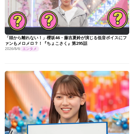
「頭から離れない！」櫻坂46・藤吉夏鈴が演じる低音ボイスにフ
ァンもメロメロ？！『ちょこさく』第295話
2026/8/6
エンタメ