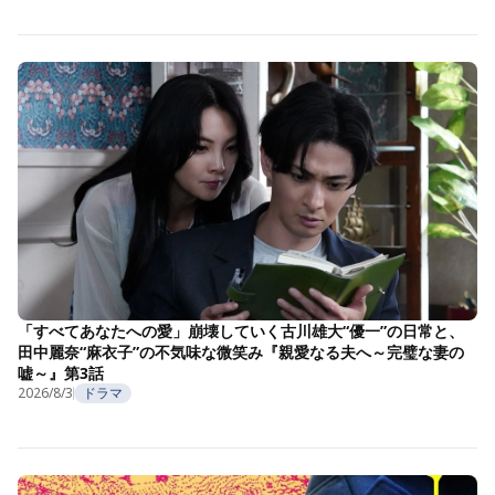
「すべてあなたへの愛」崩壊していく古川雄大“優一”の日常と、
田中麗奈“麻衣子”の不気味な微笑み『親愛なる夫へ～完璧な妻の
嘘～』第3話
2026/8/3
ドラマ