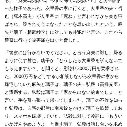
る。「麻矢...お願い...。今すぐ来て...お願い！」と切羽詰ま
った様子であった。友里香の家に行くと、友里香の夫・哲
也（塚本高史）が友里香に「死ね」と言われながら突き飛
ばされ、殺されそうになったことを思い出したという。麻
矢と璃子（相武紗季）に対しても共犯だと言い、これから
警察に行って被害届を出すと脅した。
「警察には行かないでください」と言う麻矢に対し、帰る
ように促す哲也。璃子が「どうしたら友里香を訴えないで
もらえますか？」と聞くと、慰謝料2000万円を要求され
た。2000万円をどうするか相談しながら友里香の家から
帰宅していた麻矢と璃子は、璃子の夫・弘毅（高橋光臣）
と遭遇する。弘毅は璃子に「家から出ない約束でしょ」と
言い、手を引っ張って帰ってしまった。璃子の不倫を知っ
た弘毅は、自宅の部屋に南京錠をかけて璃子を監禁してお
り、スマホも破壊していた。弘毅に対して冷静に「もうい
いかげんやめようよ」と促す璃子。弘毅は話し合いを求め