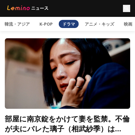
韓流・アジア
K-POP
ドラマ
アニメ・キッズ
映画
部屋に南京錠をかけて妻を監禁。不倫
が夫にバレた璃子（相武紗季）は…