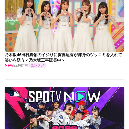
乃木坂46田村真佑のイジりに賀喜遥香が渾身のツッコミを入れて
笑いを誘う＜乃木坂工事延長中＞
22時間前
エンタメ
New