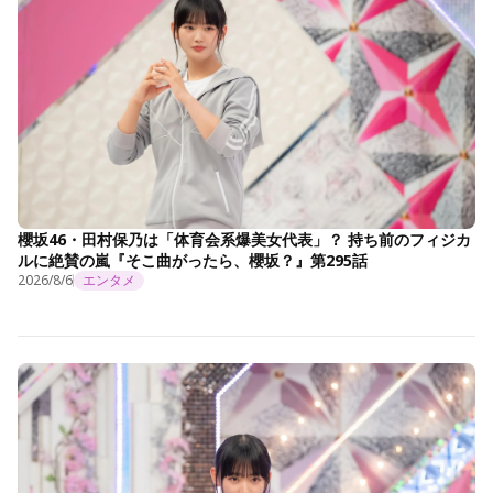
櫻坂46・田村保乃は「体育会系爆美女代表」？ 持ち前のフィジカ
ルに絶賛の嵐『そこ曲がったら、櫻坂？』第295話
2026/8/6
エンタメ