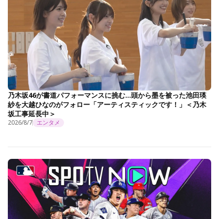
乃木坂46が書道パフォーマンスに挑む…頭から墨を被った池田瑛
紗を大越ひなのがフォロー「アーティスティックです！」＜乃木
坂工事延長中＞
2026/8/7
エンタメ