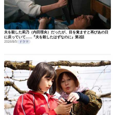
夫を殺した莉乃（内田理央）だったが、目を覚ますと再びあの日
に戻っていて……『夫を殺したはずなのに』第2話
2026/8/5
ドラマ