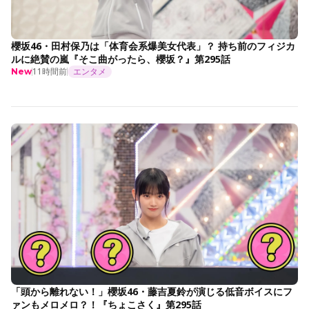
櫻坂46・田村保乃は「体育会系爆美女代表」？ 持ち前のフィジカ
ルに絶賛の嵐『そこ曲がったら、櫻坂？』第295話
11時間前
エンタメ
New
「頭から離れない！」櫻坂46・藤吉夏鈴が演じる低音ボイスにフ
ァンもメロメロ？！『ちょこさく』第295話