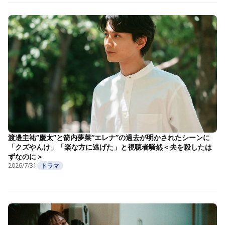
渡邊圭祐“慶太”と箭内夢菜“エレナ”の過去が明かされたシーンに
「クズやんけ」「楽な方に逃げた」と視聴者騒然＜夫を殺したは
ずなのに＞
2026/7/31
ドラマ