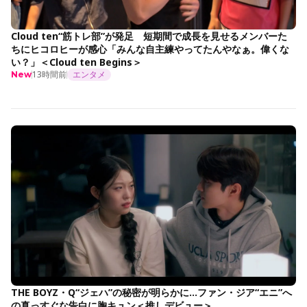
Cloud ten“筋トレ部”が発足 短期間で成長を見せるメンバーた
ちにヒコロヒーが感心「みんな自主練やってたんやなぁ。偉くな
い？」＜Cloud ten Begins＞
13時間前
エンタメ
New
THE BOYZ・Q“ジェハ”の秘密が明らかに…ファン・ジア“エニ”へ
の真っすぐな告白に胸キュン＜推しデビュー＞