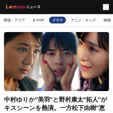
韓流・アジア
K-POP
ドラマ
アニメ・キッズ
映画
中村ゆりか“美羽”と野村康太“拓人”が
キスシーンを熱演。一方松下由樹“恵