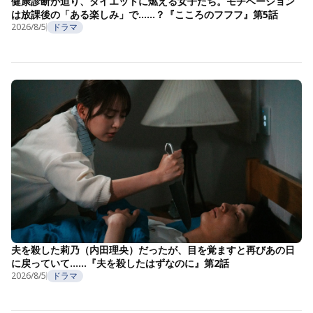
健康診断が迫り、ダイエットに燃える女子たち。モチベーション
は放課後の「ある楽しみ」で……？『こころのフフフ』第5話
2026/8/5
ドラマ
夫を殺した莉乃（内田理央）だったが、目を覚ますと再びあの日
に戻っていて……『夫を殺したはずなのに』第2話
2026/8/5
ドラマ