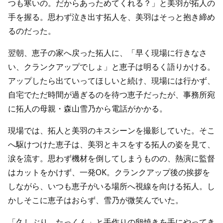
つも寒いの。だからあっためてくれる？」と美羽が拓人の
手を握る。思わず泣き出す拓人を、美羽はそっと抱き締め
るのだった。
翌朝、恵子の家へ戻った拓人に、「早く現場に行きなさ
い、クランクアップでしょ」と恵子は明るく語りかける。
アップしたら出ていってほしいと続け、現場には行かず、
自宅でただ時間が過ぎるのを待つ恵子だったが、事務所宛
に拓人の母親・森山雪乃から電話がかかる。
現場では、拓人と美羽のキスシーンを撮影していた。そこ
へ駆けつけた恵子は、美羽とキスをする拓人の姿を見て、
涙を流す。思わず機材を倒してしまうものの、熱演に監督
はカットをかけず、一発OK。クランクアップ後の挨拶を
しながら、いつも恵子がいる場所へ視線を向ける拓人。し
かしそこに恵子はおらず、雪乃が微笑んでいた。
「久しぶり、たっくん」と手作りの卵焼きを手にやってき