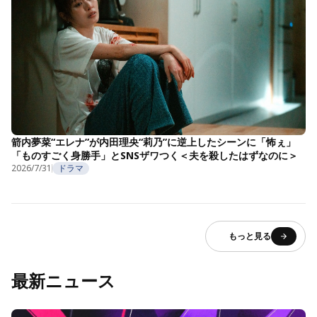
箭内夢菜“エレナ”が内田理央“莉乃”に逆上したシーンに「怖ぇ」
「ものすごく身勝手」とSNSザワつく＜夫を殺したはずなのに＞
2026/7/31
ドラマ
もっと見る
最新ニュース