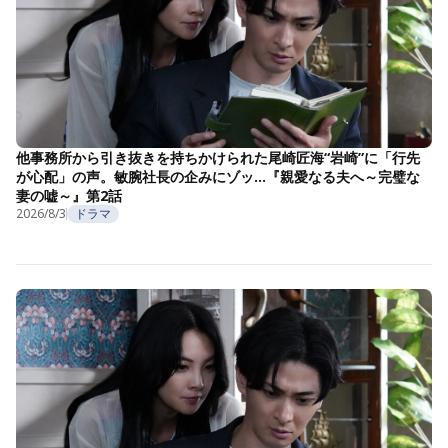
他事務所から引き抜きを持ちかけられた尾崎匠海“岩崎”に「行先
が心配」の声。敏腕社長の企みにゾッ…『親愛なる夫へ～完璧な
妻の嘘～』第2話
2026/8/3
ドラマ