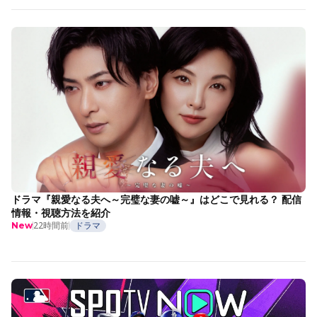
ドラマ『親愛なる夫へ～完璧な妻の嘘～』はどこで見れる？ 配信
情報・視聴方法を紹介
22時間前
ドラマ
New