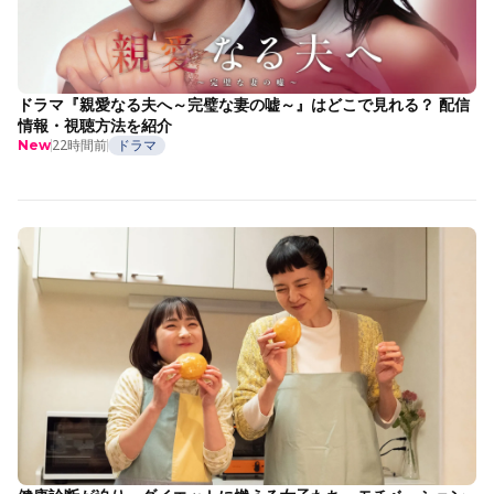
ドラマ『親愛なる夫へ～完璧な妻の嘘～』はどこで見れる？ 配信
情報・視聴方法を紹介
22時間前
ドラマ
New