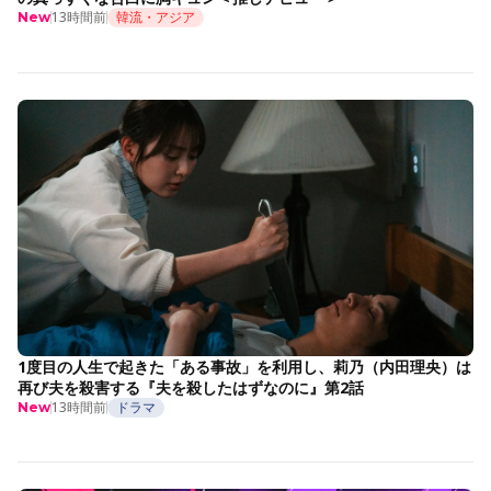
13時間前
韓流・アジア
New
1度目の人生で起きた「ある事故」を利用し、莉乃（内田理央）は
再び夫を殺害する『夫を殺したはずなのに』第2話
13時間前
ドラマ
New