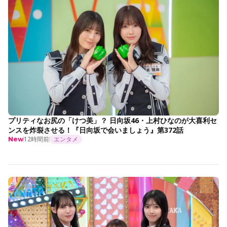
プリティなお尻の「けつ美」？ 日向坂46・上村ひなのが大喜利セ
ンスを炸裂させる！『日向坂で会いましょう』第372話
12時間前
エンタメ
New