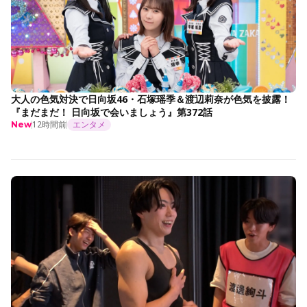
大人の色気対決で日向坂46・石塚瑶季＆渡辺莉奈が色気を披露！
『まだまだ！ 日向坂で会いましょう』第372話
12時間前
エンタメ
New