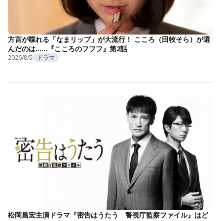
方言が喋れる「なまリップ」が大流行！ こころ（田牧そら）が選
んだのは……『こころのフフフ』第2話
2026/8/5
ドラマ
松岡昌宏主演ドラマ『密告はうたう 警視庁監察ファイル』はど