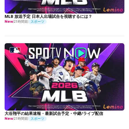
MLB 放送予定 日本人出場試合を視聴するには？
21時間前
スポーツ
New
大谷翔平の結果速報・最新試合予定・中継/ライブ配信
21時間前
スポーツ
New