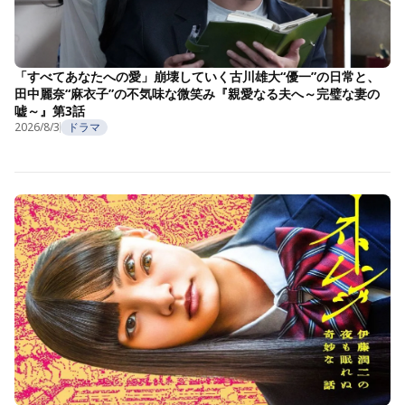
「すべてあなたへの愛」崩壊していく古川雄大“優一”の日常と、
田中麗奈“麻衣子”の不気味な微笑み『親愛なる夫へ～完璧な妻の
嘘～』第3話
2026/8/3
ドラマ