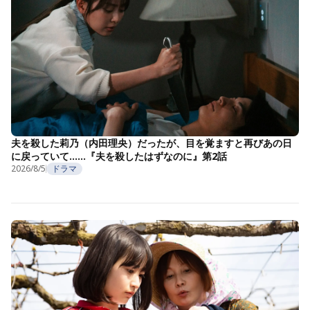
夫を殺した莉乃（内田理央）だったが、目を覚ますと再びあの日
に戻っていて……『夫を殺したはずなのに』第2話
2026/8/5
ドラマ