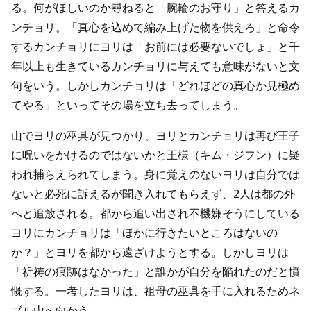
る。何がほしいのか尋ねると「腕輪のお守り」と答えるカ
ンチョリ。「真心を込めて編み上げた物を供えろ」と命令
するカンチョリにヨリは「お前には必要ないでしょ」と千
年以上も生きているカンチョリに与えても意味がないと文
句をいう。しかしカンチョリは「どれほどの真心か見極め
てやる」といってその場を立ち去ってしまう。
山でヨリの巫具が見つかり、ヨリとカンチョリは再び王子
に呪いをかけるのではないかと王様（キム・ジフン）に疑
われ捕らえられてしまう。身に覚えのないヨリは自分では
ないと必死に訴えるが聞き入れてもらえず、2人は都の外
へと追放される。都から追い出され不機嫌そうにしている
ヨリにカンチョリは「ほかに行きたいところはないの
か？」とヨリを都から遠ざけようとする。しかしヨリは
「祈祷の痕跡はなかった」と誰かが自分を陥れたのだと憤
慨する。一考したヨリは、祖母の巫具を手に入れるためネ
ブル山へ向かう。