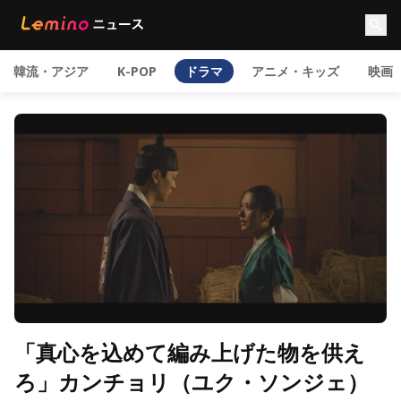
韓流・アジア
K-POP
ドラマ
アニメ・キッズ
映画
「真心を込めて編み上げた物を供え
ろ」カンチョリ（ユク・ソンジェ）