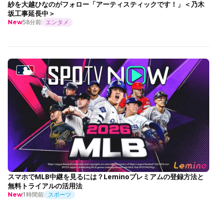
紗を大越ひなのがフォロー「アーティスティックです！」＜乃木
坂工事延長中＞
58分前
エンタメ
New
スマホでMLB中継を見るには？Leminoプレミアムの登録方法と
無料トライアルの活用法
1時間前
スポーツ
New