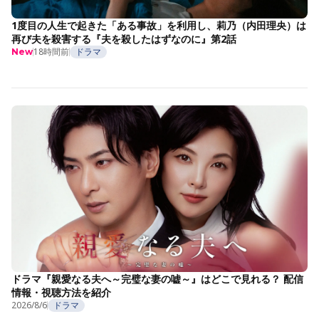
1度目の人生で起きた「ある事故」を利用し、莉乃（内田理央）は
再び夫を殺害する『夫を殺したはずなのに』第2話
18時間前
ドラマ
New
ドラマ『親愛なる夫へ～完璧な妻の嘘～』はどこで見れる？ 配信
情報・視聴方法を紹介
2026/8/6
ドラマ