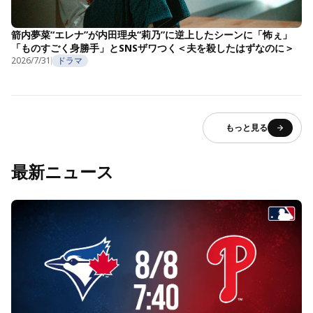
箭内夢菜“エレナ”が内田理央“莉乃”に逆上したシーンに「怖ぇ」
「ものすごく身勝手」とSNSザワつく＜夫を殺したはずなのに＞
2026/7/31
ドラマ
もっと見る
最新ニュース