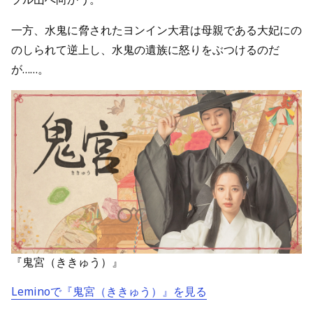
一方、水鬼に脅されたヨンイン大君は母親である大妃にの
のしられて逆上し、水鬼の遺族に怒りをぶつけるのだ
が……。
『鬼宮（ききゅう）』
Leminoで『鬼宮（ききゅう）』を見る