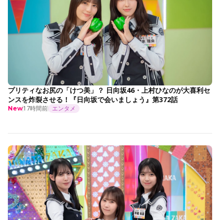
プリティなお尻の「けつ美」？ 日向坂46・上村ひなのが大喜利セ
ンスを炸裂させる！『日向坂で会いましょう』第372話
17時間前
エンタメ
New