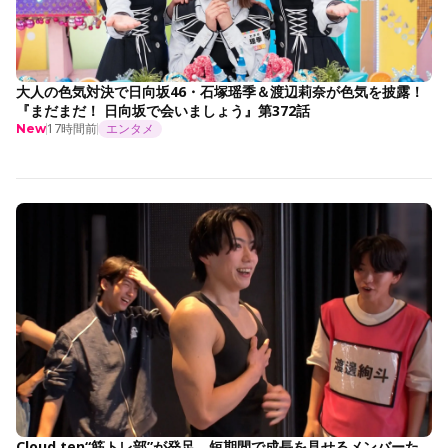
大人の色気対決で日向坂46・石塚瑶季＆渡辺莉奈が色気を披露！
『まだまだ！ 日向坂で会いましょう』第372話
17時間前
エンタメ
New
Cloud ten“筋トレ部”が発足 短期間で成長を見せるメンバーた