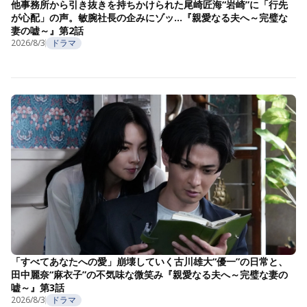
他事務所から引き抜きを持ちかけられた尾崎匠海“岩崎”に「行先
が心配」の声。敏腕社長の企みにゾッ…『親愛なる夫へ～完璧な
妻の嘘～』第2話
2026/8/3
ドラマ
「すべてあなたへの愛」崩壊していく古川雄大“優一”の日常と、
田中麗奈“麻衣子”の不気味な微笑み『親愛なる夫へ～完璧な妻の
嘘～』第3話
2026/8/3
ドラマ