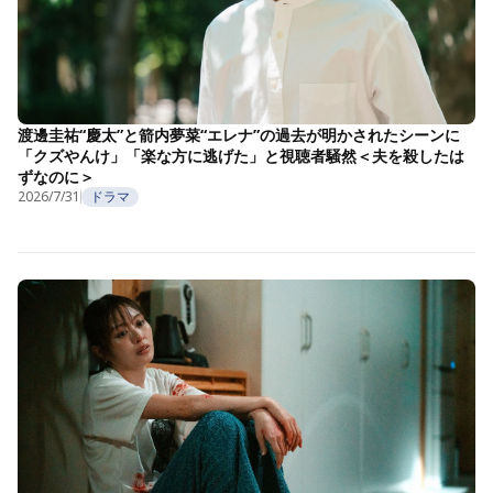
渡邊圭祐“慶太”と箭内夢菜“エレナ”の過去が明かされたシーンに
「クズやんけ」「楽な方に逃げた」と視聴者騒然＜夫を殺したは
ずなのに＞
2026/7/31
ドラマ