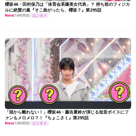
櫻坂46・田村保乃は「体育会系爆美女代表」？ 持ち前のフィジカ
ルに絶賛の嵐『そこ曲がったら、櫻坂？』第295話
16時間前
エンタメ
New
「頭から離れない！」櫻坂46・藤吉夏鈴が演じる低音ボイスにフ
ァンもメロメロ？！『ちょこさく』第295話
16時間前
エンタメ
New