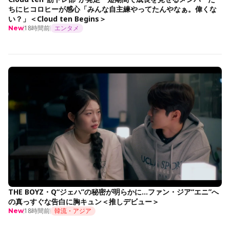
ちにヒコロヒーが感心「みんな自主練やってたんやなぁ。偉くな
い？」＜Cloud ten Begins＞
18時間前
エンタメ
New
THE BOYZ・Q“ジェハ”の秘密が明らかに…ファン・ジア“エニ”へ
の真っすぐな告白に胸キュン＜推しデビュー＞
18時間前
韓流・アジア
New