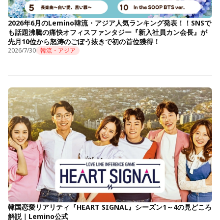
2026年6月のLemino韓流・アジア人気ランキング発表！！SNSで
も話題沸騰の痛快オフィスファンタジー『新入社員カン会長』が
先月10位から怒涛のごぼう抜きで初の首位獲得！
2026/7/30
韓流・アジア
韓国恋愛リアリティ『HEART SIGNAL』シーズン1～4の見どころ
解説｜Lemino公式