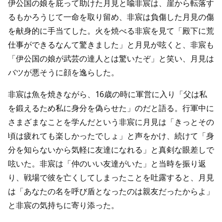
伊公国の娘を庇って助けた月見と喩非宸は、崖から転落す
るもかろうじて一命を取り留め、非宸は負傷した月見の傷
を献身的に手当てした。火を焼べる非宸を見て「殿下に荒
仕事ができるなんて驚きました」と月見が呟くと、非宸も
「伊公国の娘が武芸の達人とは驚いたぞ」と笑い、月見は
バツが悪そうに顔を逸らした。
非宸は魚を焼きながら、16歳の時に軍営に入り「父は私
を鍛えるため私に身分を偽らせた」のだと語る。行軍中に
さまざまなことを学んだという非宸に月見は「きっとその
頃は疲れても楽しかったでしょ」と声をかけ、続けて「身
分を知らないから気軽に友達になれる」と真剣な眼差しで
呟いた。非宸は「仲のいい友達がいた」と当時を振り返
り、戦場で彼を亡くしてしまったことを吐露すると、月見
は「あなたの名を呼び盾となったのは親友だったからよ」
と非宸の気持ちに寄り添った。