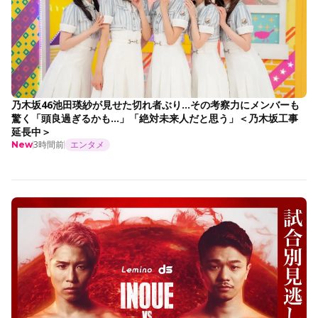
乃木坂46池田瑛紗が見せた切れ者ぶり…その考察力にメンバーも
驚く「頭良過ぎるかも…」「絶対未来人だと思う」＜乃木坂工事
延長中＞
3時間前
エンタメ
New