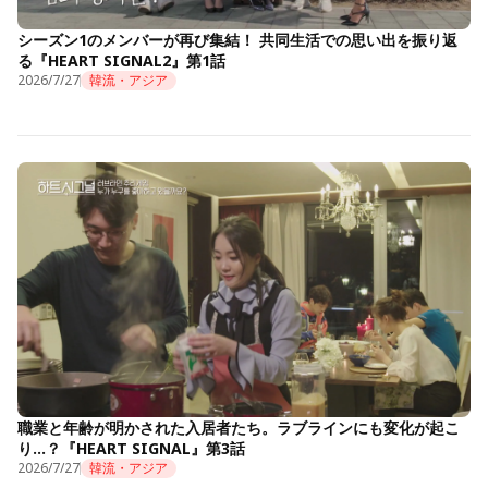
シーズン1のメンバーが再び集結！ 共同生活での思い出を振り返
る『HEART SIGNAL2』第1話
2026/7/27
韓流・アジア
職業と年齢が明かされた入居者たち。ラブラインにも変化が起こ
り…？『HEART SIGNAL』第3話
2026/7/27
韓流・アジア