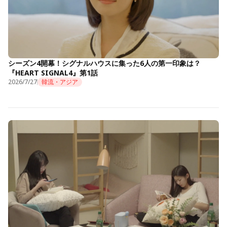
シーズン4開幕！シグナルハウスに集った6人の第一印象は？
『HEART SIGNAL4』第1話
2026/7/27
韓流・アジア