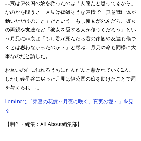
非宸は伊公国の娘を救ったのは「友達だと思ってるから」
なのかを問うと、月見は複雑そうな表情で「無意識に体が
動いただけのこと」だという。もし彼女が死んだら、彼女
の両親や友達など「彼女を愛する人が傷つくだろう」とい
う月見に非宸は「もし君が死んだら君の家族や友達も傷つ
くとは思わなかったのか？」と尋ね、月見の命も同様に大
事なのだと諭した。
お互いの心に触れるうちにだんだんと惹かれていく2人。
しかし砕星谷に戻った月見は伊公国の娘を助けたことで罰
を与えられ……。
Leminoで『東宮の花嫁～月夜に咲く、真実の愛～』を見
る
【制作・編集：All About編集部】