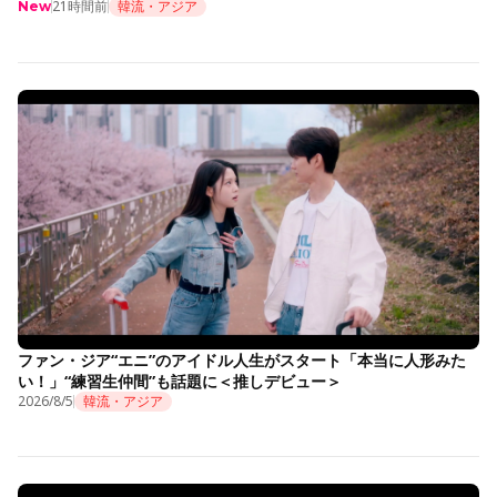
21時間前
韓流・アジア
New
ファン・ジア“エニ”のアイドル人生がスタート「本当に人形みた
い！」“練習生仲間”も話題に＜推しデビュー＞
2026/8/5
韓流・アジア