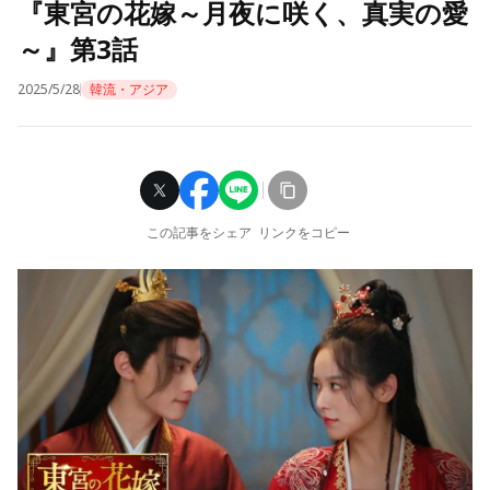
『東宮の花嫁～月夜に咲く、真実の愛
～』第3話
2025/5/28
韓流・アジア
この記事をシェア
リンクをコピー