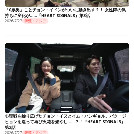
「0票男」ことチョン・イドンがついに動き出す？！ 女性陣の気
持ちに変化が……『HEART SIGNAL3』第3話
2026/7/27
韓流・アジア
心理戦を繰り広げたチョン・イヌとイム・ハンギョル。パク・ジ
ヒョンを巡って再び火花を燃やし……？！『HEART SIGNAL3』
第2話
2026/7/27
韓流・アジア