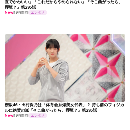
直でかわいい」「これだからやめられない」『そこ曲がったら、
櫻坂？』第295話
19時間前
エンタメ
New
櫻坂46・田村保乃は「体育会系爆美女代表」？ 持ち前のフィジカ
ルに絶賛の嵐『そこ曲がったら、櫻坂？』第295話
19時間前
エンタメ
New