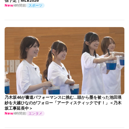
信予定｜MLB2026
4時間前
スポーツ
New
乃木坂46が書道パフォーマンスに挑む…頭から墨を被った池田瑛
紗を大越ひなのがフォロー「アーティスティックです！」＜乃木
坂工事延長中＞
4時間前
エンタメ
New