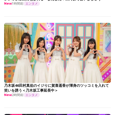
1時間前
エンタメ
New
乃木坂46田村真佑のイジりに賀喜遥香が渾身のツッコミを入れて
笑いを誘う＜乃木坂工事延長中＞
2時間前
エンタメ
New