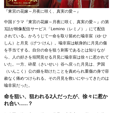
『東宮の花嫁～月夜に咲く、真実の愛～』
中国ドラマ『東宮の花嫁～月夜に咲く、真実の愛～』の第
3話が映像配信サービス「Lemino（レミノ）」にて配信
されている。かろうじて一命を取り留めた喩非宸（ゆ･ひ
しん）と月見（げつ･けん）。喩非宸は献身的に月見の傷
を手当てする。自分の命を狙う刺客であるとは知りなが
ら、人の好さを垣間見せる月見に喩非宸は徐々に惹かれて
いた。一方、砕星（さいせい）谷へ戻った月見は、尹国
（いんこく）公の娘を助けたことを責められ重傷の身で容
赦なく痛めつけられる。その月見を救いにやってきたのは
喩非宸だった。
命を狙い、狙われる2人だったが、徐々に惹か
れ合い……？