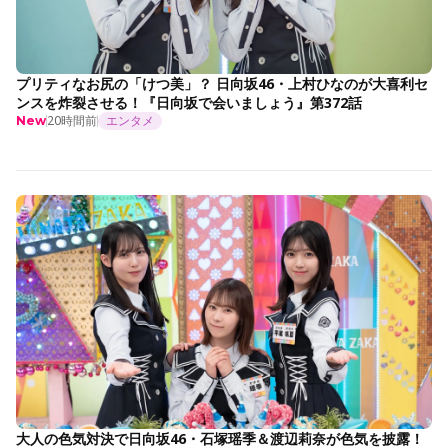
プリティなお尻の「けつ美」？ 日向坂46・上村ひなのが大喜利セ
ンスを炸裂させる！『日向坂で会いましょう』第372話
20時間前
エンタメ
New
大人の色気対決で日向坂46・石塚瑶季＆渡辺莉奈が色気を披露！