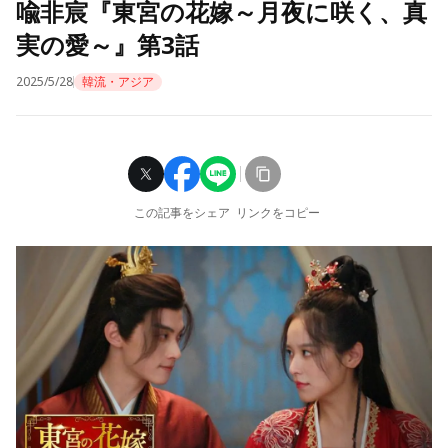
喩非宸『東宮の花嫁～月夜に咲く、真
実の愛～』第3話
2025/5/28
韓流・アジア
この記事をシェア
リンクをコピー