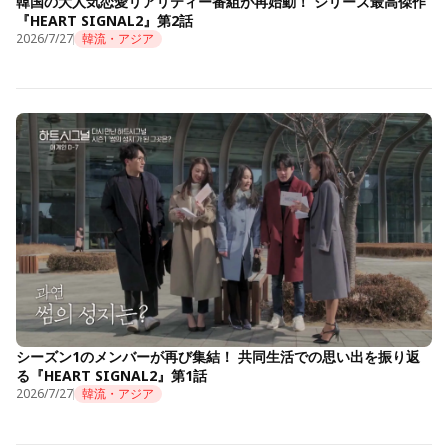
韓国の大人気恋愛リアリティー番組が再始動！ シリーズ最高傑作
『HEART SIGNAL2』第2話
2026/7/27
韓流・アジア
シーズン1のメンバーが再び集結！ 共同生活での思い出を振り返
る『HEART SIGNAL2』第1話
2026/7/27
韓流・アジア