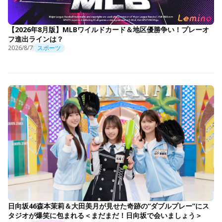
【2026年8月版】MLBワイルドカード＆地区優勝争い！プレーオ
フ進出ラインは？
2026/8/7
スポーツ
日向坂46森本茉莉＆大田美月が見せた奇跡の“ダブルプレー”にス
タジオが爆笑に包まれる＜まだまだ！日向坂で会いましょう＞