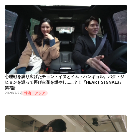
心理戦を繰り広げたチョン・イヌとイム・ハンギョル。パク・ジ
ヒョンを巡って再び火花を燃やし……？！『HEART SIGNAL3』
第2話
2026/7/27
韓流・アジア