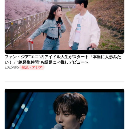
ファン・ジア“エニ”のアイドル人生がスタート「本当に人形みた
い！」“練習生仲間”も話題に＜推しデビュー＞
2026/8/5
韓流・アジア