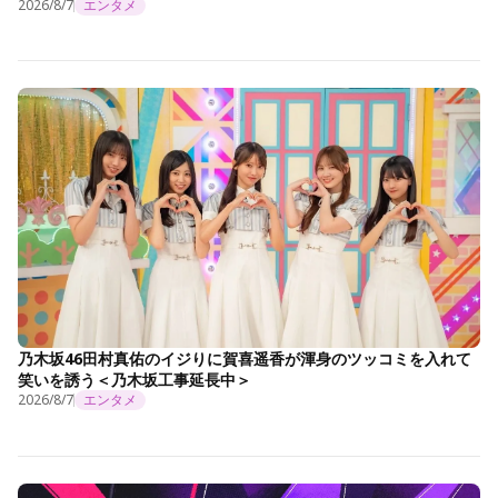
2026/8/7
エンタメ
乃木坂46田村真佑のイジりに賀喜遥香が渾身のツッコミを入れて
笑いを誘う＜乃木坂工事延長中＞
2026/8/7
エンタメ