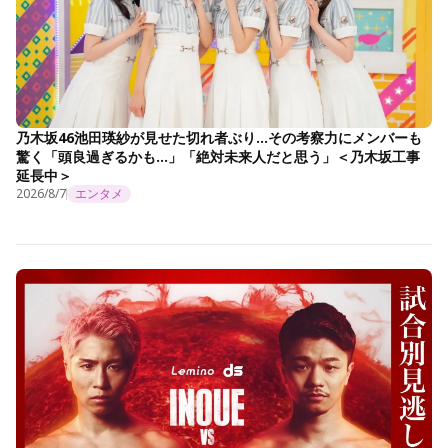
乃木坂46池田瑛紗が見せた切れ者ぶり…その考察力にメンバーも
驚く「頭良過ぎるかも…」「絶対未来人だと思う」＜乃木坂工事
延長中＞
2026/8/7
エンタメ