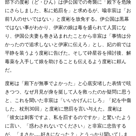
部下の度彬（ど・ひん）は伊公国での奇襲に「殿下を危険
にさらしました、私に処罰を」と求めるが、喩非宸は「お
前1人のせいではない」と度彬を放免する。伊公国は黒幕
ではない事がわかり、伊家の娘は毒を盛られて人質にな
り、伊国公夫妻も巻き込まれたことから非宸は「事情は分
かったので追求しないと伊家に伝えろ」とし、妃の前では
平静を装うよう度彬に告げた。そして砕星谷を掃討後、解
毒薬を入手して娘を助けることも伝えるよう度彬に頼ん
だ。
度彬は「殿下が無事でよかった」と心底安堵した表情で呟
きつつ、なぜ月見が身を挺して人を救ったのか疑問に思う
と、これを聞いた非宸は「いいかげんにしろ」「妃を中傷
した、杖刑30回」と度彬に懲罰を言い与えた。度彬は
「彼女は刺客ですよ、私を罰するのですか」と驚いたよう
に言い、「惑わされないでください」と非宸に忠告する
が、「まさか……好きになった？」とうっかり聞いてしま