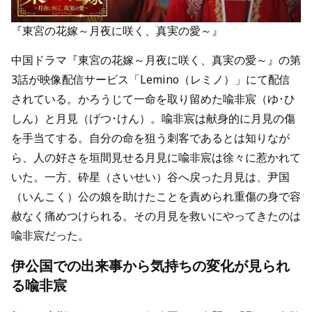
『東宮の花嫁～月夜に咲く、真実の愛～』
中国ドラマ『東宮の花嫁～月夜に咲く、真実の愛～』の第
3話が映像配信サービス「Lemino（レミノ）」にて配信
されている。かろうじて一命を取り留めた喩非宸（ゆ･ひ
しん）と月見（げつ･けん）。喩非宸は献身的に月見の傷
を手当てする。自分の命を狙う刺客であるとは知りなが
ら、人の好さを垣間見せる月見に喩非宸は徐々に惹かれて
いた。一方、砕星（さいせい）谷へ戻った月見は、尹国
（いんこく）公の娘を助けたことを責められ重傷の身で容
赦なく痛めつけられる。その月見を救いにやってきたのは
喩非宸だった。
伊公国での出来事から気持ちの変化が見られ
る喩非宸