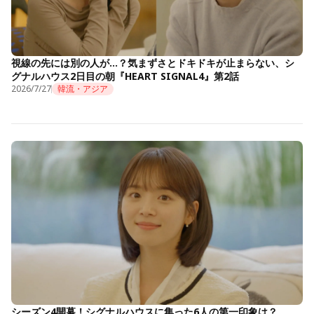
視線の先には別の人が…？気まずさとドキドキが止まらない、シ
グナルハウス2日目の朝『HEART SIGNAL4』第2話
2026/7/27
韓流・アジア
シーズン4開幕！シグナルハウスに集った6人の第一印象は？