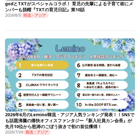
godとTXTがスペシャルコラボ！ 育児の先輩による子育て術にメ
ンバーも脱帽『TXTの育児日記』第10話
2026/8/3
韓流・アジア
2026年6月のLemino韓流・アジア人気ランキング発表！！SNSで
も話題沸騰の痛快オフィスファンタジー『新入社員カン会長』が
先月10位から怒涛のごぼう抜きで初の首位獲得！
2026/7/30
韓流・アジア