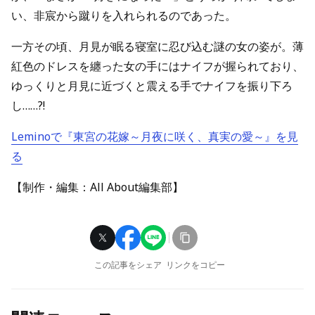
い、非宸から蹴りを入れられるのであった。
一方その頃、月見が眠る寝室に忍び込む謎の女の姿が。薄
紅色のドレスを纏った女の手にはナイフが握られており、
ゆっくりと月見に近づくと震える手でナイフを振り下ろ
し……?!
Leminoで『東宮の花嫁～月夜に咲く、真実の愛～』を見
る
【制作・編集：All About編集部】
この記事をシェア
リンクをコピー