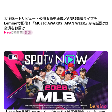
大滝詠一トリビュート公演＆高中正義／ANRI競演ライブを
Leminoで配信！『MUSIC AWARDS JAPAN WEEK』から話題の2
公演をお届け
5時間前
音楽
New
【2026年8月版】MLBワイルドカード＆地区優勝争い！プレーオ