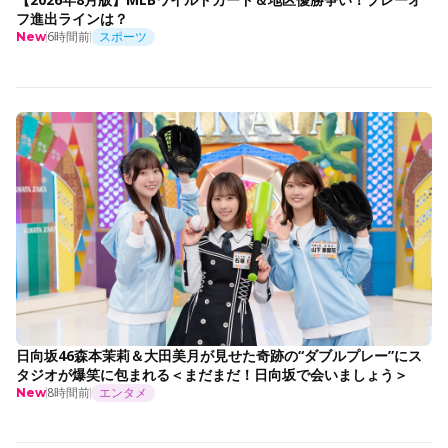
フ進出ラインは？
6時間前
スポーツ
New
日向坂46森本茉莉＆大田美月が見せた奇跡の“ダブルプレー”にス
タジオが爆笑に包まれる＜まだまだ！日向坂で会いましょう＞
8時間前
エンタメ
New