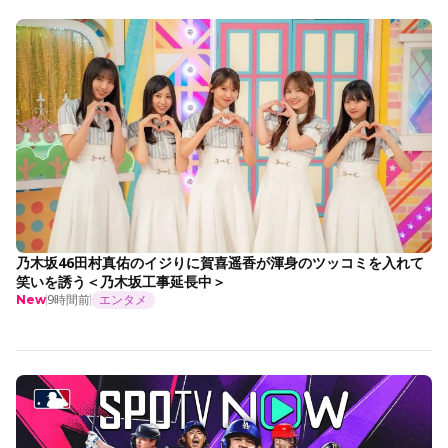
乃木坂46田村真佑のイジりに賀喜遥香が渾身のツッコミを入れて
笑いを誘う＜乃木坂工事延長中＞
9時間前
エンタメ
New