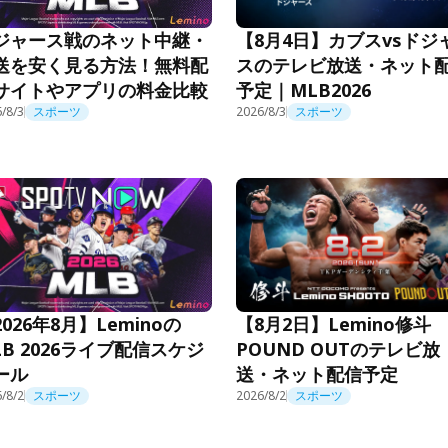
ジャース戦のネット中継・
【8月4日】カブスvsドジ
送を安く見る方法！無料配
スのテレビ放送・ネット
サイトやアプリの料金比較
予定｜MLB2026
/8/3
スポーツ
2026/8/3
スポーツ
026年8月】Leminoの
【8月2日】Lemino修斗
LB 2026ライブ配信スケジ
POUND OUTのテレビ放
ール
送・ネット配信予定
/8/2
スポーツ
2026/8/2
スポーツ