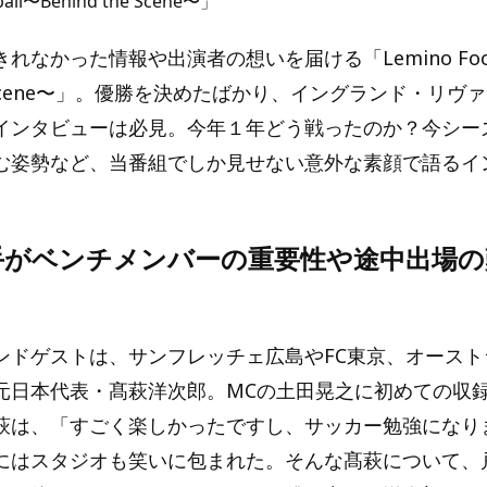
ball〜Behind the Scene〜」
れなかった情報や出演者の想いを届ける「Lemino Foot
the Scene〜」。優勝を決めたばかり、イングランド・リ
インタビューは必見。今年１年どう戦ったのか？今シー
む姿勢など、当番組でしか見せない意外な素顔で語るイ
手がベンチメンバーの重要性や途中出場の
ンドゲストは、サンフレッチェ広島やFC東京、オースト
元日本代表・髙萩洋次郎。MCの土田晃之に初めての収
萩は、「すごく楽しかったですし、サッカー勉強になり
にはスタジオも笑いに包まれた。そんな髙萩について、