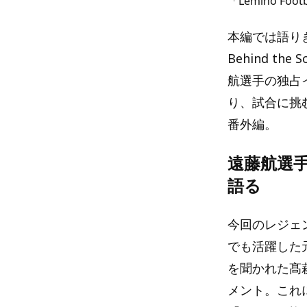
「Lemino Foot
本編では語りき
Behind 
航選手の独占
り、試合に挑
番外編。
遠藤航選
語る
今回のレジェ
でも活躍した
を聞かれた髙
メント。これ