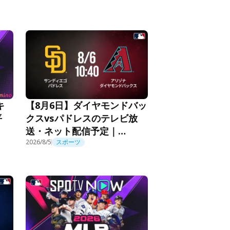
キ
【8月6日】ダイヤモンドバッ
平
クスvsパドレスのテレビ放
送・ネット配信予定｜
MLB2026
2026/8/5
スポーツ