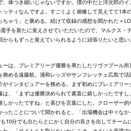
で、体つき細いじゃないですか。僕の中だと洋次郎のイ
トッティなんですよ。すごくよく俯瞰して見えてて1本
っちゃう」と褒める。続けて収録の感想を聞かれた＝LO
の選手を新たに覚えさせていただいたので、マルクス・
回からもずっと覚えていられるように頑張りたいと思い
ューは、プレミアリーグ優勝を果たしたリヴァプール所
を務める遠藤航。浦和レッズやサンフレッチェ広島で活
介がインタビュアーを務める。まず初めにプレミアリー
藤は、「まずは優勝決められて素直に嬉しかったですし
嬉しかったですね」と喜びを言葉にした。クローザー的
かったことについて聞かれると、「出場機会は中々なか
でも10分でも出たらとにかく自分の良さを出してチーム
った」「タイトルを取りたいからこそ、そういう意識で