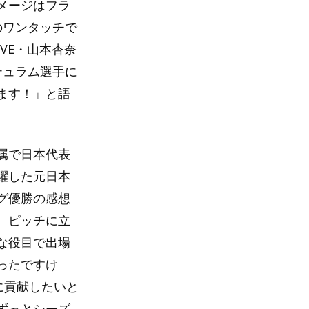
メージはフラ
のワンタッチで
VE・山本杏奈
テュラム選手に
ます！」と語
属で日本代表
躍した元日本
グ優勝の感想
、ピッチに立
な役目で出場
ったですけ
に貢献したいと
ずっとシーズ