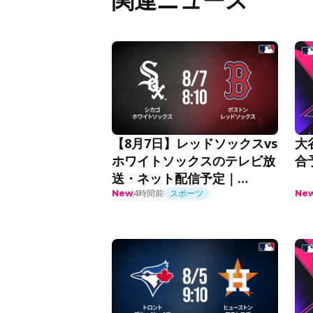
大
【8月7日】レッドソックスvs
合
ホワイトソックスのテレビ放
送・ネット配信予定｜
MLB2026
4時間前
スポーツ
New
Ne