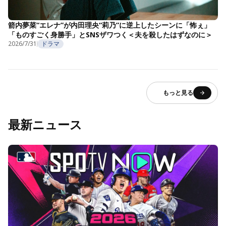
箭内夢菜“エレナ”が内田理央“莉乃”に逆上したシーンに「怖ぇ」
「ものすごく身勝手」とSNSザワつく＜夫を殺したはずなのに＞
2026/7/31
ドラマ
もっと見る
最新ニュース