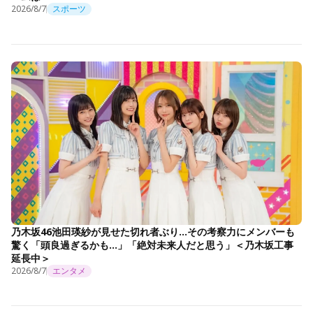
2026/8/7
スポーツ
乃木坂46池田瑛紗が見せた切れ者ぶり…その考察力にメンバーも
驚く「頭良過ぎるかも…」「絶対未来人だと思う」＜乃木坂工事
延長中＞
2026/8/7
エンタメ