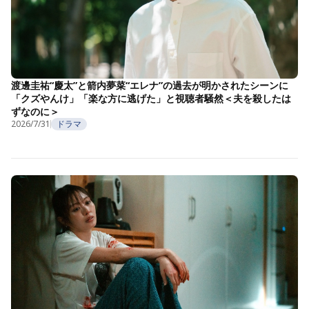
渡邊圭祐“慶太”と箭内夢菜“エレナ”の過去が明かされたシーンに
「クズやんけ」「楽な方に逃げた」と視聴者騒然＜夫を殺したは
ずなのに＞
2026/7/31
ドラマ