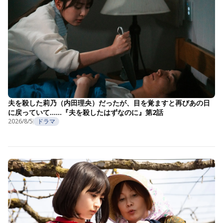
夫を殺した莉乃（内田理央）だったが、目を覚ますと再びあの日
に戻っていて……『夫を殺したはずなのに』第2話
2026/8/5
ドラマ