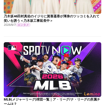
乃木坂46田村真佑のイジりに賀喜遥香が渾身のツッコミを入れて
笑いを誘う＜乃木坂工事延長中＞
2026/8/7
エンタメ
MLB(メジャーリーグ)球団一覧｜ア・リーグ/ナ・リーグの所属チ
ームは？