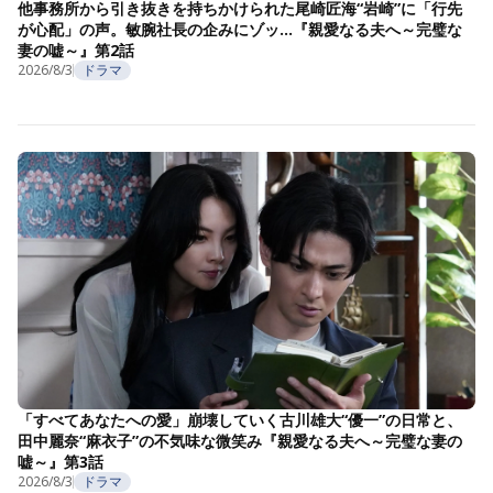
他事務所から引き抜きを持ちかけられた尾崎匠海“岩崎”に「行先
が心配」の声。敏腕社長の企みにゾッ…『親愛なる夫へ～完璧な
妻の嘘～』第2話
2026/8/3
ドラマ
「すべてあなたへの愛」崩壊していく古川雄大“優一”の日常と、
田中麗奈“麻衣子”の不気味な微笑み『親愛なる夫へ～完璧な妻の
嘘～』第3話
2026/8/3
ドラマ