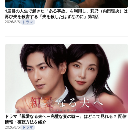
1度目の人生で起きた「ある事故」を利用し、莉乃（内田理央）は
再び夫を殺害する『夫を殺したはずなのに』第2話
2026/8/6
ドラマ
ドラマ『親愛なる夫へ～完璧な妻の嘘～』はどこで見れる？ 配信
情報・視聴方法を紹介
2026/8/6
ドラマ