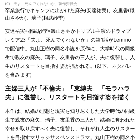
(C)「夫よ、死んでくれないか」製作委員会
卒業旅行でキャンプに出かけた麻矢(安達祐実)、友里香(磯
山さやか)、璃子(相武紗季)
安達祐実×相武紗季×磯山さやかトリプル主演のドラマプ
レミア23「夫よ、死んでくれないか」の第1話がLemino
で配信中。丸山正樹の同名小説を原作に、大学時代の同級
生で親友の麻矢、璃子、友里香の三人が、夫に復讐し、人
生のリスタートを目指す姿が描かれる。(以下、ネタバレ
を含みます)
主婦三人が「不倫夫」「束縛夫」「モラハラ
夫」に復讐し、リスタートを目指す姿を描く
本作は、結婚の理想と現実を知り尽くした大学時代の同級
生で親友の麻矢、璃子、友里香の三人が、結婚に奪われた
幸せを取り戻すべく夫に復讐し、それぞれ人生のリスター
トを目指すマリッジサスペンスドラマ。丸山正樹の同名小