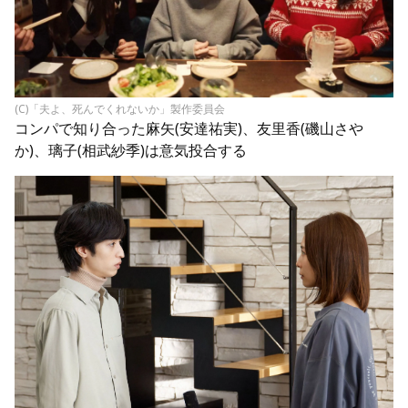
(C)「夫よ、死んでくれないか」製作委員会
コンパで知り合った麻矢(安達祐実)、友里香(磯山さや
か)、璃子(相武紗季)は意気投合する