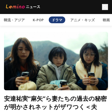
韓流・アジア
K-POP
ドラマ
アニメ・キッズ
映画
安達祐実“麻矢”ら妻たちの過去の秘密
が明かされネットがザワつく＜夫