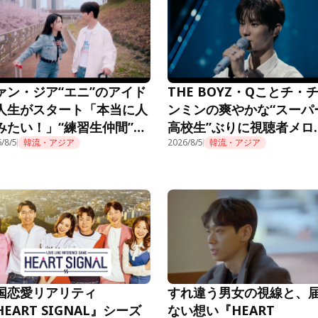
ァン・ジア“エニ”のアイド
THE BOYZ・Qことチ・
人生がスタート「本当に人
ンミンの爽やかな“スーパ
みたい！」“練習生仲間”も
高校生”ぶりに視聴者メロ
題に＜推しデビュー＞
/8/5
韓流・アジア
ロ「制服似合ってる」＜
2026/8/5
韓流・アジア
デビュー＞
国恋愛リアリティ
すれ違う男女の視線と、
HEART SIGNAL』シーズ
ない想い『HEART