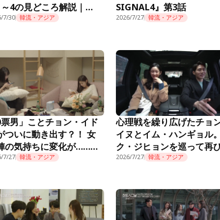
1～4の見どころ解説｜
SIGNAL4』第3話
mino公式
/7/30
韓流・アジア
2026/7/27
韓流・アジア
0票男」ことチョン・イド
心理戦を繰り広げたチョ
がついに動き出す？！ 女
イヌとイム・ハンギョル
陣の気持ちに変化が……
ク・ジヒョンを巡って再
EART SIGNAL3』第3話
/7/27
韓流・アジア
花を燃やし……？！『HEA
2026/7/27
韓流・アジア
SIGNAL3』第2話