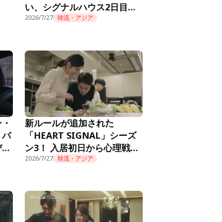
い、シグナルハウス2日目の
朝『HEART SIGNAL4』第2
2026/7/27
韓流・アジア
話
ン・
新ルールが追加された
。パ
「HEART SIGNAL」シーズ
び火
ン3！ 入居初日から心理戦が
RT
始まり……『HEART
2026/7/27
韓流・アジア
SIGNAL3』第1話