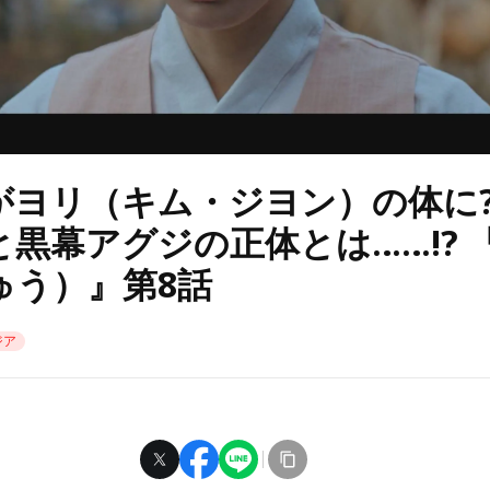
がヨリ（キム・ジヨン）の体に?!
と黒幕アグジの正体とは……!? 
ゅう）』第8話
ジア