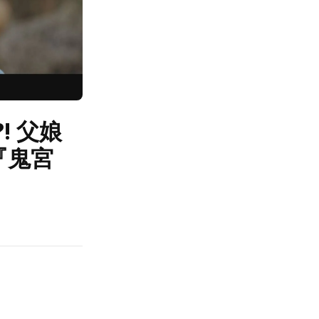
 父娘
『鬼宮