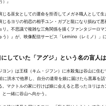
う）』
演じる巫女としての運命を拒否してメガネ職人として生
演じるヨリの初恋の相手ユン・ガプと龍になり損ねて悪
ョリ。不思議で複雑な三角関係を描くファンタジーロマ
ゅう）』が、映像配信サービス「Lemino（レミノ）」
口にしていた「アグジ」という名の盲人
ジヨン）は王様（キム・ジフン）に水殺鬼は谷山に住む
年前に洪水で他界し、自分の遺骨を娘に届けたら黒幕を話
る。マクトルの家に行けば娘に会えると思ったヨリはカ
）と一緒に谷山へ向かう。