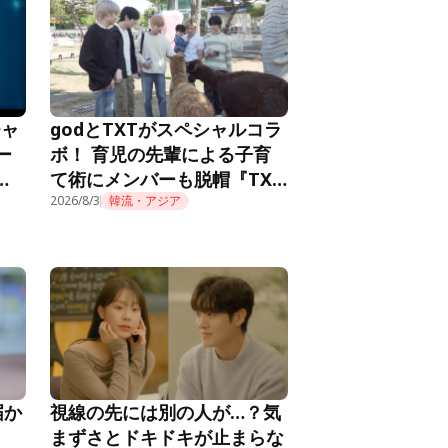
チャ
godとTXTがスペシャルコラ
ー
ボ！ 育児の先輩による子育
メ
て術にメンバーも脱帽『TXT
推し
の育児日記』第10話
2026/8/3
韓流・アジア
届か
視線の先には別の人が…？気
まずさとドキドキが止まらな