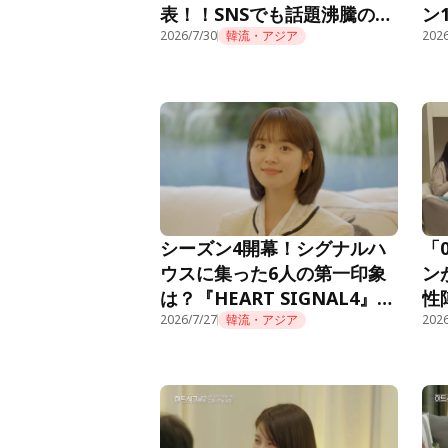
表！！SNSでも話題沸騰の痛
ン
快オフィスファンタジー『新
2026/7/30
韓流・アジア
Le
2026
入社員カン会長』が先月10位
から怒涛のごぼう抜きで初の
首位獲得！
シーズン4開幕！シグナルハ
「
ウスに集った6人の第一印象
ン
は？『HEART SIGNAL4』第
性
1話
2026/7/27
韓流・アジア
『H
2026