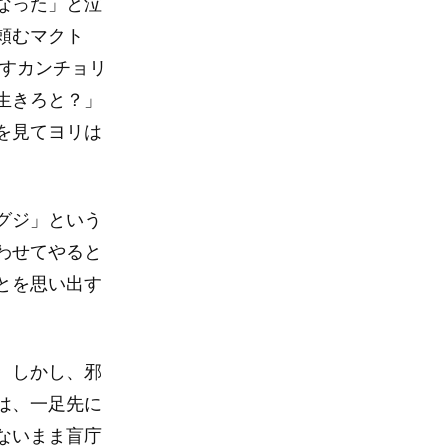
なった」と泣
頼むマクト
出すカンチョリ
生きろと？」
を見てヨリは
グジ」という
わせてやると
とを思い出す
。しかし、邪
は、一足先に
ないまま盲庁