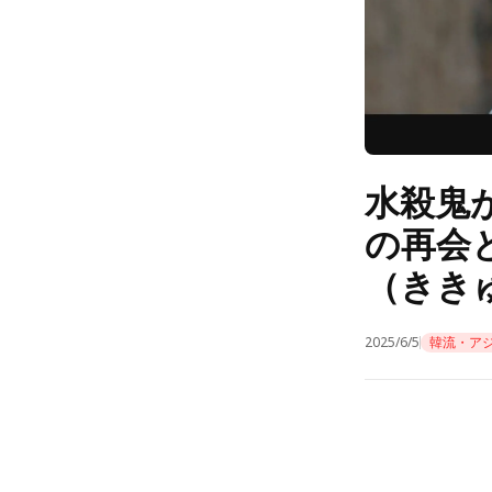
水殺鬼
の再会
（きき
2025/6/5
韓流・ア