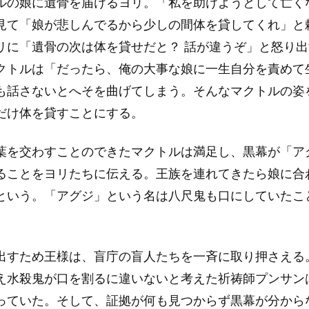
ルの娘に遺骨を届けるヨリ。「私を助けようとして亡く
見て「娘が悲しんでるから少しの間体を貸してくれ」と
リに「遺骨の次は体を貸せだと？ 話が違うぞ」と怒り
クトルは「だったら、俺の大事な娘に一生自分を責めて
も話さないとへそを曲げてしまう。そんなマクトルの姿
だけ体を貸すことにする。
葉を交わすことのできたマクトルは満足し、黒幕が「ア
ることをヨリたちに伝える。王族を連れてきたら娘に合
という。「アグジ」という名は八尺鬼も口にしていたこ
出すため王様は、盲庁の盲人たちを一斉に取り押さえる
え水殺鬼が口を割るに違いないと考えた祈祷師プンサン
っていた。そして、証拠が何も見つからず黒幕が分から