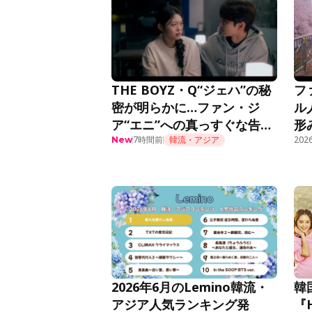
THE BOYZ・Q“ジェハ”の秘
フ
密が明らかに…ファン・ジ
ル
ア“エニ”への真っすぐな告白
形
に胸キュン＜推しデビュー＞
7時間前
韓流・アジア
話
2026
New
2026年6月のLemino韓流・
韓
アジア人気ランキング発
『