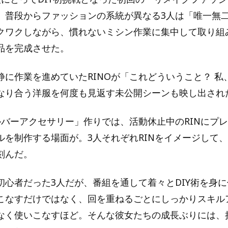
。普段からファッションの系統が異なる3人は「唯一無
クワクしながら、慣れないミシン作業に集中して取り組
品を完成させた。
静に作業を進めていたRINOが「これどういうこと？ 私
なり合う洋服を何度も見返す未公開シーンも映し出され
ルバーアクセサリー」作りでは、活動休止中のRINにプ
ルを制作する場面が。3人それぞれRINをイメージして
刻んだ。
初心者だった3人だが、番組を通して着々とDIY術を身
こなすだけではなく、回を重ねるごとにしっかりスキル
なく使いこなすほど。そんな彼女たちの成長ぶりには、