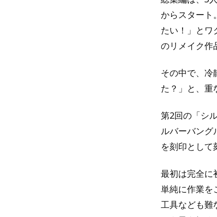
からスタート
たい！」とワ
のリメイク作
その中で、冷
た？」と、重
第2回の「シ
ルバーバング
を刻印として
最初は完全に
単純に作業を
工具なども難