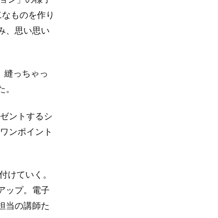
二なものを作り
み、思い思い
、縫っちゃっ
た。
レゼントするシ
、ワンポイント
に付けていく。
アップ。電子
担当の講師た