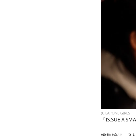
(C)LAPONE GIRLS
「IS:SUE A 
総集編は、3