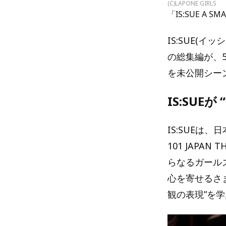
(C)LAPONE GIRLS
「IS:SUE A 
IS:SUE(イ
の総集編が、5
を未公開シー
IS:SU
IS:SUEは
101 JAPA
らなるガールズ
心を寄せるさ
観の表現”を