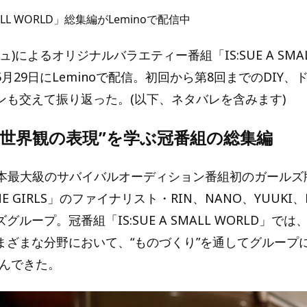
SMALL WORLD」総集編がLeminoで配信中
ッシュ)によるオリジナルバラエティー番組「IS:SUE A SMAL
月29日にLeminoで配信。初回から第8回までのDIY
ンも交えて振り返った。(以下、ネタバレを含みます)
Eが “世界観の表現”を学ぶ冠番組の総集編
、日本最大級のサバイバルオーディション番組初のガールズ版
N THE GIRLS」のファイナリスト・RIN、NANO、YUUKI
グループ。冠番組「IS:SUE A SMALL WORLD」で
まざまな分野において、“ものづくり”を通してグループに
学んできた。