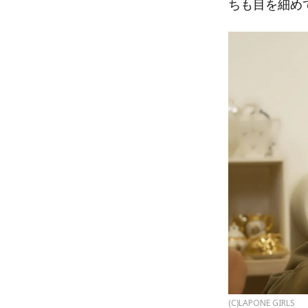
ちも目を細め
(C)LAPONE GIRLS