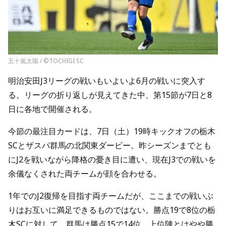
五十嵐太陽 / ©TOCHIGI SC
明治安田J3リーグの戦いもいよいよ6月の戦いに突入す
る。リーグの折り返しが見えてきた中、第15節が7日と8
日に各地で開催される。
今節の最注目カードは、7日（土）19時キックオフの栃木
SCとザスパ群馬の北関東ダービー。昨シーズンまでとも
にJ2を戦いながら降格の憂き目に遭い、現在J3での戦いを
余儀なくされた両チームが顔を合わせる。
1年でのJ2復帰を目指す両チームだが、ここまでの戦いぶ
りはお互いに満足できるものではない。勝点19で8位の栃
木SCに対して、群馬は勝点15で14位。上位陣とはやや勝