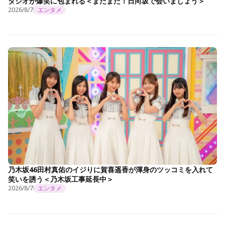
タジオが爆笑に包まれる＜まだまだ！日向坂で会いましょう＞
2026/8/7
エンタメ
乃木坂46田村真佑のイジりに賀喜遥香が渾身のツッコミを入れて
笑いを誘う＜乃木坂工事延長中＞
2026/8/7
エンタメ