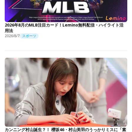
2026年8月のMLB注目カード！Lemino無料配信・ハイライト活
用法
2026/8/7
スポーツ
カンニング村山誕生？！ 櫻坂46・村山美羽のうっかりミスに「素