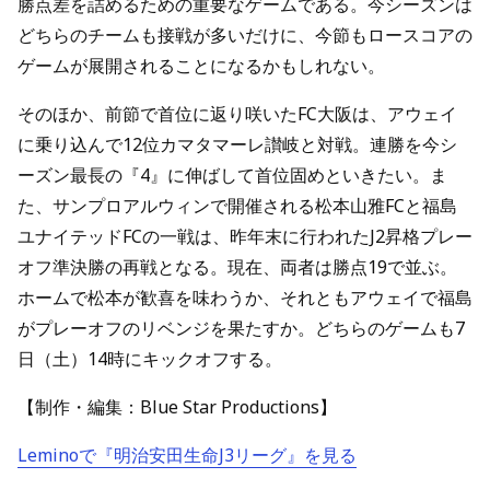
勝点差を詰めるための重要なゲームである。今シーズンは
どちらのチームも接戦が多いだけに、今節もロースコアの
ゲームが展開されることになるかもしれない。
そのほか、前節で首位に返り咲いたFC大阪は、アウェイ
に乗り込んで12位カマタマーレ讃岐と対戦。連勝を今シ
ーズン最長の『4』に伸ばして首位固めといきたい。ま
た、サンプロアルウィンで開催される松本山雅FCと福島
ユナイテッドFCの一戦は、昨年末に行われたJ2昇格プレー
オフ準決勝の再戦となる。現在、両者は勝点19で並ぶ。
ホームで松本が歓喜を味わうか、それともアウェイで福島
がプレーオフのリベンジを果たすか。どちらのゲームも7
日（土）14時にキックオフする。
【制作・編集：Blue Star Productions】
Leminoで『明治安田生命J3リーグ』を見る