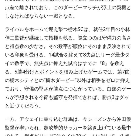
点差で離されており、このダービーマッチが浮上の契機と
しなければならない一戦となる。
ライバルをホームで迎え撃つ栃木SCは、就任2年目の小林
伸二監督が継続して指揮を執る。際立つのは守備力の高さ
と得点数の少なさ。その数字が順位にそのまま反映されて
いる印象を受ける。14試合を終えて8失点はリーグ最少タ
イの数字で、無失点に抑えた試合はすでに『8』を数え
る。5勝4分けとポイントを積み上げたゲームでは、第7節
の栃木シティとの“栃木ダービー”以外は相手をゼロに抑え
ており、守備の堅さが勝点につながっている。白熱のゲー
ムが予想される今節も堅守を発揮できれば、勝点3はグッ
と近づくだろう。
一方、アウェイに乗り込む群馬は、今シーズンから沖田優
監督が率いられ、超攻撃的サッカーを築き上げている最中