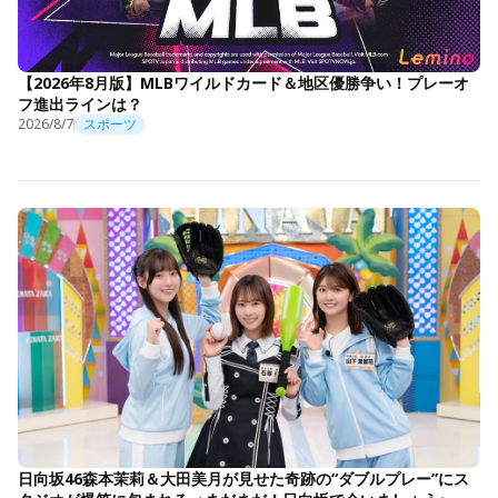
【2026年8月版】MLBワイルドカード＆地区優勝争い！プレーオ
フ進出ラインは？
2026/8/7
スポーツ
日向坂46森本茉莉＆大田美月が見せた奇跡の“ダブルプレー”にス