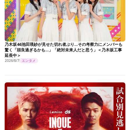
乃木坂46池田瑛紗が見せた切れ者ぶり…その考察力にメンバーも
驚く「頭良過ぎるかも…」「絶対未来人だと思う」＜乃木坂工事
延長中＞
2026/8/7
エンタメ