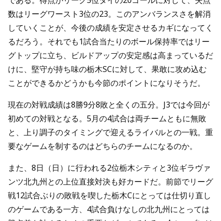
である。得点がリーグ5位タイの20ゴールに対して、失点
数はリーグワースト3位の23。このアンバランスさを解消
していくことが、今後の成績を安定させるカギになってく
るだろう。それでも1試合当たりのボール保持率ではリー
グトップに立ち、ビルドアップの安定感は高まっているだ
けに、堅守が持ち味の栃木SCに対して、果敢に攻め込む
ことができるかどうかも今節のポイントになりそうだ。
現在の対戦成績は8勝9分8敗と全くの五分。J3では今回が
初めての対戦となる。5月の4試合は両チームともに無敗
と、上り調子のタイミングで迎えるライバルとの一戦。重
要なゲームを制するのはどちらのチームになるのか。
また、8日（日）に行われる2位栃木シティと3位ギラヴァ
ンツ北九州との上位直接対決も好カードだ。前節でリーグ
戦12試合ぶりの敗戦を喫した栃木Cにとっては仕切り直し
のゲームである一方、4試合負けなしの北九州にとっては