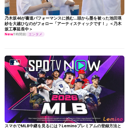
乃木坂46が書道パフォーマンスに挑む…頭から墨を被った池田瑛
紗を大越ひなのがフォロー「アーティスティックです！」＜乃木
坂工事延長中＞
1時間前
エンタメ
New
スマホでMLB中継を見るには？Leminoプレミアムの登録方法と