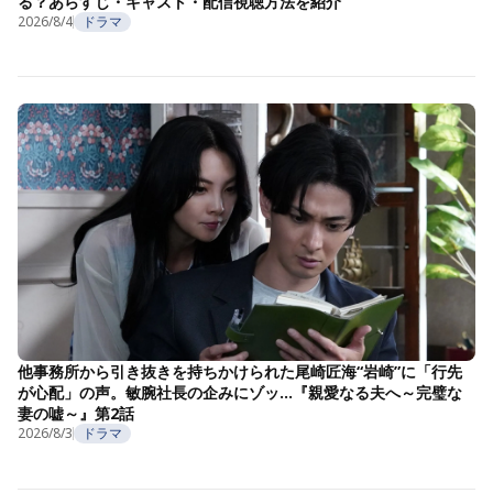
る？あらすじ・キャスト・配信視聴方法を紹介
2026/8/4
ドラマ
他事務所から引き抜きを持ちかけられた尾崎匠海“岩崎”に「行先
が心配」の声。敏腕社長の企みにゾッ…『親愛なる夫へ～完璧な
妻の嘘～』第2話
2026/8/3
ドラマ