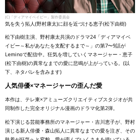
(C)「ディアマイベイビー」製作委員会
気を失う拓人(野村康太)に顔を近づける恵子(松下由樹)
松下由樹主演、野村康太共演のドラマ24「ディアマイベ
イビー～私があなたを支配するまで～」の第7〜9話が
Leminoで配信中。狂気を増していくマネージャー・恵子
(松下由樹)の異常なまでの愛に悲鳴が上がっている。(以
下、ネタバレを含みます)
人気俳優×マネージャーの歪んだ愛
本作は、テレ東×アミューズクリエイティブスタジオが共
同制作した完全オリジナル漫画のドラマ化第2弾。
松下演じる芸能事務所のマネージャー・吉川恵子が、野村
演じる新人俳優・森山拓人に異常なまでの愛を注ぎ、その
執着が狂気へと変貌。愛が歪んでいくさまを描いている。