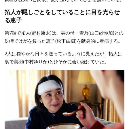
拓人が隠しごとをしていることに目を光らせ
る恵子
第7話で拓人(野村康太)は、実の母・雪乃(山口紗弥加)との
対峙でけがを負った恵子(松下由樹)を献身的に看病する。
2人は穏やかな日々を送っているように見えたが、拓人は
裏で美羽(中村ゆりか)とひそかに会い続けていた。