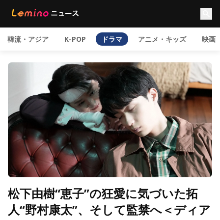
韓流・アジア
K-POP
ドラマ
アニメ・キッズ
映画
松下由樹“恵子”の狂愛に気づいた拓
人“野村康太”、そして監禁へ＜ディア