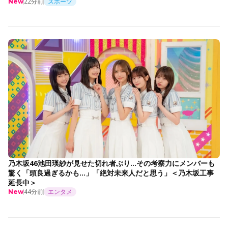
22分前
スポーツ
New
乃木坂46池田瑛紗が見せた切れ者ぶり…その考察力にメンバーも
驚く「頭良過ぎるかも…」「絶対未来人だと思う」＜乃木坂工事
延長中＞
44分前
エンタメ
New