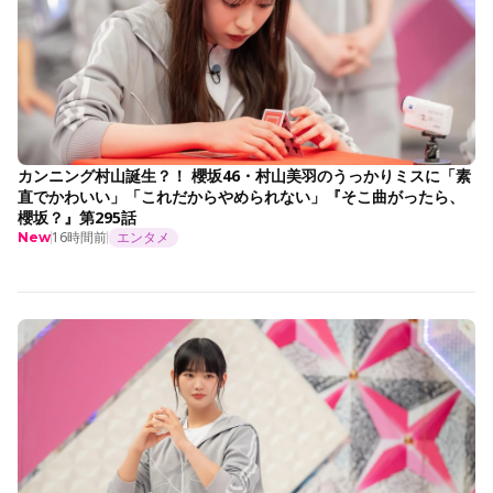
カンニング村山誕生？！ 櫻坂46・村山美羽のうっかりミスに「素
直でかわいい」「これだからやめられない」『そこ曲がったら、
櫻坂？』第295話
16時間前
エンタメ
New