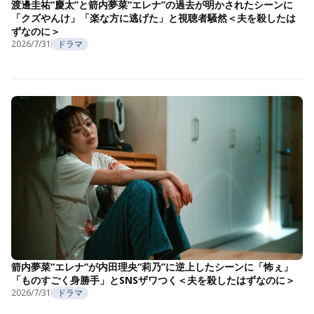
渡邊圭祐“慶太”と箭内夢菜“エレナ”の過去が明かされたシーンに
「クズやんけ」「楽な方に逃げた」と視聴者騒然＜夫を殺したは
ずなのに＞
2026/7/31
ドラマ
箭内夢菜“エレナ”が内田理央“莉乃”に逆上したシーンに「怖ぇ」
「ものすごく身勝手」とSNSザワつく＜夫を殺したはずなのに＞
2026/7/31
ドラマ