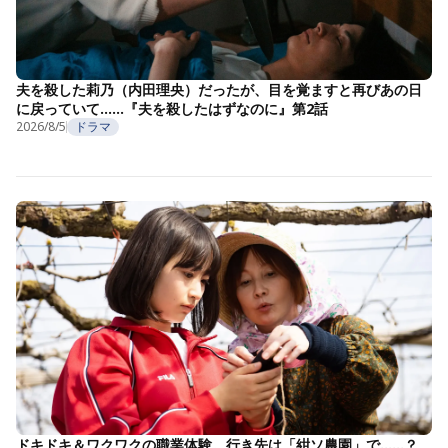
夫を殺した莉乃（内田理央）だったが、目を覚ますと再びあの日
に戻っていて……『夫を殺したはずなのに』第2話
2026/8/5
ドラマ
ドキドキ＆ワクワクの職業体験。行き先は「紺ソ農園」で……？