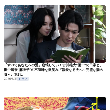
「すべてあなたへの愛」崩壊していく古川雄大“優一”の日常と、
田中麗奈“麻衣子”の不気味な微笑み『親愛なる夫へ～完璧な妻の
嘘～』第3話
2026/8/3
ドラマ